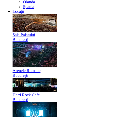
Olanda
Spania
Locații
Sala Palatului
București
Arenele Romane
București
Hard Rock Cafe
București