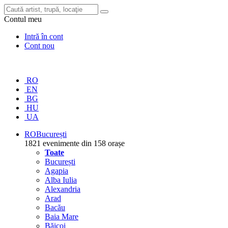
Contul meu
Intră în cont
Cont nou
RO
EN
BG
HU
UA
RO
București
1821 evenimente din 158 orașe
Toate
București
Agapia
Alba Iulia
Alexandria
Arad
Bacău
Baia Mare
Băicoi