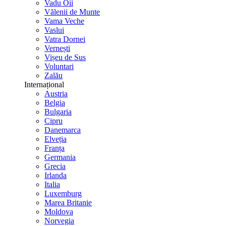
Vadu Oii
Vălenii de Munte
Vama Veche
Vaslui
Vatra Dornei
Vernești
Vișeu de Sus
Voluntari
Zalău
Internațional
Austria
Belgia
Bulgaria
Cipru
Danemarca
Elveția
Franța
Germania
Grecia
Irlanda
Italia
Luxemburg
Marea Britanie
Moldova
Norvegia