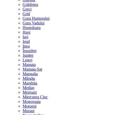
Grădiștea
Greci
Grid
Gura Humorului
Gura Vadului
Hunedoara
Huși
Iași
Ieud
Ineu
Însurăței
Jupiter
Lugoj
Mamaia
Mamaia-Sat
Mangalia
Mărgău
Marghita
Mediaș
Merișani
Miercurea Ciuc
Mogoșoaia
Moroeni
Murani