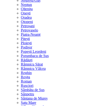
Negrești-Oaș
Neptun
Oltenița
Onești
Oradea
Otopeni
Petroșani
Petrovaselo
Piatra-Neamț
Pitești
Ploiești
Podișor
Popești Leordeni
Porumbacu de Sus
Rădăuți
Râmnicu Sărat
Râmnicu Vâlcea
Reghin
Reșița
Roman
Rusciori
Sâmbăta de Sus
Sânpetru
Sântana de Mureș
Satu Mare