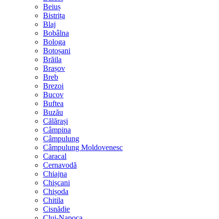
Beiuș
Bistrița
Blaj
Bobâlna
Bologa
Botoșani
Brăila
Brașov
Breb
Brezoi
Bucov
Buftea
Buzău
Călărași
Câmpina
Câmpulung
Câmpulung Moldovenesc
Caracal
Cernavodă
Chiajna
Chișcani
Chișoda
Chitila
Cisnădie
Cluj-Napoca