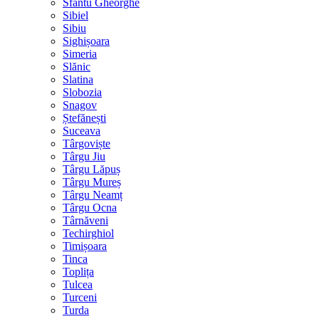
Sfântu Gheorghe
Sibiel
Sibiu
Sighișoara
Simeria
Slănic
Slatina
Slobozia
Snagov
Ștefănești
Suceava
Târgoviște
Târgu Jiu
Târgu Lăpuș
Târgu Mureș
Târgu Neamț
Târgu Ocna
Târnăveni
Techirghiol
Timișoara
Tinca
Toplița
Tulcea
Turceni
Turda