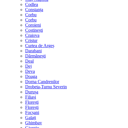
Codlea
Constanța
Corbu
Corbu
Coroieni
Costinești
Craiova
Cristur
Curtea de Argeș
Darabani
Dărmănești
Deal
Dej
Deva
Doaga
Dorna Candrenilor
Drobeta-Turnu Severin
Durușa
Filiași
Florești
Florești
Focșani
Galați
Ghimbav
Giurgiu