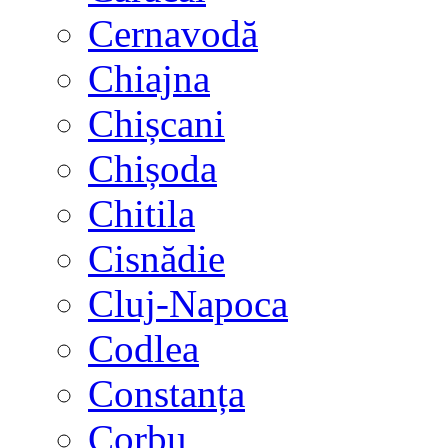
Cernavodă
Chiajna
Chișcani
Chișoda
Chitila
Cisnădie
Cluj-Napoca
Codlea
Constanța
Corbu