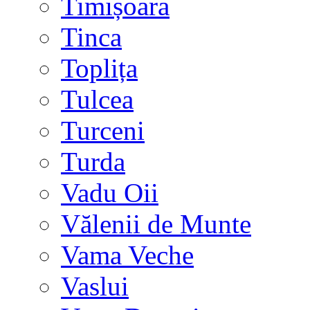
Timișoara
Tinca
Toplița
Tulcea
Turceni
Turda
Vadu Oii
Vălenii de Munte
Vama Veche
Vaslui