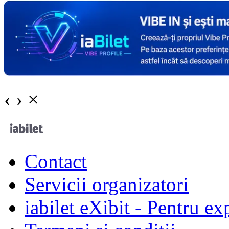
‹
›
×
Contact
Servicii organizatori
iabilet eXibit - Pentru ex