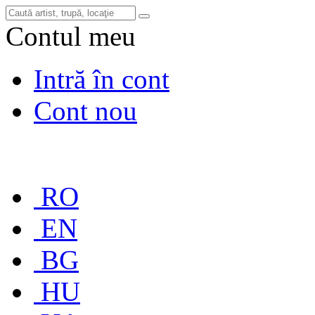
Contul meu
Intră în cont
Cont nou
RO
EN
BG
HU