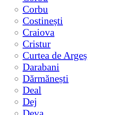
Corbu
Costinești
Craiova
Cristur
Curtea de Argeș
Darabani
Dărmănești
Deal
Dej
Deva