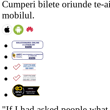
Cumperi bilete oriunde te-ai 
mobilul.
"If I had asked people wha