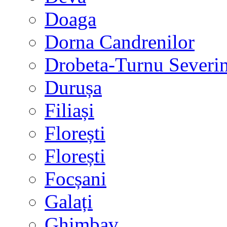
Doaga
Dorna Candrenilor
Drobeta-Turnu Severi
Durușa
Filiași
Florești
Florești
Focșani
Galați
Ghimbav