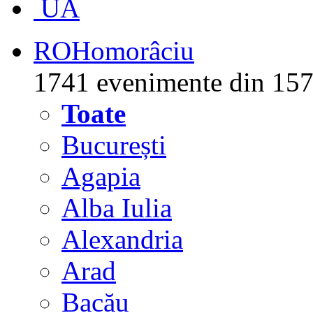
UA
RO
Homorâciu
1741 evenimente din 157
Toate
București
Agapia
Alba Iulia
Alexandria
Arad
Bacău