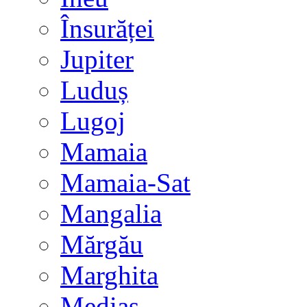
Însurăței
Jupiter
Luduș
Lugoj
Mamaia
Mamaia-Sat
Mangalia
Mărgău
Marghita
Mediaș