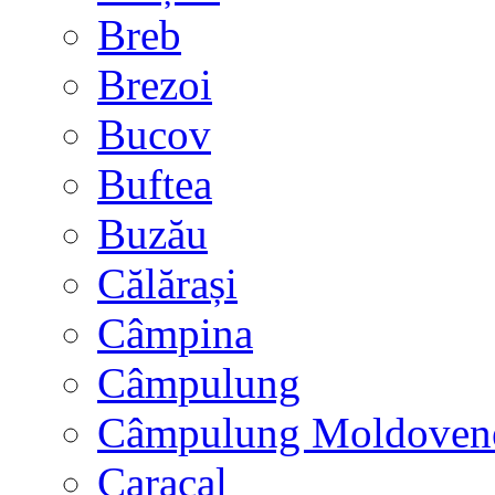
Breb
Brezoi
Bucov
Buftea
Buzău
Călărași
Câmpina
Câmpulung
Câmpulung Moldoven
Caracal