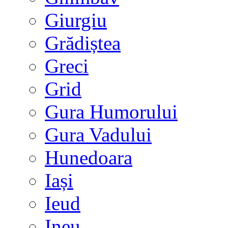
Giurgiu
Grădiștea
Greci
Grid
Gura Humorului
Gura Vadului
Hunedoara
Iași
Ieud
Ineu