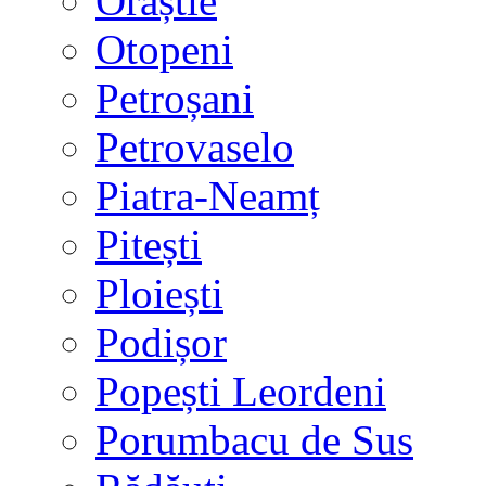
Orăștie
Otopeni
Petroșani
Petrovaselo
Piatra-Neamț
Pitești
Ploiești
Podișor
Popești Leordeni
Porumbacu de Sus