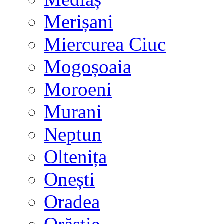
Merișani
Miercurea Ciuc
Mogoșoaia
Moroeni
Murani
Neptun
Oltenița
Onești
Oradea