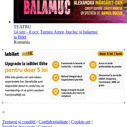
TEATRU
14 sep - 8 oct:
Turneu Amor, bucluc și balamuc
ia Bilet
Romania
×
Termeni și condiții
|
Confidențialitate
|
Cookie-uri
|
Întrebări frecvente
|
Contact