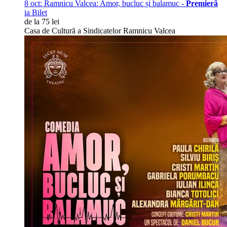
8 oct:
Ramnicu Valcea: Amor, bucluc și balamuc -
Premieră
ia Bilet
de la 75 lei
Casa de Cultură a Sindicatelor Ramnicu Valcea