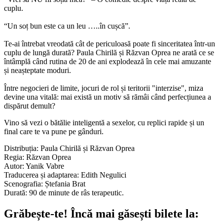
cuplu.
“Un soț bun este ca un leu …..în cușcă”.
Te-ai întrebat vreodată cât de periculoasă poate fi sinceritatea într-un
cuplu de lungă durată? Paula Chirilă și Răzvan Oprea ne arată ce se
întâmplă când rutina de 20 de ani explodează în cele mai amuzante
și neașteptate moduri.
Între negocieri de limite, jocuri de rol și teritorii "interzise", miza
devine una vitală: mai există un motiv să rămâi când perfecțiunea a
dispărut demult?
Vino să vezi o bătălie inteligentă a sexelor, cu replici rapide și un
final care te va pune pe gânduri.
Distribuția: Paula Chirilă și Răzvan Oprea
Regia: Răzvan Oprea
Autor: Yanik Vabre
Traducerea și adaptarea: Edith Negulici
Scenografia: Ștefania Brat
Durată: 90 de minute de râs terapeutic.
Grăbește-te!
Încă mai găsești bilete la: