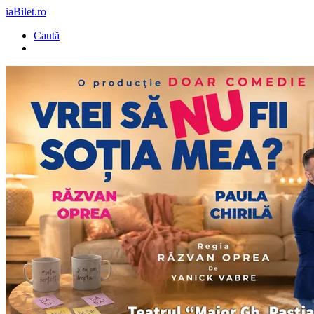
iaBilet.ro
Caută