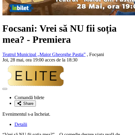
Focsani: Vrei să NU fii soția
mea? - Premiera
Teatrul Municipal „Maior Gheorghe Pastia”
, Focșani
Joi, 28 mai, ora 19:00 acces de la 18:30
Adaugă
la
Comandă bilete
favorite
Share
Evenimentul s-a încheiat.
Detalii
“Vrei să NU fii soția mea?” – O comedie despre viața reală de