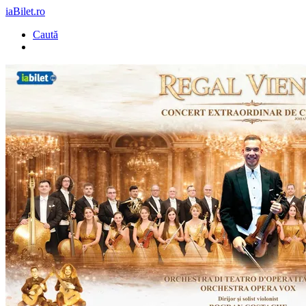
iaBilet.ro
Caută