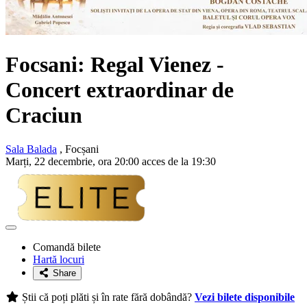
Focsani:
Regal Vienez
-
Concert extraordinar de
Craciun
Sala Balada
, Focșani
Marți, 22 decembrie, ora 20:00 acces de la 19:30
Adaugă
la
Comandă bilete
favorite
Hartă locuri
Share
Știi că poți plăti și în rate fără dobândă?
Vezi bilete disponibile