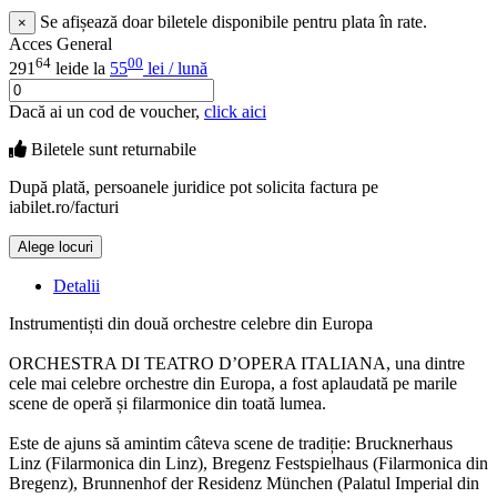
Se afișează doar biletele disponibile pentru plata în rate.
×
Acces General
64
00
291
lei
de la
55
lei / lună
Dacă ai un cod de voucher,
click aici
Biletele sunt
returnabile
După plată, persoanele juridice pot solicita factura pe
iabilet.ro/facturi
Alege locuri
Doar o mică verificare
Detalii
Instrumentiști din două orchestre celebre din Europa
ORCHESTRA DI TEATRO D’OPERA ITALIANA, una dintre
cele mai celebre orchestre din Europa, a fost aplaudată pe marile
scene de operă și filarmonice din toată lumea.
Este de ajuns să amintim câteva scene de tradiție: Brucknerhaus
Linz (Filarmonica din Linz), Bregenz Festspielhaus (Filarmonica din
Bregenz), Brunnenhof der Residenz München (Palatul Imperial din