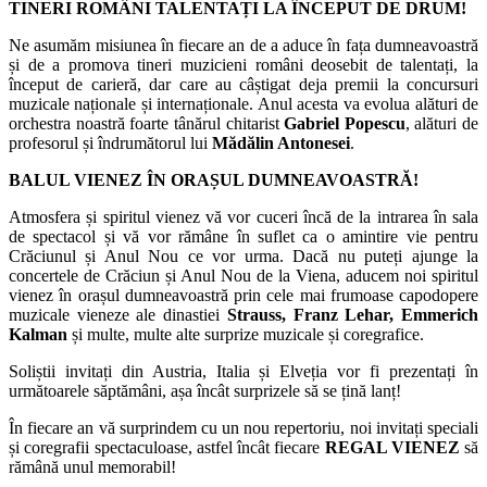
TINERI ROMÂNI TALENTAȚI LA ÎNCEPUT DE DRUM!
Ne asumăm misiunea în fiecare an de a aduce în fața dumneavoastră
și de a promova tineri muzicieni români deosebit de talentați, la
început de carieră, dar care au câștigat deja premii la concursuri
muzicale naționale și internaționale. Anul acesta va evolua alături de
orchestra noastră foarte tânărul chitarist
Gabriel Popescu
, alături de
profesorul și îndrumătorul lui
Mădălin Antonesei
.
BALUL VIENEZ ÎN ORAȘUL DUMNEAVOASTRĂ!
Atmosfera și spiritul vienez vă vor cuceri încă de la intrarea în sala
de spectacol și vă vor rămâne în suflet ca o amintire vie pentru
Crăciunul și Anul Nou ce vor urma. Dacă nu puteți ajunge la
concertele de Crăciun și Anul Nou de la Viena, aducem noi spiritul
vienez în orașul dumneavoastră prin cele mai frumoase capodopere
muzicale vieneze ale dinastiei
Strauss, Franz Lehar, Emmerich
Kalman
și multe, multe alte surprize muzicale și coregrafice.
Soliștii invitați din Austria, Italia și Elveția vor fi prezentați în
următoarele săptămâni, așa încât surprizele să se țină lanț!
În fiecare an vă surprindem cu un nou repertoriu, noi invitați speciali
și coregrafii spectaculoase, astfel încât fiecare
REGAL VIENEZ
să
rămână unul memorabil!