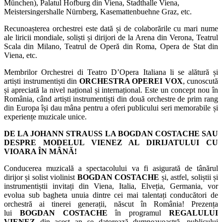
München), Palatul Hofburg din Viena, Stadthalle Viena,
Meistersingershalle Nürnberg, Kasemattenbuehne Graz, etc.
Recunoașterea orchestrei este dată și de colaborările cu mari nume
ale liricii mondiale, soliști și dirijori de la Arena din Verona, Teatrul
Scala din Milano, Teatrul de Operă din Roma, Opera de Stat din
Viena, etc.
Membrilor Orchestrei di Teatro D’Opera Italiana li se alătură și
artiști instrumentiști din
ORCHESTRA OPEREI VOX
, cunoscută
și apreciată la nivel național și internațional. Este un concept nou în
România, când artiști instrumentiști din două orchestre de prim rang
din Europa își dau mâna pentru a oferi publicului seri memorabile și
experiențe muzicale unice.
DE LA JOHANN STRAUSS LA BOGDAN COSTACHE SAU
DESPRE MODELUL VIENEZ AL DIRIJATULUI CU
VIOARA ÎN MÂNĂ!
Conducerea muzicală a spectacolului va fi asigurată de tânărul
dirijor și solist violinist
BOGDAN COSTACHE
și, astfel, soliștii și
instrumentiștii invitați din Viena, Italia, Elveția, Germania, vor
evolua sub bagheta unuia dintre cei mai talentați conducători de
orchestră ai tinerei generații, născut în România! Prezența
lui
BOGDAN COSTACHE
în programul
REGALULUI
VIENEZ
din acest an se datorează dumneavoastră, publicului