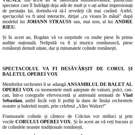
spectator care îl îndrăgiți deja atât de mult și v-ați arătat impresionați
de prestația lui, dorindu-vă să-l revedeți cât mai curând. Astfel,
spectacolul va fi unul interactiv, dirijat „cu vioara în mână” după
modelul lui
JOHANN STRAUSS
sau, mai nou, al lui
ANDRE
RIEU
.
Și în acest an, Bogdan vă va surprinde cu multe piese în prima
audiție națională. Nelipsită va fi și muzica românească, piese
românești demult uitate, dar și minunatele colinde românești.
SPECTACOLUL VA FI DESĂVÂRȘIT DE CORUL ȘI
BALETUL OPEREI VOX
Membrilor orchestrei li se adaugă
ANSAMBLUL DE BALET AL
OPEREI VOX
cu momentele mult așteptate de valsuri, polci, can-
can, într-o coregrafie efervescentă și antrenată semnată de
Vlad
Sebastian
, astfel încât veți fi poftiți la dans de însăși orchestrele
noastre și balerinii noștri, prin celebrul „Alles Walzer!”
Frumoasele colinde și cântece de Crăciun vor străluci și prin
vocile
CORULUI OPEREI VOX
. Și în acest an vă veți bucura și
de colindele noastre tradiționale românești.