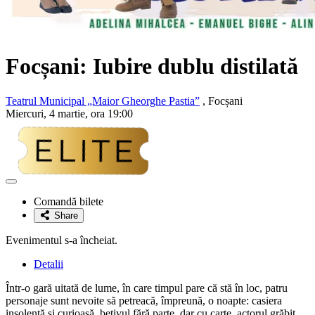
Focșani: Iubire dublu distilată
Teatrul Municipal „Maior Gheorghe Pastia”
, Focșani
Miercuri, 4 martie, ora 19:00
Adaugă
la
Comandă bilete
favorite
Share
Evenimentul s-a încheiat.
Detalii
Într-o gară uitată de lume, în care timpul pare că stă în loc, patru
personaje sunt nevoite să petreacă, împreună, o noapte: casiera
insolentă și curioasă, bețivul fără parte, dar cu carte, actorul grăbit