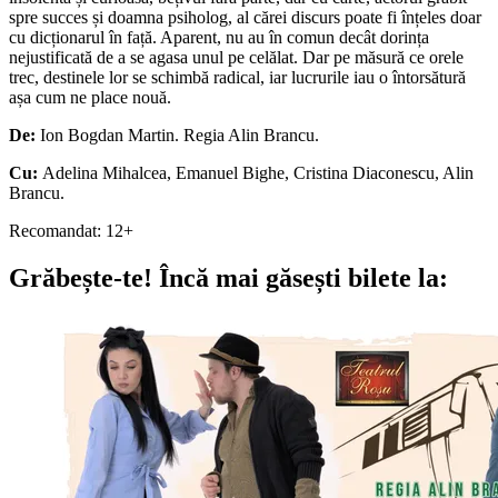
spre succes și doamna psiholog, al cărei discurs poate fi înțeles doar
cu dicționarul în față. Aparent, nu au în comun decât dorința
nejustificată de a se agasa unul pe celălat. Dar pe măsură ce orele
trec, destinele lor se schimbă radical, iar lucrurile iau o întorsătură
așa cum ne place nouă.
De:
Ion Bogdan Martin. Regia Alin Brancu.
Cu:
Adelina Mihalcea, Emanuel Bighe, Cristina Diaconescu, Alin
Brancu.
Recomandat: 12+
Grăbește-te!
Încă mai găsești bilete la: