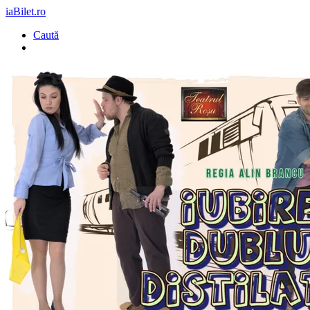
iaBilet.ro
Caută