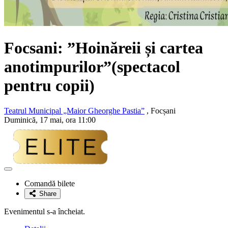
Focsani: ”Hoinăreii și cartea
anotimpurilor”(spectacol
pentru copii)
Teatrul Municipal „Maior Gheorghe Pastia”
, Focșani
Duminică, 17 mai, ora 11:00
Adaugă
la
Comandă bilete
favorite
Share
Evenimentul s-a încheiat.