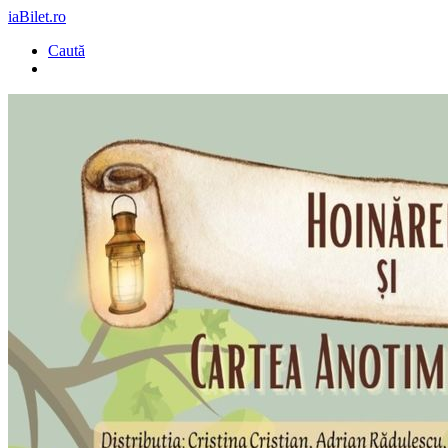
iaBilet.ro
Caută