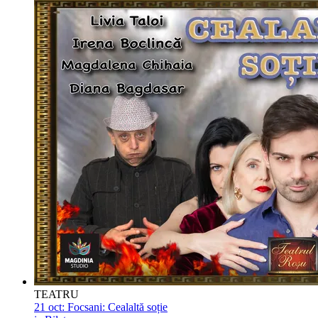
TEATRU
21 oct:
Focsani: Cealaltă soție