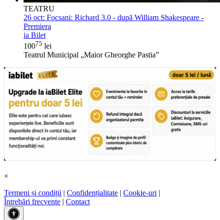
TEATRU
26 oct:
Focsani: Richard 3.0 - după William Shakespeare -
Premiera
ia Bilet
75
100
lei
Teatrul Municipal „Maior Gheorghe Pastia”
×
Termeni și condiții
|
Confidențialitate
|
Cookie-uri
|
Întrebări frecvente
|
Contact