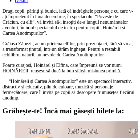
Detalii
Dragi copii, părinți și bunici, iată că îndrăgitele personaje cu care v-
ați împrietenit în luna decembrie, în spectacolul “Poveste de
Crăciun, cu elfi”, vă invită să-i însoțiți de-a lungul nenumăratelor
aventuri, în noul spectacolul de teatru pentru copii “Hoinăreii și
Cartea Anotimpurilor”.
Crăiasa Zăpezii, acum prietena elfilor, prin prezența ei, fără să vrea,
a transformat ținutul, într-un tărâm înghețat. Pentru a restabili
echilibrul naturii, au nevoie de Cartea Anotimpurilor.
Foarte curajoși, Hoinărel și Elfina, care împreună se vor numi
HOINĂREII, reușesc să ducă la bun sfârșit misiunea primită.
“Hoinăreii și Cartea Anotimpurilor” este un spectacol interactiv,
distractiv și educativ, plin de culoare, muzică și personaje
fermecătoare, care îi invită pe copii să descopere frumusețea fiecărui
anotimp.
Grăbește-te!
Încă mai găsești bilete la: