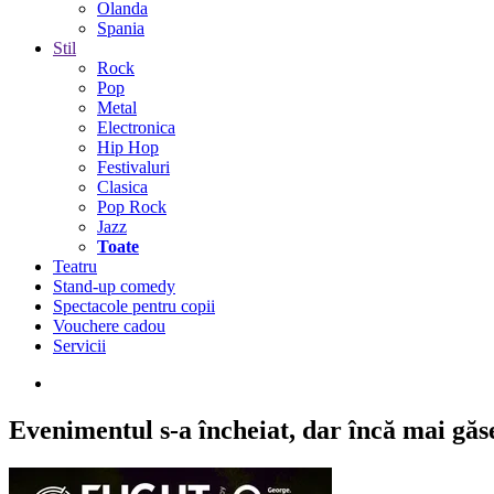
Olanda
Spania
Stil
Rock
Pop
Metal
Electronica
Hip Hop
Festivaluri
Clasica
Pop Rock
Jazz
Toate
Teatru
Stand-up comedy
Spectacole pentru copii
Vouchere cadou
Servicii
Evenimentul s-a încheiat,
dar încă mai găseș