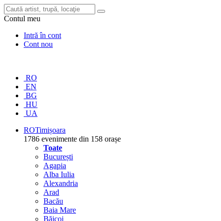
Contul meu
Intră în cont
Cont nou
RO
EN
BG
HU
UA
RO
Timișoara
1786 evenimente din 158 orașe
Toate
București
Agapia
Alba Iulia
Alexandria
Arad
Bacău
Baia Mare
Băicoi