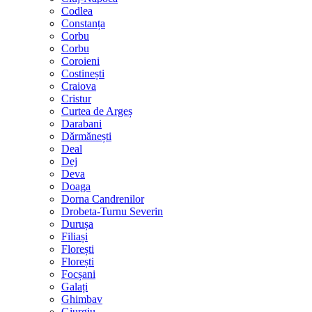
Codlea
Constanța
Corbu
Corbu
Coroieni
Costinești
Craiova
Cristur
Curtea de Argeș
Darabani
Dărmănești
Deal
Dej
Deva
Doaga
Dorna Candrenilor
Drobeta-Turnu Severin
Durușa
Filiași
Florești
Florești
Focșani
Galați
Ghimbav
Giurgiu