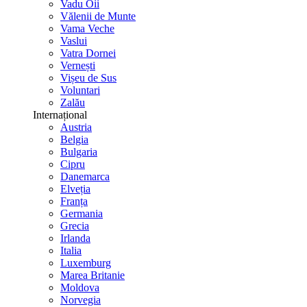
Vadu Oii
Vălenii de Munte
Vama Veche
Vaslui
Vatra Dornei
Vernești
Vișeu de Sus
Voluntari
Zalău
Internațional
Austria
Belgia
Bulgaria
Cipru
Danemarca
Elveția
Franța
Germania
Grecia
Irlanda
Italia
Luxemburg
Marea Britanie
Moldova
Norvegia