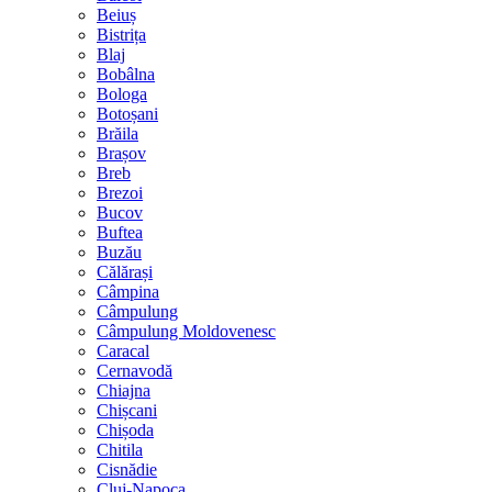
Beiuș
Bistrița
Blaj
Bobâlna
Bologa
Botoșani
Brăila
Brașov
Breb
Brezoi
Bucov
Buftea
Buzău
Călărași
Câmpina
Câmpulung
Câmpulung Moldovenesc
Caracal
Cernavodă
Chiajna
Chișcani
Chișoda
Chitila
Cisnădie
Cluj-Napoca