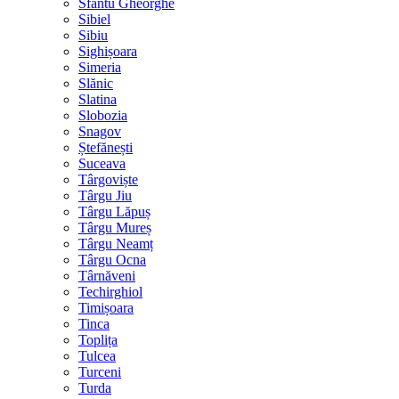
Sfântu Gheorghe
Sibiel
Sibiu
Sighișoara
Simeria
Slănic
Slatina
Slobozia
Snagov
Ștefănești
Suceava
Târgoviște
Târgu Jiu
Târgu Lăpuș
Târgu Mureș
Târgu Neamț
Târgu Ocna
Târnăveni
Techirghiol
Timișoara
Tinca
Toplița
Tulcea
Turceni
Turda