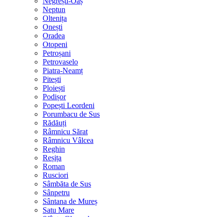
Negrești-Oaș
Neptun
Oltenița
Onești
Oradea
Otopeni
Petroșani
Petrovaselo
Piatra-Neamț
Pitești
Ploiești
Podișor
Popești Leordeni
Porumbacu de Sus
Rădăuți
Râmnicu Sărat
Râmnicu Vâlcea
Reghin
Reșița
Roman
Rusciori
Sâmbăta de Sus
Sânpetru
Sântana de Mureș
Satu Mare