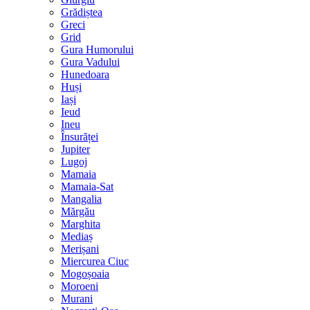
Grădiștea
Greci
Grid
Gura Humorului
Gura Vadului
Hunedoara
Huși
Iași
Ieud
Ineu
Însurăței
Jupiter
Lugoj
Mamaia
Mamaia-Sat
Mangalia
Mărgău
Marghita
Mediaș
Merișani
Miercurea Ciuc
Mogoșoaia
Moroeni
Murani