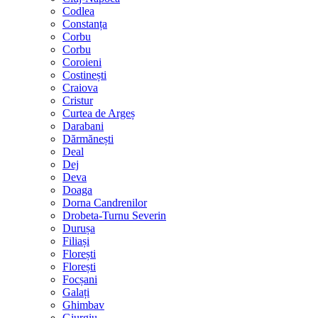
Codlea
Constanța
Corbu
Corbu
Coroieni
Costinești
Craiova
Cristur
Curtea de Argeș
Darabani
Dărmănești
Deal
Dej
Deva
Doaga
Dorna Candrenilor
Drobeta-Turnu Severin
Durușa
Filiași
Florești
Florești
Focșani
Galați
Ghimbav
Giurgiu