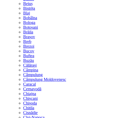
Beiuș
Bistrița
Blaj
Bobâlna
Bologa
Botoșani
Brăila
Brașov
Breb
Brezoi
Bucov
Buftea
Buzău
Călărași
Câmpina
Câmpulung
Câmpulung Moldovenesc
Caracal
Cernavodă
Chiajna
Chișcani
Chișoda
Chitila
Cisnădie
Cluj-Napoca