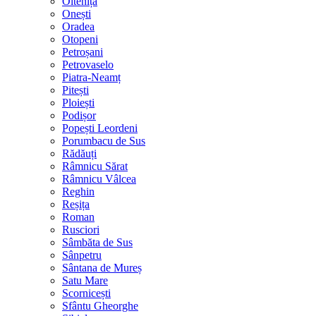
Oltenița
Onești
Oradea
Otopeni
Petroșani
Petrovaselo
Piatra-Neamț
Pitești
Ploiești
Podișor
Popești Leordeni
Porumbacu de Sus
Rădăuți
Râmnicu Sărat
Râmnicu Vâlcea
Reghin
Reșița
Roman
Rusciori
Sâmbăta de Sus
Sânpetru
Sântana de Mureș
Satu Mare
Scornicești
Sfântu Gheorghe