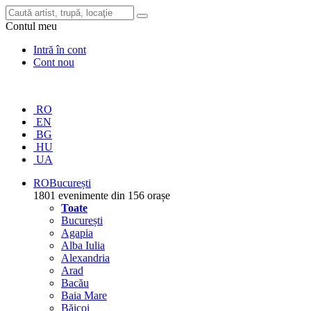
Contul meu
Intră în cont
Cont nou
RO
EN
BG
HU
UA
RO
București
1801 evenimente din 156 orașe
Toate
București
Agapia
Alba Iulia
Alexandria
Arad
Bacău
Baia Mare
Băicoi