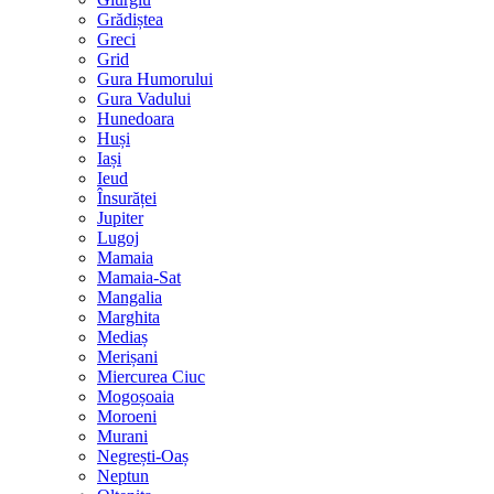
Grădiștea
Greci
Grid
Gura Humorului
Gura Vadului
Hunedoara
Huși
Iași
Ieud
Însurăței
Jupiter
Lugoj
Mamaia
Mamaia-Sat
Mangalia
Marghita
Mediaș
Merișani
Miercurea Ciuc
Mogoșoaia
Moroeni
Murani
Negrești-Oaș
Neptun