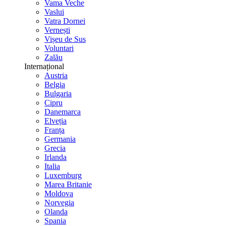
Vama Veche
Vaslui
Vatra Dornei
Vernești
Vișeu de Sus
Voluntari
Zalău
Internațional
Austria
Belgia
Bulgaria
Cipru
Danemarca
Elveția
Franța
Germania
Grecia
Irlanda
Italia
Luxemburg
Marea Britanie
Moldova
Norvegia
Olanda
Spania