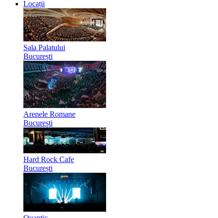
Locații
Sala Palatului
București
Arenele Romane
București
Hard Rock Cafe
București
Quantic