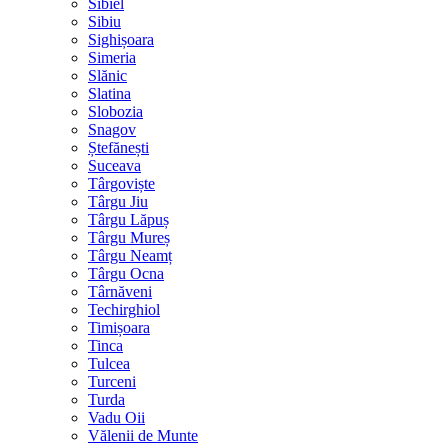
Sibiel
Sibiu
Sighișoara
Simeria
Slănic
Slatina
Slobozia
Snagov
Ștefănești
Suceava
Târgoviște
Târgu Jiu
Târgu Lăpuș
Târgu Mureș
Târgu Neamț
Târgu Ocna
Târnăveni
Techirghiol
Timișoara
Tinca
Tulcea
Turceni
Turda
Vadu Oii
Vălenii de Munte