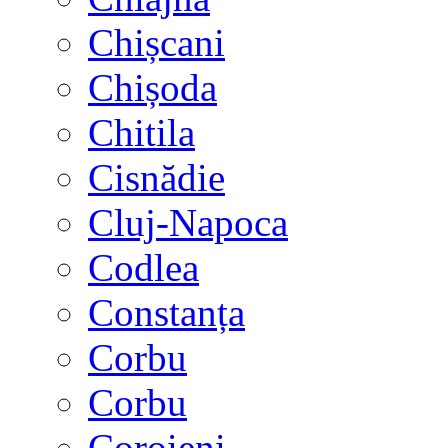
Chișcani
Chișoda
Chitila
Cisnădie
Cluj-Napoca
Codlea
Constanța
Corbu
Corbu
Coroieni