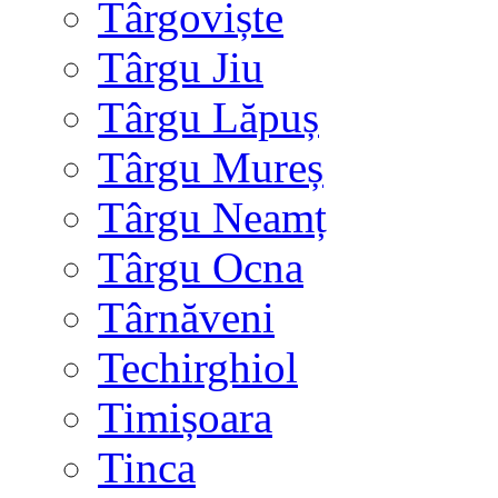
Târgoviște
Târgu Jiu
Târgu Lăpuș
Târgu Mureș
Târgu Neamț
Târgu Ocna
Târnăveni
Techirghiol
Timișoara
Tinca