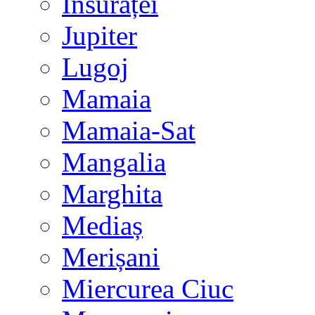
Însurăței
Jupiter
Lugoj
Mamaia
Mamaia-Sat
Mangalia
Marghita
Mediaș
Merișani
Miercurea Ciuc