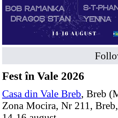
Follo
Fest în Vale 2026
Casa din Vale Breb
,
Breb (
Zona Mocira, Nr 211, Breb
14-16 august