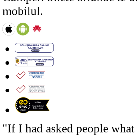
mobilul.
"If I had asked people wha