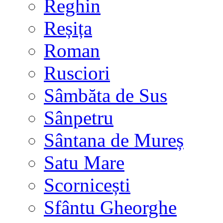
Reghin
Reșița
Roman
Rusciori
Sâmbăta de Sus
Sânpetru
Sântana de Mureș
Satu Mare
Scornicești
Sfântu Gheorghe