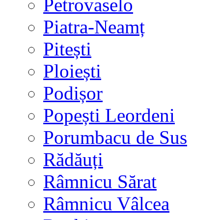
Petrovaselo
Piatra-Neamț
Pitești
Ploiești
Podișor
Popești Leordeni
Porumbacu de Sus
Rădăuți
Râmnicu Sărat
Râmnicu Vâlcea