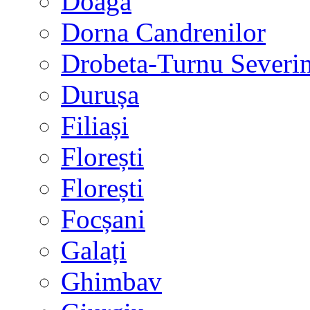
Doaga
Dorna Candrenilor
Drobeta-Turnu Severi
Durușa
Filiași
Florești
Florești
Focșani
Galați
Ghimbav