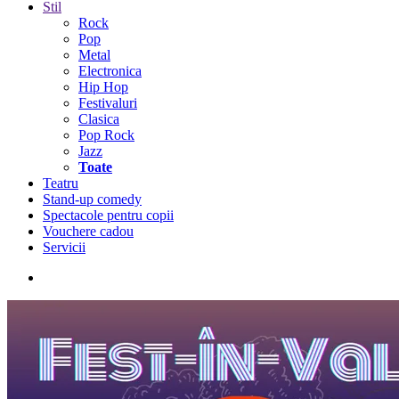
Stil
Rock
Pop
Metal
Electronica
Hip Hop
Festivaluri
Clasica
Pop Rock
Jazz
Toate
Teatru
Stand-up comedy
Spectacole pentru copii
Vouchere cadou
Servicii