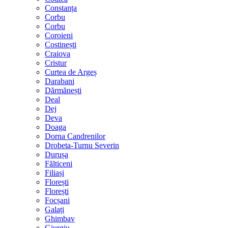
Constanța
Corbu
Corbu
Coroieni
Costinești
Craiova
Cristur
Curtea de Argeș
Darabani
Dărmănești
Deal
Dej
Deva
Doaga
Dorna Candrenilor
Drobeta-Turnu Severin
Durușa
Fălticeni
Filiași
Florești
Florești
Focșani
Galați
Ghimbav
Giurgiu