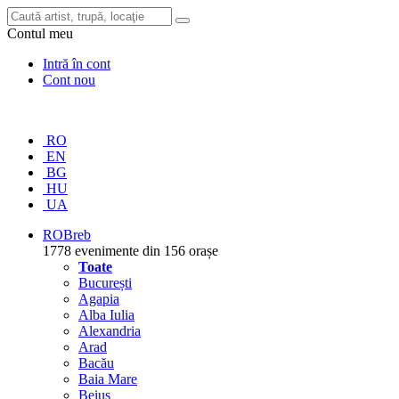
Contul meu
Intră în cont
Cont nou
RO
EN
BG
HU
UA
RO
Breb
1778 evenimente din 156 orașe
Toate
București
Agapia
Alba Iulia
Alexandria
Arad
Bacău
Baia Mare
Beiuș