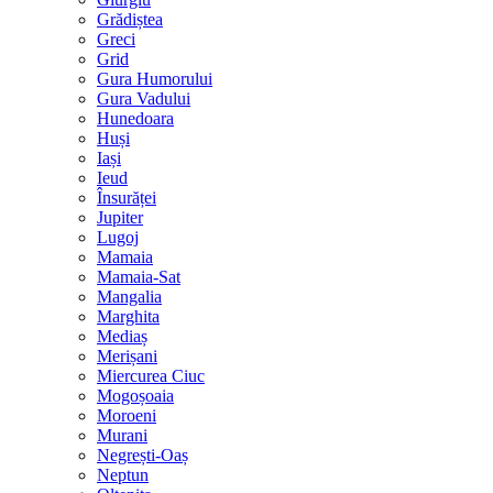
Grădiștea
Greci
Grid
Gura Humorului
Gura Vadului
Hunedoara
Huși
Iași
Ieud
Însurăței
Jupiter
Lugoj
Mamaia
Mamaia-Sat
Mangalia
Marghita
Mediaș
Merișani
Miercurea Ciuc
Mogoșoaia
Moroeni
Murani
Negrești-Oaș
Neptun