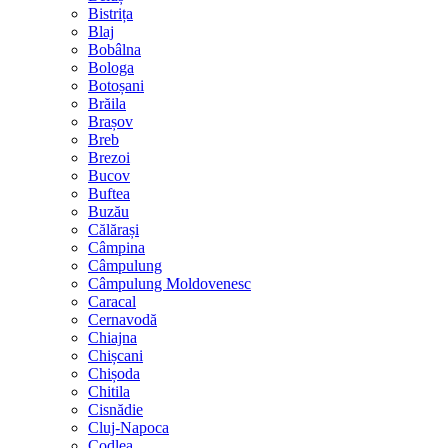
Bistrița
Blaj
Bobâlna
Bologa
Botoșani
Brăila
Brașov
Breb
Brezoi
Bucov
Buftea
Buzău
Călărași
Câmpina
Câmpulung
Câmpulung Moldovenesc
Caracal
Cernavodă
Chiajna
Chișcani
Chișoda
Chitila
Cisnădie
Cluj-Napoca
Codlea