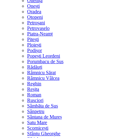
Oltenița
Onești
Oradea
Otopeni
Petroșani
Petrovaselo
Piatra-Neamț
Pitești
Ploiești
Podișor
Popești Leordeni
Porumbacu de Sus
Rădăuți
Râmnicu Sărat
Râmnicu Vâlcea
Reghin
Reșița
Roman
Rusciori
Sâmbăta de Sus
Sânpetru
Sântana de Mureș
Satu Mare
Scornicești
Sfântu Gheorghe