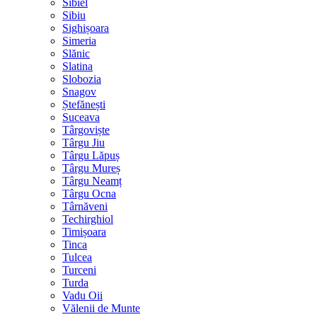
Sibiel
Sibiu
Sighișoara
Simeria
Slănic
Slatina
Slobozia
Snagov
Ștefănești
Suceava
Târgoviște
Târgu Jiu
Târgu Lăpuș
Târgu Mureș
Târgu Neamț
Târgu Ocna
Târnăveni
Techirghiol
Timișoara
Tinca
Tulcea
Turceni
Turda
Vadu Oii
Vălenii de Munte