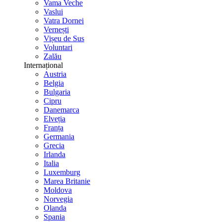
Vama Veche
Vaslui
Vatra Dornei
Vernești
Vișeu de Sus
Voluntari
Zalău
Internațional
Austria
Belgia
Bulgaria
Cipru
Danemarca
Elveția
Franța
Germania
Grecia
Irlanda
Italia
Luxemburg
Marea Britanie
Moldova
Norvegia
Olanda
Spania