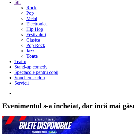
Stil
Rock
Pop
Metal
Electronica
Hip Hop
Festivaluri
Clasica
Pop Rock
Jazz
Toate
Teatru
Stand-up comedy
Spectacole pentru copii
Vouchere cadou
Servicii
Evenimentul s-a încheiat,
dar încă mai găseș