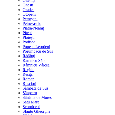
Oltenița
Onești
Oradea
Otopeni
Petroșani
Petrovaselo
Piatra-Neamț
Pitești
Ploiești
Podișor
Popești Leordeni
Porumbacu de Sus
Rădăuți
Râmnicu Sărat
Râmnicu Vâlcea
Reghin
Reșița
Roman
Rusciori
Sâmbăta de Sus
Sânpetru
Sântana de Mureș
Satu Mare
Scornicești
Sfântu Gheorghe