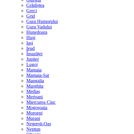
Grădiștea
Greci
Grid
Gura Humorului
Gura Vadului
Hunedoara
Huși
Iași
Ieud
Însurăței
Jupiter
Lugoj
Mamaia
Mamaia-Sat
Mangalia
Marghita
Mediaș
Merișani
Miercurea Ciuc
Mogoșoaia
Moroeni
Murani
Negrești-Oaș
Neptun