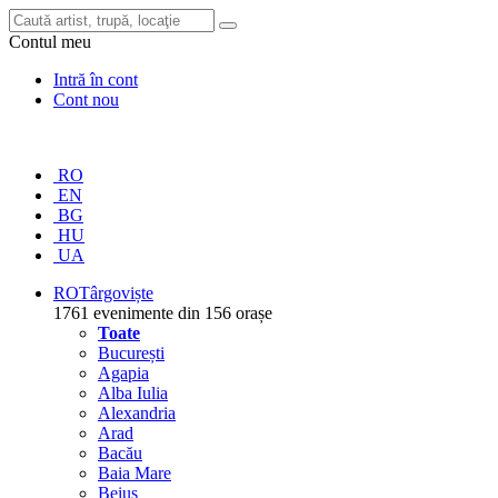
Contul meu
Intră în cont
Cont nou
RO
EN
BG
HU
UA
RO
Târgoviște
1761 evenimente din 156 orașe
Toate
București
Agapia
Alba Iulia
Alexandria
Arad
Bacău
Baia Mare
Beiuș