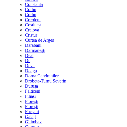
Constanța
Corbu
Corbu
Coroieni
Costinești
Craiova
Cristur
Curtea de Argeș
Darabani
Dărmănești
Deal
Dej
Deva
Doaga
Dorna Candrenilor
Drobeta-Turnu Severin
Durușa
Fălticeni
Filiași
Florești
Florești
Focșani
Galați
Ghimbav
Giurgiu