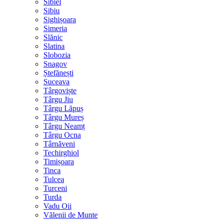
Sibiel
Sibiu
Sighișoara
Simeria
Slănic
Slatina
Slobozia
Snagov
Ștefănești
Suceava
Târgoviște
Târgu Jiu
Târgu Lăpuș
Târgu Mureș
Târgu Neamț
Târgu Ocna
Târnăveni
Techirghiol
Timișoara
Tinca
Tulcea
Turceni
Turda
Vadu Oii
Vălenii de Munte