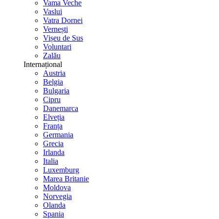
Vama Veche
Vaslui
Vatra Dornei
Vernești
Vișeu de Sus
Voluntari
Zalău
Internațional
Austria
Belgia
Bulgaria
Cipru
Danemarca
Elveția
Franța
Germania
Grecia
Irlanda
Italia
Luxemburg
Marea Britanie
Moldova
Norvegia
Olanda
Spania