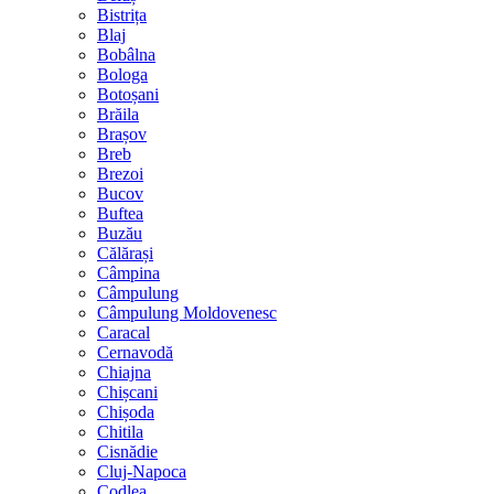
Bistrița
Blaj
Bobâlna
Bologa
Botoșani
Brăila
Brașov
Breb
Brezoi
Bucov
Buftea
Buzău
Călărași
Câmpina
Câmpulung
Câmpulung Moldovenesc
Caracal
Cernavodă
Chiajna
Chișcani
Chișoda
Chitila
Cisnădie
Cluj-Napoca
Codlea