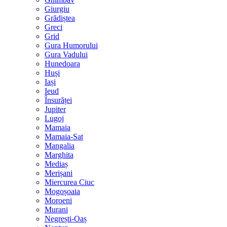
Giurgiu
Grădiștea
Greci
Grid
Gura Humorului
Gura Vadului
Hunedoara
Huși
Iași
Ieud
Însurăței
Jupiter
Lugoj
Mamaia
Mamaia-Sat
Mangalia
Marghita
Mediaș
Merișani
Miercurea Ciuc
Mogoșoaia
Moroeni
Murani
Negrești-Oaș