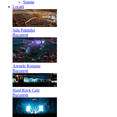
Spania
Locații
Sala Palatului
București
Arenele Romane
București
Hard Rock Cafe
București