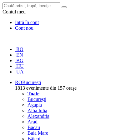
Contul meu
Intră în cont
Cont nou
RO
EN
BG
HU
UA
RO
București
1813 evenimente din 157 orașe
Toate
București
Agapia
Alba Iulia
Alexandria
Arad
Bacău
Baia Mare
Băicoi