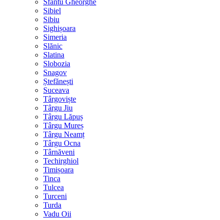
Sfântu Gheorghe
Sibiel
Sibiu
Sighișoara
Simeria
Slănic
Slatina
Slobozia
Snagov
Ștefănești
Suceava
Târgoviște
Târgu Jiu
Târgu Lăpuș
Târgu Mureș
Târgu Neamț
Târgu Ocna
Târnăveni
Techirghiol
Timișoara
Tinca
Tulcea
Turceni
Turda
Vadu Oii