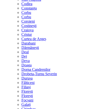
Codlea
Constanța
Corbu
Corbu
Coroieni
Costinești
Craiova
Cristur
Curtea de Argeș
Darabani
Dărmănești
Deal
Dej
Deva
Doaga
Dorna Candrenilor
Drobeta-Turnu Severin
Durușa
Fălticeni
Filiași
Florești
Florești
Focșani
Galați
Ghimbav