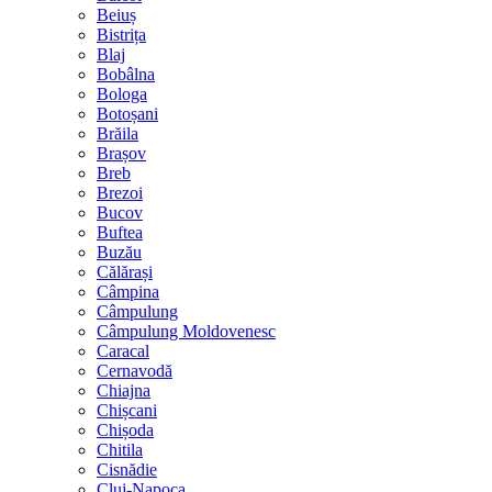
Beiuș
Bistrița
Blaj
Bobâlna
Bologa
Botoșani
Brăila
Brașov
Breb
Brezoi
Bucov
Buftea
Buzău
Călărași
Câmpina
Câmpulung
Câmpulung Moldovenesc
Caracal
Cernavodă
Chiajna
Chișcani
Chișoda
Chitila
Cisnădie
Cluj-Napoca