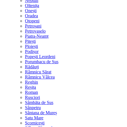
Neptun
Oltenița
Onești
Oradea
Otopeni
Petroșani
Petrovaselo
Piatra-Neamț
Pitești
Ploiești
Podișor
Popești Leordeni
Porumbacu de Sus
Rădăuți
Râmnicu Sărat
Râmnicu Vâlcea
Reghin
Reșița
Roman
Rusciori
Sâmbăta de Sus
Sânpetru
Sântana de Mureș
Satu Mare
Scornicești