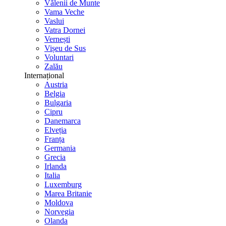
Vălenii de Munte
Vama Veche
Vaslui
Vatra Dornei
Vernești
Vișeu de Sus
Voluntari
Zalău
Internațional
Austria
Belgia
Bulgaria
Cipru
Danemarca
Elveția
Franța
Germania
Grecia
Irlanda
Italia
Luxemburg
Marea Britanie
Moldova
Norvegia
Olanda