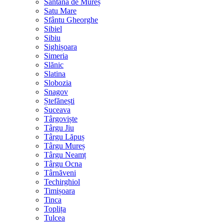
Sântana de Mureș
Satu Mare
Sfântu Gheorghe
Sibiel
Sibiu
Sighișoara
Simeria
Slănic
Slatina
Slobozia
Snagov
Ștefănești
Suceava
Târgoviște
Târgu Jiu
Târgu Lăpuș
Târgu Mureș
Târgu Neamț
Târgu Ocna
Târnăveni
Techirghiol
Timișoara
Tinca
Toplița
Tulcea