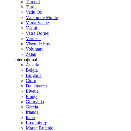
Turceni
Turda
Vadu Oii
Vălenii de Munte
Vama Veche
Vaslui
Vatra Dornei
Vernești
Vișeu de Sus
Voluntari
Zalău
Internațional
Austria
Belgia
Bulgaria
Cipru
Danemarca
Elveția
Franța
Germania
Grecia
Irlanda
Italia
Luxemburg
Marea Britanie