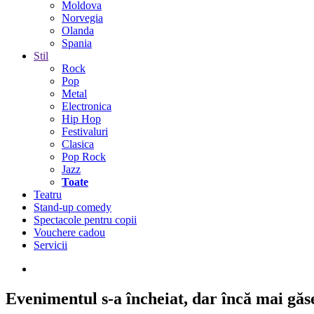
Moldova
Norvegia
Olanda
Spania
Stil
Rock
Pop
Metal
Electronica
Hip Hop
Festivaluri
Clasica
Pop Rock
Jazz
Toate
Teatru
Stand-up comedy
Spectacole pentru copii
Vouchere cadou
Servicii
Evenimentul s-a încheiat,
dar încă mai găseș