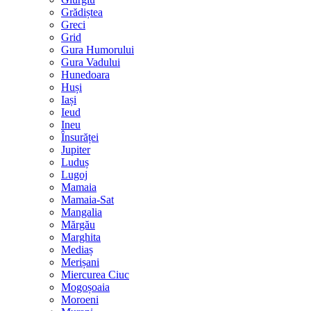
Grădiștea
Greci
Grid
Gura Humorului
Gura Vadului
Hunedoara
Huși
Iași
Ieud
Ineu
Însurăței
Jupiter
Luduș
Lugoj
Mamaia
Mamaia-Sat
Mangalia
Mărgău
Marghita
Mediaș
Merișani
Miercurea Ciuc
Mogoșoaia
Moroeni