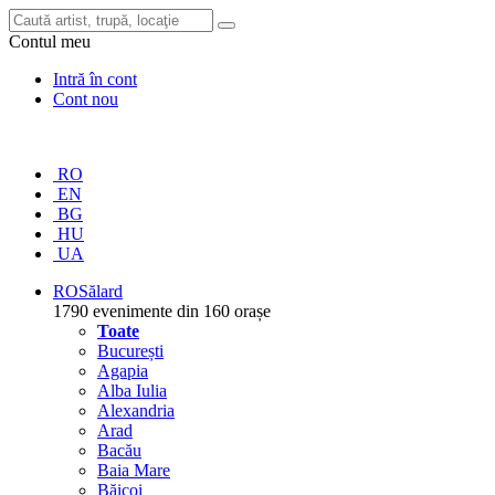
Contul meu
Intră în cont
Cont nou
RO
EN
BG
HU
UA
RO
Sălard
1790 evenimente din 160 orașe
Toate
București
Agapia
Alba Iulia
Alexandria
Arad
Bacău
Baia Mare
Băicoi