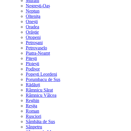
Murani
Negrești-Oaș
Neptun
Oltenița
Onești
Oradea
Orăștie
Otopeni
Petroșani
Petrovaselo
Piatra-Neamț
Pitești
Ploiești
Podișor
Popești Leordeni
Porumbacu de Sus
Rădăuți
Râmnicu Sărat
Râmnicu Vâlcea
Reghin
Reșița
Roman
Rusciori
Sâmbăta de Sus
Sânpetru