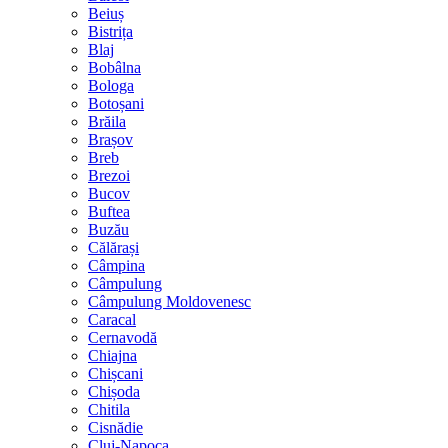
Beiuș
Bistrița
Blaj
Bobâlna
Bologa
Botoșani
Brăila
Brașov
Breb
Brezoi
Bucov
Buftea
Buzău
Călărași
Câmpina
Câmpulung
Câmpulung Moldovenesc
Caracal
Cernavodă
Chiajna
Chișcani
Chișoda
Chitila
Cisnădie
Cluj-Napoca