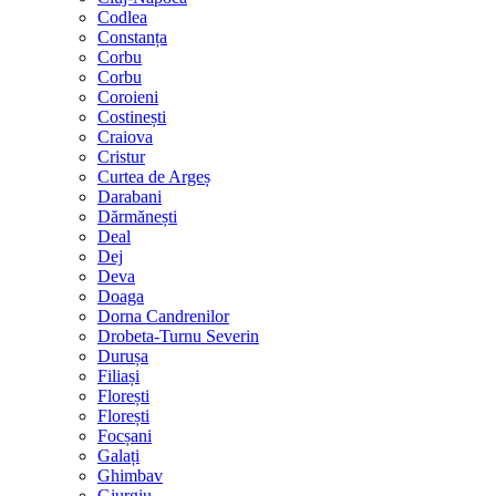
Codlea
Constanța
Corbu
Corbu
Coroieni
Costinești
Craiova
Cristur
Curtea de Argeș
Darabani
Dărmănești
Deal
Dej
Deva
Doaga
Dorna Candrenilor
Drobeta-Turnu Severin
Durușa
Filiași
Florești
Florești
Focșani
Galați
Ghimbav
Giurgiu