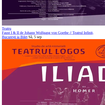
Teatru
Faust I & II de Johann Wolfgang von Goethe
//
Teatrul Infinit,
București
ia Bilet
Sâ, 5 sep