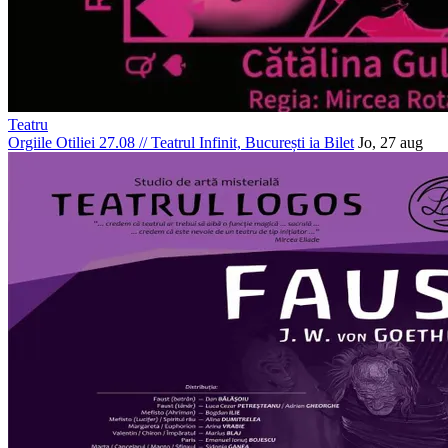
Teatru
Orgiile Otiliei 27.08
//
Teatrul Infinit, București
ia Bilet
Jo, 27 aug