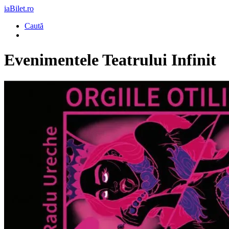
iaBilet.ro
Caută
Evenimentele Teatrului Infinit