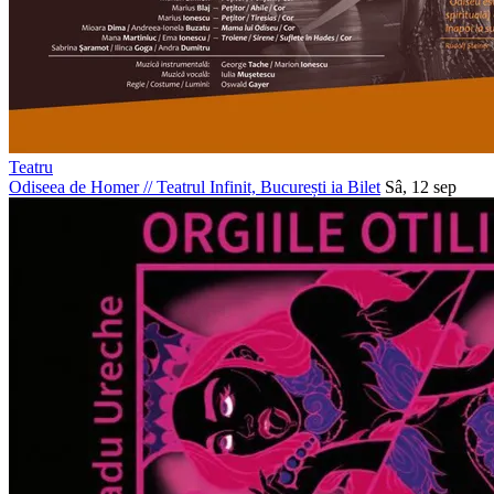
Teatru
Odiseea de Homer
//
Teatrul Infinit, București
ia Bilet
Sâ, 12 sep