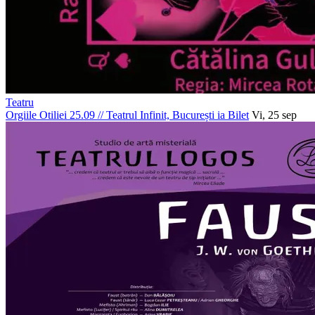
Teatru
Orgiile Otiliei 25.09
//
Teatrul Infinit, București
ia Bilet
Vi, 25 sep