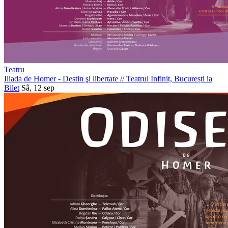
Teatru
Iliada de Homer - Destin şi libertate
//
Teatrul Infinit, București
ia
Bilet
Sâ, 12 sep