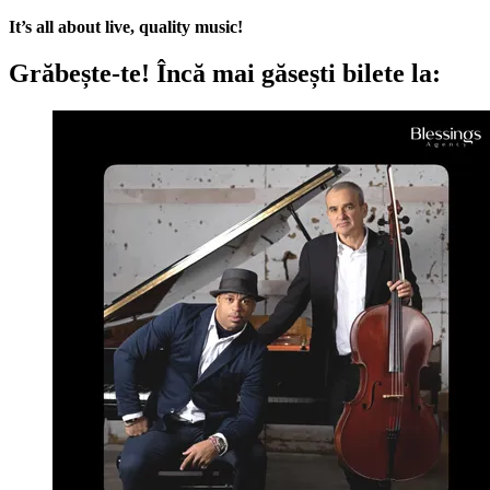
It’s all about live, quality music!
Grăbește-te!
Încă mai găsești bilete la: