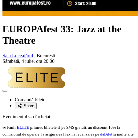
EUROPAfest 33: Jazz at the
Theatre
Sala Luceafărul
, București
Sâmbătă, 4 iulie, ora 20:00
Adaugă
la
Comandă bilete
favorite
Share
Evenimentul s-a încheiat.
☀️ Fanii
ELITE
primesc biletele si pe SMS gratuit, au discount 10% la
comisionul de operare, la asigurarea Flex, la revânzarea pe
dăBilet
si multe alte