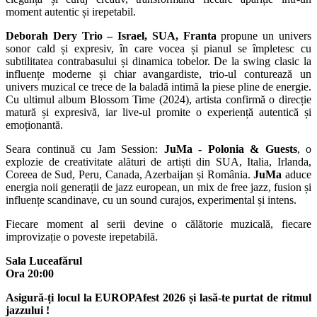
moment autentic și irepetabil.
Deborah Dery Trio – Israel, SUA, Franta
propune un univers
sonor cald și expresiv, în care vocea și pianul se împletesc cu
subtilitatea contrabasului și dinamica tobelor. De la swing clasic la
influențe moderne și chiar avangardiste, trio-ul conturează un
univers muzical ce trece de la baladă intimă la piese pline de energie.
Cu ultimul album Blossom Time (2024), artista confirmă o direcție
matură și expresivă, iar live-ul promite o experiență autentică și
emoționantă.
Seara continuă cu Jam Session:
JuMa - Polonia & Guests
, o
explozie de creativitate alături de artiști din SUA, Italia, Irlanda,
Coreea de Sud, Peru, Canada, Azerbaijan și România.
JuMa
aduce
energia noii generații de jazz european, un mix de free jazz, fusion și
influențe scandinave, cu un sound curajos, experimental și intens.
Fiecare moment al serii devine o călătorie muzicală, fiecare
improvizație o poveste irepetabilă.
Sala Luceafărul
Ora 20:00
Asigură-ți locul la EUROPAfest 2026 și lasă-te purtat de ritmul
jazzului !