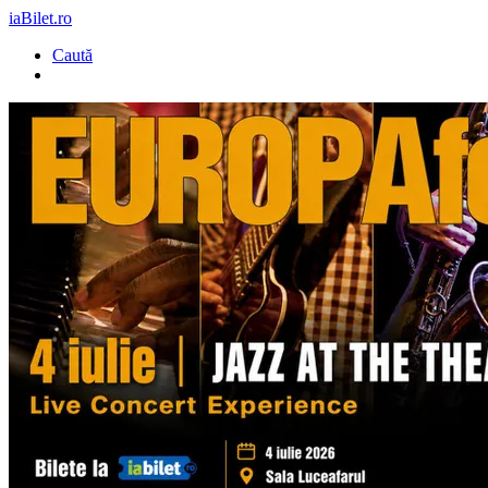
iaBilet.ro
Caută