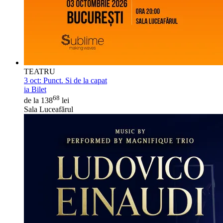
TEATRU
3 oct:
Punct. Si de la capat
ia Bilet
68
de la 138
lei
Sala Luceafărul