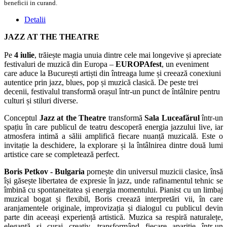
beneficii in curand.
Detalii
JAZZ AT THE THEATRE
Pe
4 iulie
, trăiește magia unuia dintre cele mai longevive și apreciate
festivaluri de muzică din Europa –
EUROPAfest
, un eveniment
care aduce la București artiști din întreaga lume și creează conexiuni
autentice prin jazz, blues, pop și muzică clasică. De peste trei
decenii, festivalul transformă orașul într-un punct de întâlnire pentru
culturi și stiluri diverse.
Conceptul
Jazz at the Theatre
transformă
Sala Luceafărul
într-un
spațiu în care publicul de teatru descoperă energia jazzului live, iar
atmosfera intimă a sălii amplifică fiecare nuanță muzicală. Este o
invitație la deschidere, la explorare și la întâlnirea dintre două lumi
artistice care se completează perfect.
Boris Petkov - Bulgaria
pornește din universul muzicii clasice, însă
își găsește libertatea de expresie în jazz, unde rafinamentul tehnic se
îmbină cu spontaneitatea și energia momentului. Pianist cu un limbaj
muzical bogat și flexibil, Boris creează interpretări vii, în care
aranjamentele originale, improvizația și dialogul cu publicul devin
parte din aceeași experiență artistică. Muzica sa respiră naturalețe,
eleganță și curaj creativ, transformând fiecare apariție într-un