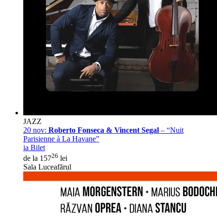
JAZZ
20 nov:
Roberto Fonseca & Vincent Segal
– “Nuit
Parisienne à La Havane”
ia Bilet
26
de la 157
lei
Sala Luceafărul