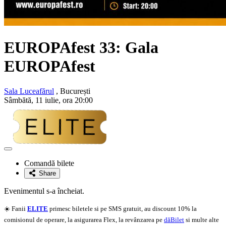
EUROPAfest 33: Gala
EUROPAfest
Sala Luceafărul
, București
Sâmbătă, 11 iulie, ora 20:00
Adaugă
la
Comandă bilete
favorite
Share
Evenimentul s-a încheiat.
☀️ Fanii
ELITE
primesc biletele si pe SMS gratuit, au discount 10% la
comisionul de operare, la asigurarea Flex, la revânzarea pe
dăBilet
si multe alte