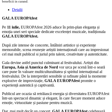
beneficii in curand.
Detalii
GALA EUROPAfest
Pe
11 iulie,
EUROPAfest 2026 aduce în prim-plan eleganța și
emoția unei seri speciale dedicate excelenței muzicale, tradiționala
GALA EUROPAfest.
După zile intense de concerte, întâlniri artistice și experiențe
memorabile, scena reunește artiștii internaționali care au impresionat
cel mai mult publicul si juriul prin talent, creativitate și autenticitate.
Gala devine astfel punctul culminant al festivalului. Artiști din
Europa, Asia și America de Nord
vor urca pe scenă într-o seară
care pune în valoare multiculturalitatea și spiritul internațional al
festivalului. De la interpretări sensibile și rafinate până la momente
explozive de improvizație,
GALA EUROPAfest
promite o
experiență autentică și captivantă.
Publicul are ocazia să retrăiască energia și diversitatea EUROPAfest
într-un spectacol dinamic și elegant, în care fiecare moment aduce
emoție, virtuozitate și pasiune pentru muzică.
Dar, mai mult decât un concert,
GALA EUROPAfest
celebrează