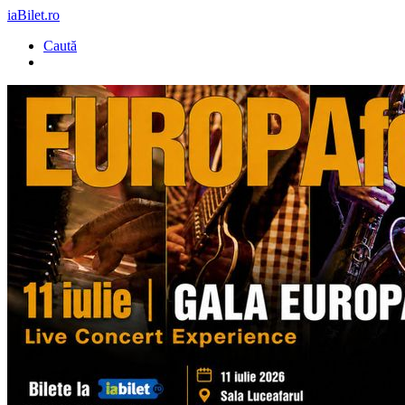
iaBilet.ro
Caută