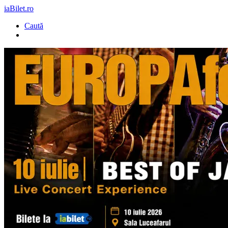
iaBilet.ro
Caută