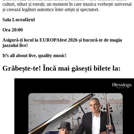
culturi, stiluri și emoții, un moment în care muzica vorbește universal
și creează legături autentice între artiști și spectatori.
Sala Luceafărul
Ora 20:00
Asigură-ți locul la EUROPAfest 2026 și bucură-te de magia
jazzului live!
It’s all about live, quality music!
Grăbește-te!
Încă mai găsești bilete la: