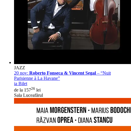
JAZZ
20 nov:
Roberto Fonseca & Vincent Segal
– “Nuit
Parisienne à La Havane”
ia Bilet
26
de la 157
lei
Sala Luceafărul