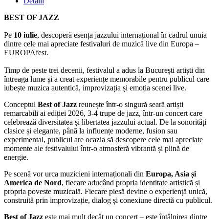
Detalii
BEST OF JAZZ
Pe
10 iulie
, descoperă esența jazzului internațional în cadrul unuia
dintre cele mai apreciate festivaluri de muzică live din Europa –
EUROPAfest.
Timp de peste trei decenii, festivalul a adus la București artiști din
întreaga lume și a creat experiențe memorabile pentru publicul care
iubește muzica autentică, improvizația și emoția scenei live.
Conceptul
Best of Jazz
reunește într-o singură seară artiști
remarcabili ai ediției 2026, 3-4 trupe de jazz, într-un concert care
celebrează diversitatea și libertatea jazzului actual. De la sonorități
clasice și elegante, până la influențe moderne, fusion sau
experimental, publicul are ocazia să descopere cele mai apreciate
momente ale festivalului într-o atmosferă vibrantă și plină de
energie.
Pe scenă vor urca muzicieni internaționali din
Europa, Asia și
America de Nord
, fiecare aducând propria identitate artistică și
propria poveste muzicală. Fiecare piesă devine o experiență unică,
construită prin improvizație, dialog și conexiune directă cu publicul.
Best of Jazz
este mai mult decât un concert – este întâlnirea dintre