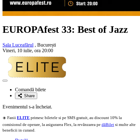
EUROPAfest 33: Best of Jazz
Sala Luceafărul
, București
Vineri, 10 iulie, ora 20:00
Adaugă
la
Comandă bilete
favorite
Share
Evenimentul s-a încheiat.
☀️ Fanii
ELITE
primesc biletele si pe SMS gratuit, au discount 10% la
comisionul de operare, la asigurarea Flex, la revânzarea pe
dăBilet
si multe alte
beneficii in curand.