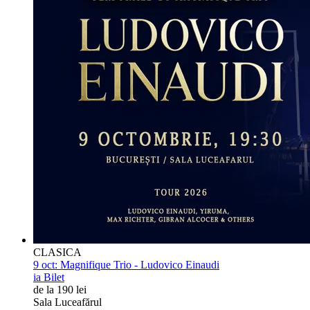
CLASICA
9 oct:
Magnifique Trio - Ludovico Einaudi
ia Bilet
de la 190 lei
Sala Luceafărul