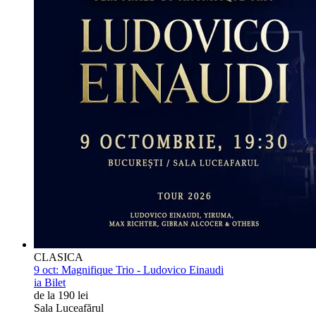
CLASICA
9 oct:
Magnifique Trio - Ludovico Einaudi
ia Bilet
de la 190 lei
Sala Luceafărul