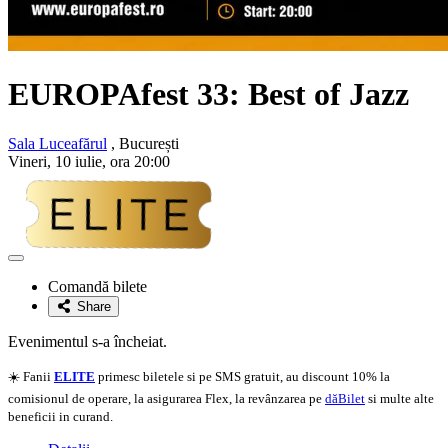
EUROPAfest 33: Best of Jazz
Sala Luceafărul
, București
Vineri, 10 iulie, ora 20:00
Adaugă
la
Comandă bilete
favorite
Share
Evenimentul s-a încheiat.
☀️ Fanii
ELITE
primesc biletele si pe SMS gratuit, au discount 10% la
comisionul de operare, la asigurarea Flex, la revânzarea pe
dăBilet
si multe alte
beneficii in curand.