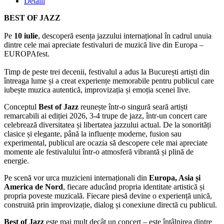
Detalii
BEST OF JAZZ
Pe
10 iulie
, descoperă esența jazzului internațional în cadrul unuia
dintre cele mai apreciate festivaluri de muzică live din Europa –
EUROPAfest.
Timp de peste trei decenii, festivalul a adus la București artiști din
întreaga lume și a creat experiențe memorabile pentru publicul care
iubește muzica autentică, improvizația și emoția scenei live.
Conceptul
Best of Jazz
reunește într-o singură seară artiști
remarcabili ai ediției 2026, 3-4 trupe de jazz, într-un concert care
celebrează diversitatea și libertatea jazzului actual. De la sonorități
clasice și elegante, până la influențe moderne, fusion sau
experimental, publicul are ocazia să descopere cele mai apreciate
momente ale festivalului într-o atmosferă vibrantă și plină de
energie.
Pe scenă vor urca muzicieni internaționali din
Europa, Asia și
America de Nord
, fiecare aducând propria identitate artistică și
propria poveste muzicală. Fiecare piesă devine o experiență unică,
construită prin improvizație, dialog și conexiune directă cu publicul.
Best of Jazz
este mai mult decât un concert – este întâlnirea dintre