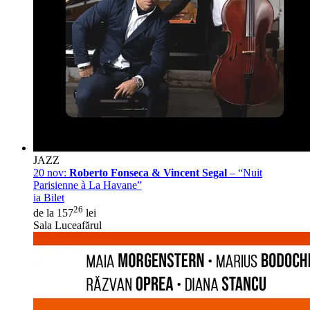
JAZZ
20 nov:
Roberto Fonseca & Vincent Segal
– “Nuit
Parisienne à La Havane”
ia Bilet
26
de la 157
lei
Sala Luceafărul