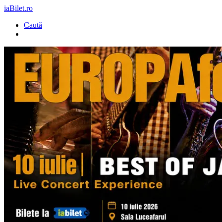
iaBilet.ro
Caută