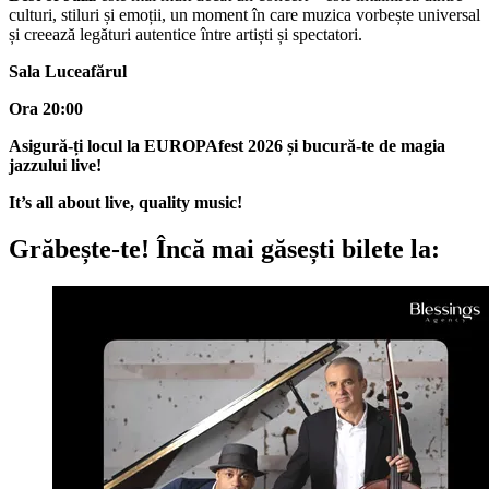
culturi, stiluri și emoții, un moment în care muzica vorbește universal
și creează legături autentice între artiști și spectatori.
Sala Luceafărul
Ora 20:00
Asigură-ți locul la EUROPAfest 2026 și bucură-te de magia
jazzului live!
It’s all about live, quality music!
Grăbește-te!
Încă mai găsești bilete la: