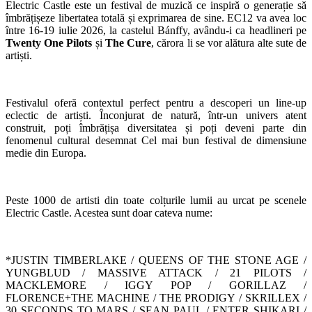
Electric Castle este un festival de muzică ce inspiră o generație să
îmbrățișeze libertatea totală și exprimarea de sine. EC12 va avea loc
între 16-19 iulie 2026, la castelul Bánffy, avându-i ca headlineri pe
Twenty One Pilots
și
The Cure
, cărora li se vor alătura alte sute de
artiști.
Festivalul oferă contextul perfect pentru a descoperi un line-up
eclectic de artiști. Înconjurat de natură, într-un univers atent
construit, poți îmbrățișa diversitatea și poți deveni parte din
fenomenul cultural desemnat Cel mai bun festival de dimensiune
medie din Europa.
Peste 1000 de artisti din toate colțurile lumii au urcat pe scenele
Electric Castle. Acestea sunt doar cateva nume:
*JUSTIN TIMBERLAKE / QUEENS OF THE STONE AGE /
YUNGBLUD / MASSIVE ATTACK / 21 PILOTS /
MACKLEMORE / IGGY POP / GORILLAZ /
FLORENCE+THE MACHINE / THE PRODIGY / SKRILLEX /
30 SECONDS TO MARS / SEAN PAUL / ENTER SHIKARI /