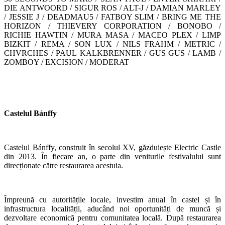
DIE ANTWOORD / SIGUR ROS / ALT-J / DAMIAN MARLEY
/ JESSIE J / DEADMAU5 / FATBOY SLIM / BRING ME THE
HORIZON / THIEVERY CORPORATION / BONOBO /
RICHIE HAWTIN / MURA MASA / MACEO PLEX / LIMP
BIZKIT / REMA / SON LUX / NILS FRAHM / METRIC /
CHVRCHES / PAUL KALKBRENNER / GUS GUS / LAMB /
ZOMBOY / EXCISION / MODERAT
Castelul Bánffy
Castelul Bánffy, construit în secolul XV, găzduiește Electric Castle
din 2013. În fiecare an, o parte din veniturile festivalului sunt
direcționate către restaurarea acestuia.
Împreună cu autoritățile locale, investim anual în castel și în
infrastructura localității, aducând noi oportunități de muncă și
dezvoltare economică pentru comunitatea locală. După restaurarea