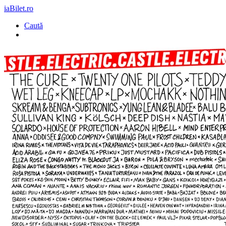
iaBilet.ro
Caută