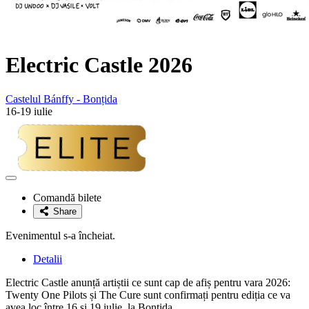
Electric Castle 2026
Castelul Bánffy - Bonțida
16-19 iulie
Adaugă
la
Comandă bilete
favorite
Share
Evenimentul s-a încheiat.
Detalii
Electric Castle anunță artiștii ce sunt cap de afiș pentru vara 2026:
Twenty One Pilots și The Cure sunt confirmați pentru ediția ce va
avea loc între 16 și 19 iulie, la Bonțida.