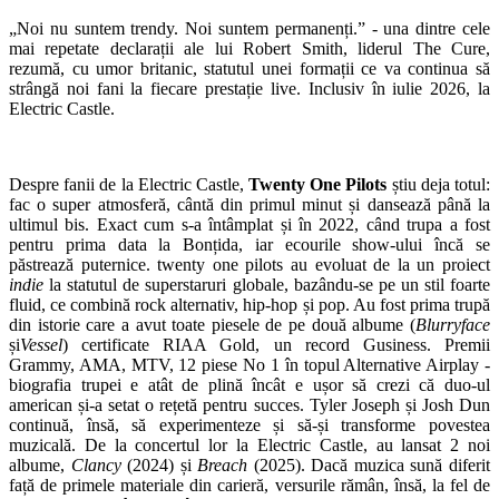
„Noi nu suntem trendy. Noi suntem permanenți.” - una dintre cele
mai repetate declarații ale lui Robert Smith, liderul The Cure,
rezumă, cu umor britanic, statutul unei formații ce va continua să
strângă noi fani la fiecare prestație live. Inclusiv în iulie 2026, la
Electric Castle.
Despre fanii de la Electric Castle,
Twenty One Pilots
știu deja totul:
fac o super atmosferă, cântă din primul minut și dansează până la
ultimul bis. Exact cum s-a întâmplat și în 2022, când trupa a fost
pentru prima data la Bonțida, iar ecourile show-ului încă se
păstrează puternice. twenty one pilots au evoluat de la un proiect
indie
la statutul de superstaruri globale, bazându-se pe un stil foarte
fluid, ce combină rock alternativ, hip-hop și pop. Au fost prima trupă
din istorie care a avut toate piesele de pe două albume (
Blurryface
și
Vessel
) certificate RIAA Gold, un record Gusiness. Premii
Grammy, AMA, MTV, 12 piese No 1 în topul Alternative Airplay -
biografia trupei e atât de plină încât e ușor să crezi că duo-ul
american și-a setat o rețetă pentru succes. Tyler Joseph și Josh Dun
continuă, însă, să experimenteze și să-și transforme povestea
muzicală. De la concertul lor la Electric Castle, au lansat 2 noi
albume,
Clancy
(2024) și
Breach
(2025). Dacă muzica sună diferit
față de primele materiale din carieră, versurile rămân, însă, la fel de