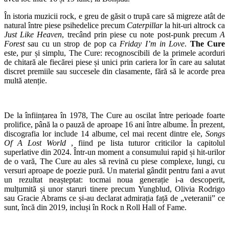
În istoria muzicii rock, e greu de găsit o trupă care să migreze atât de
natural între piese psihedelice precum
Caterpillar
la hit-uri altrock ca
Just Like Heaven
, trecând prin piese cu note post-punk precum
A
Forest
sau cu un strop de pop ca
Friday I’m in Love
.
The Cure
este, pur și simplu, The Cure: recognoscibili de la primele acorduri
de chitară ale fiecărei piese și unici prin cariera lor în care au salutat
discret premiile sau succesele din clasamente, fără să le acorde prea
multă atenție.
De la înființarea în 1978, The Cure au oscilat între perioade foarte
prolifice, până la o pauză de aproape 16 ani între albume. În prezent,
discografia lor include 14 albume, cel mai recent dintre ele,
Songs
Of A Lost World
, fiind pe lista tuturor criticilor la capitolul
superlative din 2024. Într-un moment a consumului rapid și hit-urilor
de o vară, The Cure au ales să revină cu piese complexe, lungi, cu
versuri aproape de poezie pură. Un material gândit pentru fani a avut
un rezultat neașteptat: tocmai noua generație i-a descoperit,
mulțumită și unor staruri tinere precum Yungblud, Olivia Rodrigo
sau Gracie Abrams ce și-au declarat admirația față de „veteranii” ce
sunt, încă din 2019, incluși în Rock n Roll Hall of Fame.