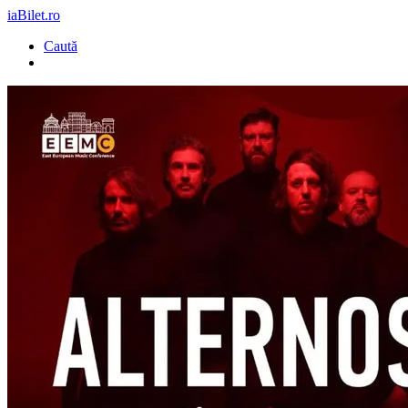
iaBilet.ro
Caută