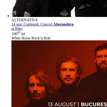
ALTERNATIVE
14 aug:
Costinesti: Concert
Alternosfera
ia Bilet
05
106
lei
White Horse Rock’n Roll