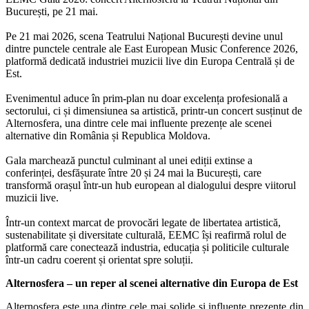
București, pe 21 mai.
Pe 21 mai 2026, scena Teatrului Național București devine unul
dintre punctele centrale ale East European Music Conference 2026,
platformă dedicată industriei muzicii live din Europa Centrală și de
Est.
Evenimentul aduce în prim-plan nu doar excelența profesională a
sectorului, ci și dimensiunea sa artistică, printr-un concert susținut de
Alternosfera, una dintre cele mai influente prezențe ale scenei
alternative din România și Republica Moldova.
Gala marchează punctul culminant al unei ediții extinse a
conferinței, desfășurate între 20 și 24 mai la București, care
transformă orașul într-un hub european al dialogului despre viitorul
muzicii live.
Într-un context marcat de provocări legate de libertatea artistică,
sustenabilitate și diversitate culturală, EEMC își reafirmă rolul de
platformă care conectează industria, educația și politicile culturale
într-un cadru coerent și orientat spre soluții.
Alternosfera – un reper al scenei alternative din Europa de Est
Alternosfera este una dintre cele mai solide și influente prezențe din