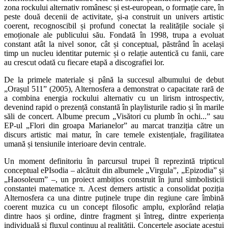
zona rockului alternativ românesc și est-european, o formație care, în
peste două decenii de activitate, și-a construit un univers artistic
coerent, recognoscibil și profund conectat la realitățile sociale și
emoționale ale publicului său. Fondată în 1998, trupa a evoluat
constant atât la nivel sonor, cât și conceptual, păstrând în același
timp un nucleu identitar puternic și o relație autentică cu fanii, care
au crescut odată cu fiecare etapă a discografiei lor.
De la primele materiale și până la succesul albumului de debut
„Orașul 511” (2005), Alternosfera a demonstrat o capacitate rară de
a combina energia rockului alternativ cu un lirism introspectiv,
devenind rapid o prezență constantă în playlisturile radio și în marile
săli de concert. Albume precum „Visători cu plumb în ochi...” sau
EP-ul „Flori din groapa Marianelor” au marcat tranziția către un
discurs artistic mai matur, în care temele existențiale, fragilitatea
umană și tensiunile interioare devin centrale.
Un moment definitoriu în parcursul trupei îl reprezintă tripticul
conceptual ePIsodia – alcătuit din albumele „Virgula”, „Epizodia” și
„Haosoleum” –, un proiect ambițios construit în jurul simbolisticii
constantei matematice π. Acest demers artistic a consolidat poziția
Alternosfera ca una dintre puținele trupe din regiune care îmbină
coerent muzica cu un concept filosofic amplu, explorând relația
dintre haos și ordine, dintre fragment și întreg, dintre experiența
individuală și fluxul continuu al realității. Concertele asociate acestui