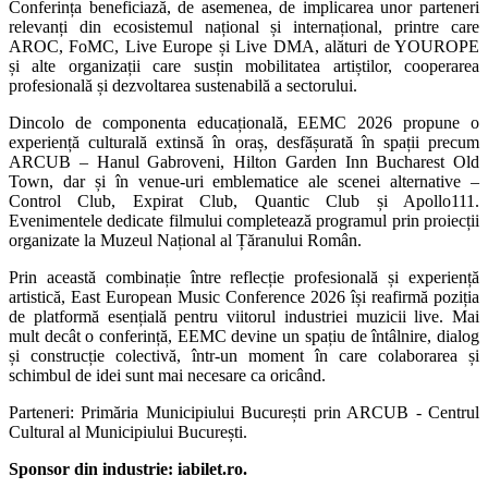
Conferința beneficiază, de asemenea, de implicarea unor parteneri
relevanți din ecosistemul național și internațional, printre care
AROC, FoMC, Live Europe și Live DMA, alături de YOUROPE
și alte organizații care susțin mobilitatea artiștilor, cooperarea
profesională și dezvoltarea sustenabilă a sectorului.
Dincolo de componenta educațională, EEMC 2026 propune o
experiență culturală extinsă în oraș, desfășurată în spații precum
ARCUB – Hanul Gabroveni, Hilton Garden Inn Bucharest Old
Town, dar și în venue-uri emblematice ale scenei alternative –
Control Club, Expirat Club, Quantic Club și Apollo111.
Evenimentele dedicate filmului completează programul prin proiecții
organizate la Muzeul Național al Țăranului Român.
Prin această combinație între reflecție profesională și experiență
artistică, East European Music Conference 2026 își reafirmă poziția
de platformă esențială pentru viitorul industriei muzicii live. Mai
mult decât o conferință, EEMC devine un spațiu de întâlnire, dialog
și construcție colectivă, într-un moment în care colaborarea și
schimbul de idei sunt mai necesare ca oricând.
Parteneri: Primăria Municipiului București prin ARCUB - Centrul
Cultural al Municipiului București.
Sponsor din industrie: iabilet.ro.