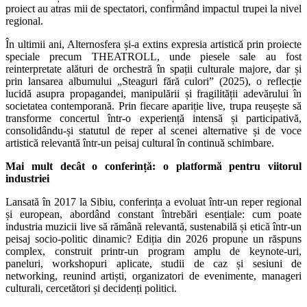
proiect au atras mii de spectatori, confirmând impactul trupei la nivel
regional.
În ultimii ani, Alternosfera și-a extins expresia artistică prin proiecte
speciale precum THEATROLL, unde piesele sale au fost
reinterpretate alături de orchestră în spații culturale majore, dar și
prin lansarea albumului „Steaguri fără culori” (2025), o reflecție
lucidă asupra propagandei, manipulării și fragilității adevărului în
societatea contemporană. Prin fiecare apariție live, trupa reușește să
transforme concertul într-o experiență intensă și participativă,
consolidându-și statutul de reper al scenei alternative și de voce
artistică relevantă într-un peisaj cultural în continuă schimbare.
Mai mult decât o conferință: o platformă pentru viitorul
industriei
Lansată în 2017 la Sibiu, conferința a evoluat într-un reper regional
și european, abordând constant întrebări esențiale: cum poate
industria muzicii live să rămână relevantă, sustenabilă și etică într-un
peisaj socio-politic dinamic? Ediția din 2026 propune un răspuns
complex, construit printr-un program amplu de keynote-uri,
paneluri, workshopuri aplicate, studii de caz și sesiuni de
networking, reunind artiști, organizatori de evenimente, manageri
culturali, cercetători și decidenți politici.