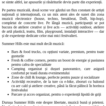
se simte altfel, iar apusurile și răsăriturile devin parte din experiență.
Pe partea muzicală, două scene vor găzdui un flux constant de artiști
naționali și internaționali, cu un mix atent ales de sunet din zona
muzicii electronice (house, techno, breakbeat, DnB, hip-hop),
completat de concerte live. Pe lângă muzică, participanții se pot
bucura de ateliere creative și live acts — activități outdoor, ateliere
de artă plastică, teatru, film, playground, instalații interactive — dar
și de experiențe dedicate celor mai mici festivalieri.
Summer Hills este mai mult decât muzică:
Bars & food trucks, cu opțiuni variate, premium, pentru toate
gusturile
Fresh & coffee corners, pentru un boost de energie și pasiunea
pentru cafea de specialitate
Camping organizat și dușuri panoramice, care asigură
confortul pe toată durata evenimentului
Zone de chill & lounge, perfecte pentru pauze și socializare
Activități recreative, de la ture cu e-bike, zboruri cu balonul
cu aer cald și ateliere creative, până la făcut pălincă în horinca
festivalului
Parcare și acces organizat, pentru o experiență lipsită de griji
Durușa Summer Hills este despre libertate, muzică bună și prieteni.