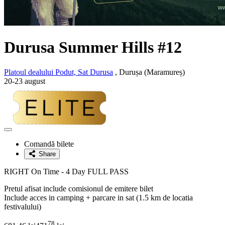
Durusa Summer Hills #12
Platoul dealului Podut, Sat Durusa
, Durușa (Maramureș)
20-23 august
Adaugă
la
Comandă bilete
favorite
Share
RIGHT On Time - 4 Day FULL PASS
Pretul afisat include comisionul de emitere bilet
Include acces in camping + parcare in sat (1.5 km de locatia
festivalului)
78