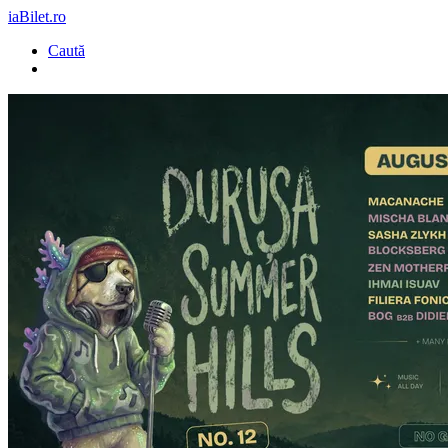
iaBilet.ro
Caută