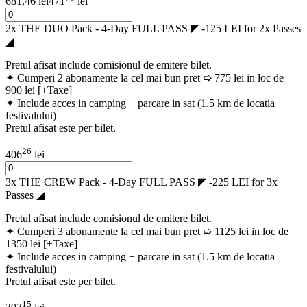
681,46 lei
471
lei
2x THE DUO Pack - 4-Day FULL PASS ◤ -125 LEI for 2x Passes
◢
Pretul afisat include comisionul de emitere bilet.
✦ Cumperi 2 abonamente la cel mai bun pret ➯ 775 lei in loc de
900 lei [+Taxe]
✦ Include acces in camping + parcare in sat (1.5 km de locatia
festivalului)
Pretul afisat este per bilet.
26
406
lei
3x THE CREW Pack - 4-Day FULL PASS ◤ -225 LEI for 3x
Passes ◢
Pretul afisat include comisionul de emitere bilet.
✦ Cumperi 3 abonamente la cel mai bun pret ➯ 1125 lei in loc de
1350 lei [+Taxe]
✦ Include acces in camping + parcare in sat (1.5 km de locatia
festivalului)
Pretul afisat este per bilet.
15