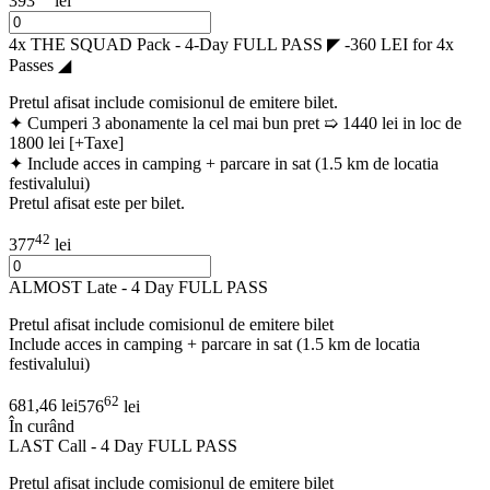
393
lei
4x THE SQUAD Pack - 4-Day FULL PASS ◤ -360 LEI for 4x
Passes ◢
Pretul afisat include comisionul de emitere bilet.
✦ Cumperi 3 abonamente la cel mai bun pret ➯ 1440 lei in loc de
1800 lei [+Taxe]
✦ Include acces in camping + parcare in sat (1.5 km de locatia
festivalului)
Pretul afisat este per bilet.
42
377
lei
ALMOST Late - 4 Day FULL PASS
Pretul afisat include comisionul de emitere bilet
Include acces in camping + parcare in sat (1.5 km de locatia
festivalului)
62
681,46 lei
576
lei
În curând
LAST Call - 4 Day FULL PASS
Pretul afisat include comisionul de emitere bilet