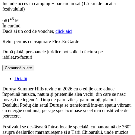
Include acces in camping + parcare in sat (1.5 km de locatia
festivalului)
46
681
lei
În curând
Dacă ai un cod de voucher,
click aici
Retur permis cu asigurare
Flex-EnGarde
După plată, persoanele juridice pot solicita factura pe
iabilet.ro/facturi
Comandă bilete
Doar o mică verificare
Detalii
Durușa Summer Hills revine în 2026 cu o ediție care aduce
împreună muzica, natura și prieteniile alea vechi, din care se nasc
povești de legendă. Timp de patru zile și patru nopți, platoul
Dealului Poduț din satul Durușa se transformă într-un spațiu vibrant,
cu energie continuă, peisaje spectaculoase și cel mai cinstit vibe de
petrecere.
Festivalul se desfășoară într-o locație specială, cu panoramă de 360°
asupra dealurilor maramureșene și a Țării Chioarului, unde muzica