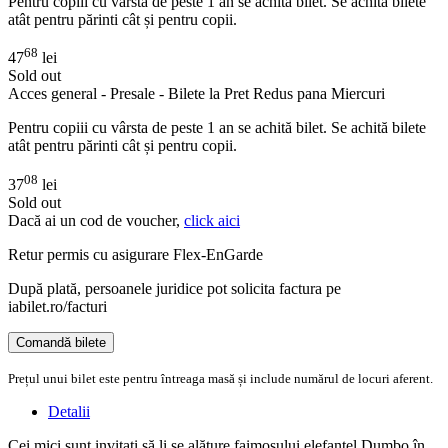
Pentru copiii cu vârsta de peste 1 an se achită bilet. Se achită bilete
atât pentru părinti cât și pentru copii.
68
47
lei
Sold out
Acces general - Presale - Bilete la Pret Redus pana Miercuri
Pentru copiii cu vârsta de peste 1 an se achită bilet. Se achită bilete
atât pentru părinti cât și pentru copii.
08
37
lei
Sold out
Dacă ai un cod de voucher,
click aici
Retur permis cu asigurare
Flex-EnGarde
După plată, persoanele juridice pot solicita factura pe
iabilet.ro/facturi
Comandă bilete
Doar o mică verificare
Prețul unui bilet este pentru întreaga masă și include numărul de locuri aferent.
Detalii
Cei mici sunt invitați să li se alăture faimosului elefanțel Dumbo în