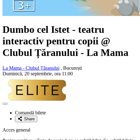
Dumbo cel Istet - teatru
interactiv pentru copii @
Clubul Țăranului - La Mama
La Mama - Clubul Țăranului
, București
Duminică, 20 septembrie, ora 11:00
Adaugă
la
Comandă bilete
favorite
Share
Acces general