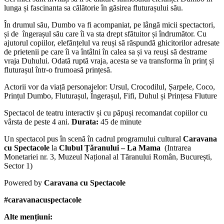
lunga și fascinanta sa călătorie în găsirea fluturașului său.
În drumul său, Dumbo va fi acompaniat, pe lângă micii spectactori,
și de îngerașul său care îi va sta drept sfătuitor și îndrumător. Cu
ajutorul copiilor, elefănțelul va reuși să răspundă ghicitorilor adresate
de prietenii pe care îi va întâlni în calea sa și va reuși să destrame
vraja Duhului. Odată ruptă vraja, acesta se va transforma în prinț și
fluturașul într-o frumoasă prințesă.
Actorii vor da viață personajelor: Ursul, Crocodilul, Șarpele, Coco,
Prințul Dumbo, Fluturașul, Îngerașul, Fifi, Duhul și Prințesa Fluture
Spectacol de teatru interactiv și cu păpuși recomandat copiilor cu
vârsta de peste 4 ani.
Durata:
45 de minute
Un spectacol pus în scenă în cadrul programului cultural
Caravana
cu Spectacole
la
Clubul Țăranului – La Mama
(
Intrarea
Monetariei nr. 3, Muzeul Național al Tăranului Român, București,
Sector 1)
Powered by
Caravana cu Spectacole
#caravanacuspectacole
Alte mențiuni: