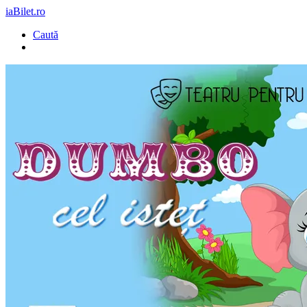
iaBilet.ro
Caută