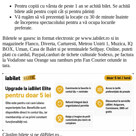
Pentru copiii cu vârsta de peste 1 an se achită bilet. Se achită
bilete atât pentru copii cât și pentru părinți
Vă rugăm să vă prezentați la locație cu 30 de minute înainte
de începerea spectacolului pentru a vă ocupa locurile
preferate.
Biletele se gasesc in format electronic pe www.iabilet.ro si in
magazinele Flanco, Diverta, Carturesti, Metrou Unirii 1, Muzica, IQ
BOX, Uman, Casa de Balet si pe terminalele Selfpay. Online, puteti
plati cu cardul, Paypal,carduri de tichete culturale Sodexo, pe factura
la Vodafone sau Orange sau ramburs prin Fan Courier oriunde in
tara.
Căutăm bilete și pe dăBilet.ro...