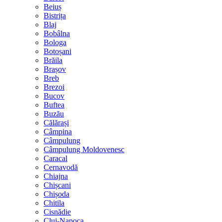
Beiuș
Bistrița
Blaj
Bobâlna
Bologa
Botoșani
Brăila
Brașov
Breb
Brezoi
Bucov
Buftea
Buzău
Călărași
Câmpina
Câmpulung
Câmpulung Moldovenesc
Caracal
Cernavodă
Chiajna
Chișcani
Chișoda
Chitila
Cisnădie
Cluj-Napoca