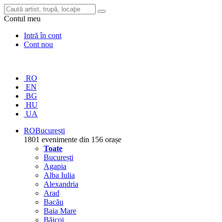
Contul meu
Intră în cont
Cont nou
RO
EN
BG
HU
UA
RO
București
1801 evenimente din 156 orașe
Toate
București
Agapia
Alba Iulia
Alexandria
Arad
Bacău
Baia Mare
Băicoi