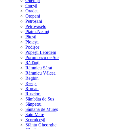
Oltenița
Onești
Oradea
Otopeni
Petroșani
Petrovaselo
Piatra-Neamț
Pitești
Ploiești
Podișor
Popești Leordeni
Porumbacu de Sus
Rădăuți
Râmnicu Sărat
Râmnicu Vâlcea
Reghin
Reșița
Roman
Rusciori
Sâmbăta de Sus
Sânpetru
Sântana de Mureș
Satu Mare
Scornicești
Sfântu Gheorghe