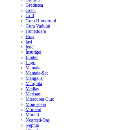
Grădiștea
Greci
Grid
Gura Humorului
Gura Vadului
Hunedoara
Huși
Iași
Ieud
Însurăței
Jupiter
Lugoj
Mamaia
Mamaia-Sat
Mangalia
Marghita
Mediaș
Merișani
Miercurea Ciuc
Mogoșoaia
Moroeni
Murani
Negrești-Oaș
Neptun