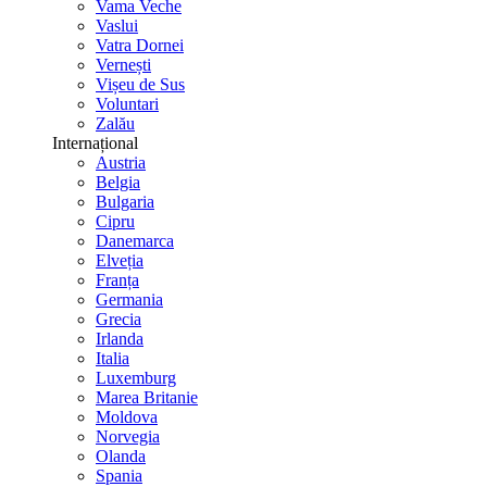
Vama Veche
Vaslui
Vatra Dornei
Vernești
Vișeu de Sus
Voluntari
Zalău
Internațional
Austria
Belgia
Bulgaria
Cipru
Danemarca
Elveția
Franța
Germania
Grecia
Irlanda
Italia
Luxemburg
Marea Britanie
Moldova
Norvegia
Olanda
Spania