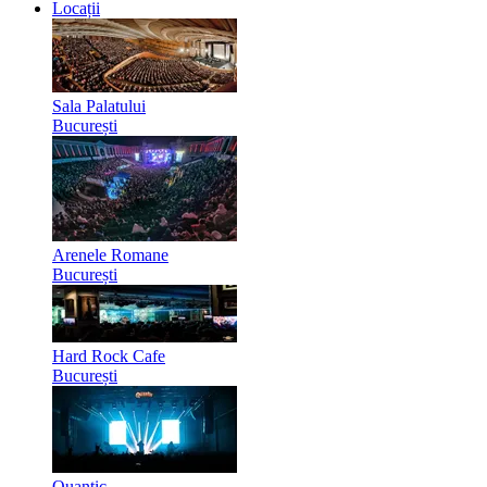
Locații
Sala Palatului
București
Arenele Romane
București
Hard Rock Cafe
București
Quantic