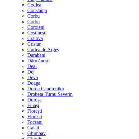
Codlea
Constanța
Corbu
Corbu
Coroieni
Costinești
Craiova
Cristur
Curtea de Argeș
Darabani
Dărmănești
Deal
Dej
Deva
Doaga
Dorna Candrenilor
Drobeta-Turnu Severin
Durușa
Filiași
Florești
Florești
Focșani
Galați
Ghimbav
Giurgiu