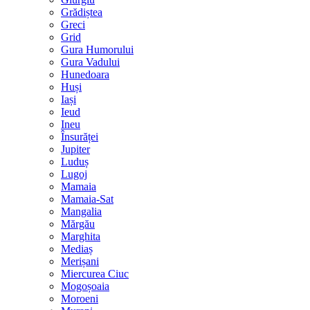
Grădiștea
Greci
Grid
Gura Humorului
Gura Vadului
Hunedoara
Huși
Iași
Ieud
Ineu
Însurăței
Jupiter
Luduș
Lugoj
Mamaia
Mamaia-Sat
Mangalia
Mărgău
Marghita
Mediaș
Merișani
Miercurea Ciuc
Mogoșoaia
Moroeni