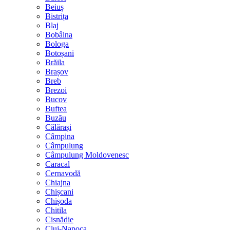
Beiuș
Bistrița
Blaj
Bobâlna
Bologa
Botoșani
Brăila
Brașov
Breb
Brezoi
Bucov
Buftea
Buzău
Călărași
Câmpina
Câmpulung
Câmpulung Moldovenesc
Caracal
Cernavodă
Chiajna
Chișcani
Chișoda
Chitila
Cisnădie
Cluj-Napoca