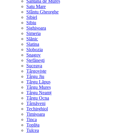
Sântana de Mureș
Satu Mare
Sfântu Gheorghe
Sibiel
Sibiu
Sighișoara
Simeria
Slănic
Slatina
Slobozia
Snagov
Ștefănești
Suceava
Târgoviște
Târgu Jiu
Târgu Lăpuș
Târgu Mureș
Târgu Neamț
Târgu Ocna
Târnăveni
Techirghiol
Timișoara
Tinca
Toplița
Tulcea