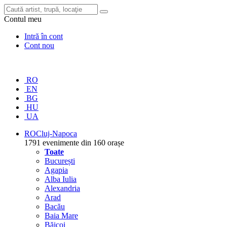
Contul meu
Intră în cont
Cont nou
RO
EN
BG
HU
UA
RO
Cluj-Napoca
1791 evenimente din 160 orașe
Toate
București
Agapia
Alba Iulia
Alexandria
Arad
Bacău
Baia Mare
Băicoi