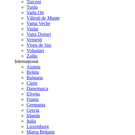
Turceni
Turda
Vadu Oii
Vălenii de Munte
Vama Veche
Vaslui
Vatra Dornei
Vernești
Vișeu de Sus
Voluntari
Zalău
Internațional
Austria
Belgia
Bulgaria
Cipru
Danemarca
Elveția
Franța
Germania
Grecia
Irlanda
Italia
Luxemburg
Marea Britanie