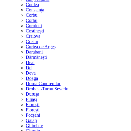
Codlea
Constanța
Corbu
Corbu
Coroieni
Costinești
Craiova
Cristur
Curtea de Argeș
Darabani
Dărmănești
Deal
Dej
Deva
Doaga
Dorna Candrenilor
Drobeta-Turnu Severin
Durușa
Filiași
Florești
Florești
Focșani
Galați
Ghimbav
Giurgiu