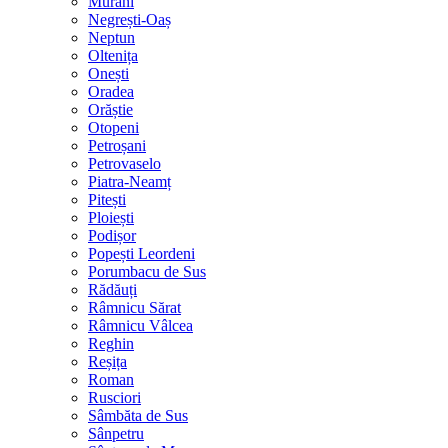
Murani
Negrești-Oaș
Neptun
Oltenița
Onești
Oradea
Orăștie
Otopeni
Petroșani
Petrovaselo
Piatra-Neamț
Pitești
Ploiești
Podișor
Popești Leordeni
Porumbacu de Sus
Rădăuți
Râmnicu Sărat
Râmnicu Vâlcea
Reghin
Reșița
Roman
Rusciori
Sâmbăta de Sus
Sânpetru