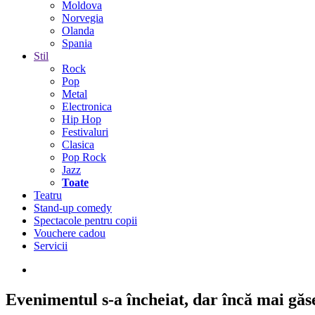
Moldova
Norvegia
Olanda
Spania
Stil
Rock
Pop
Metal
Electronica
Hip Hop
Festivaluri
Clasica
Pop Rock
Jazz
Toate
Teatru
Stand-up comedy
Spectacole pentru copii
Vouchere cadou
Servicii
Evenimentul s-a încheiat,
dar încă mai găseș