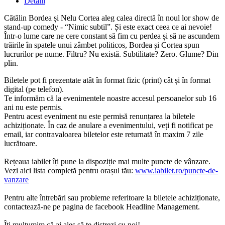
Detalii
Cătălin Bordea și Nelu Cortea aleg calea directă în noul lor show de
stand-up comedy - “Nimic subtil”. Și este exact ceea ce ai nevoie!
Într-o lume care ne cere constant să fim cu perdea și să ne ascundem
trăirile în spatele unui zâmbet politicos, Bordea și Cortea spun
lucrurilor pe nume. Filtru? Nu există. Subtilitate? Zero. Glume? Din
plin.
Biletele pot fi prezentate atât în format fizic (print) cât și în format
digital (pe telefon).
Te informăm că la evenimentele noastre accesul persoanelor sub 16
ani nu este permis.
Pentru acest eveniment nu este permisă renunțarea la biletele
achiziționate. În caz de anulare a evenimentului, veți fi notificat pe
email, iar contravaloarea biletelor este returnată în maxim 7 zile
lucrătoare.
Rețeaua iabilet îți pune la dispoziție mai multe puncte de vânzare.
Vezi aici lista completă pentru orașul tău:
www.iabilet.ro/puncte-de-
vanzare
Pentru alte întrebări sau probleme referitoare la biletele achiziționate,
contactează-ne pe pagina de facebook Headline Management.
Îți mulțumim că ai ales să te distrezi cu noi!