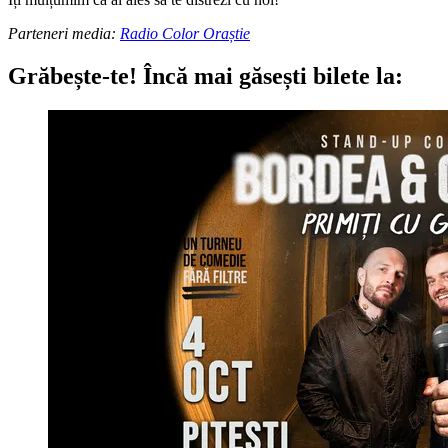
Parteneri media:
Radio Color Oraștie
Grăbește-te!
Încă mai găsești bilete la: