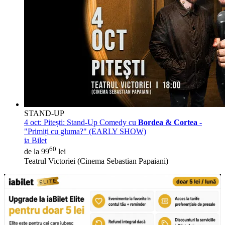
STAND-UP
4 oct:
Pitești: Stand-Up Comedy cu
Bordea & Cortea
-
"Primiți cu gluma?" (EARLY SHOW)
ia Bilet
60
de la 99
lei
Teatrul Victoriei (Cinema Sebastian Papaiani)