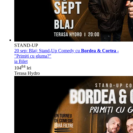
STAND-UP
20 sep:
Blaj: Stand-Up Comedy cu
Bordea & Cortea
-
"Primiți cu gluma?"
ia Bilet
84
104
lei
Terasa Hydro