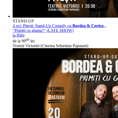
STAND-UP
4 oct:
Pitești: Stand-Up Comedy cu
Bordea & Cortea
-
"Primiți cu gluma?" (LATE SHOW)
ia Bilet
60
de la 99
lei
Teatrul Victoriei (Cinema Sebastian Papaiani)