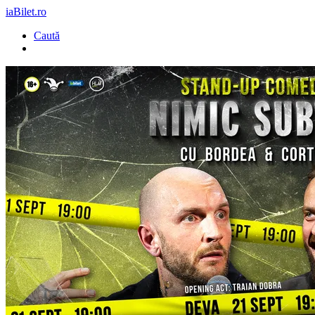
iaBilet.ro
Caută