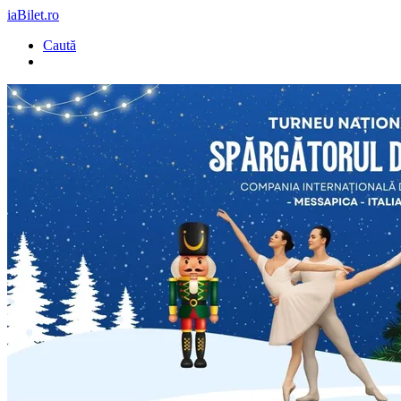
iaBilet.ro
Caută