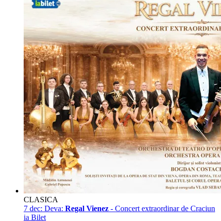
CLASICA
7 dec:
Deva:
Regal Vienez
- Concert extraordinar de Craciun
ia Bilet