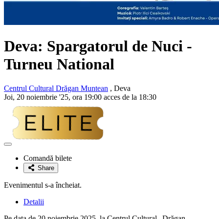
Deva: Spargatorul de Nuci -
Turneu National
Centrul Cultural Drăgan Muntean
, Deva
Joi, 20 noiembrie '25, ora 19:00 acces de la 18:30
Adaugă
la
Comandă bilete
favorite
Share
Evenimentul s-a încheiat.
Detalii
Pe data de 20 noiembrie 2025, la Centrul Cultural „Drăgan