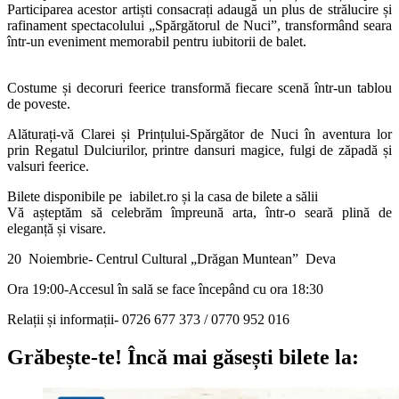
Participarea acestor artiști consacrați adaugă un plus de strălucire și
rafinament spectacolului „Spărgătorul de Nuci”, transformând seara
într-un eveniment memorabil pentru iubitorii de balet.
Costume și decoruri feerice transformă fiecare scenă într-un tablou
de poveste.
Alăturați-vă Clarei și Prințului-Spărgător de Nuci în aventura lor
prin Regatul Dulciurilor, printre dansuri magice, fulgi de zăpadă și
valsuri feerice.
Bilete disponibile pe iabilet.ro și la casa de bilete a sălii
Vă așteptăm să celebrăm împreună arta, într-o seară plină de
eleganță și visare.
20 Noiembrie- Centrul Cultural „Drăgan Muntean” Deva
Ora 19:00-Accesul în sală se face începând cu ora 18:30
Relații și informații- 0726 677 373 / 0770 952 016
Grăbește-te!
Încă mai găsești bilete la: