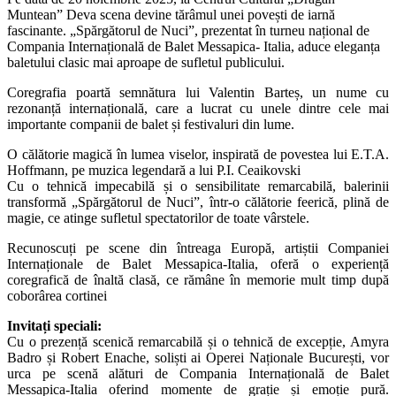
Muntean” Deva scena devine tărâmul unei povești de iarnă
fascinante. „Spărgătorul de Nuci”, prezentat în turneu național de
Compania Internațională de Balet Messapica- Italia, aduce eleganța
baletului clasic mai aproape de sufletul publicului.
Coregrafia poartă semnătura lui Valentin Barteș, un nume cu
rezonanță internațională, care a lucrat cu unele dintre cele mai
importante companii de balet și festivaluri din lume.
O călătorie magică în lumea viselor, inspirată de povestea lui E.T.A.
Hoffmann, pe muzica legendară a lui P.I. Ceaikovski
Cu o tehnică impecabilă și o sensibilitate remarcabilă, balerinii
transformă „Spărgătorul de Nuci”, într-o călătorie feerică, plină de
magie, ce atinge sufletul spectatorilor de toate vârstele.
Recunoscuți pe scene din întreaga Europă, artiștii Companiei
Internaționale de Balet Messapica-Italia, oferă o experiență
coregrafică de înaltă clasă, ce rămâne în memorie mult timp după
coborârea cortinei
Invitați speciali:
Cu o prezență scenică remarcabilă și o tehnică de excepție, Amyra
Badro și Robert Enache, soliști ai Operei Naționale București, vor
urca pe scenă alături de Compania Internațională de Balet
Messapica-Italia oferind momente de grație și emoție pură.