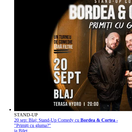
STAND-UP
20 sep:
Blaj: Stand-Up Comedy cu
Bordea & Cortea
-
"Primiți cu gluma?"
ia Bilet