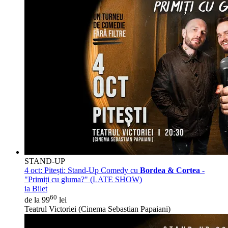
STAND-UP
4 oct:
Pitești: Stand-Up Comedy cu
Bordea & Cortea
-
"Primiți cu gluma?" (LATE SHOW)
ia Bilet
60
de la 99
lei
Teatrul Victoriei (Cinema Sebastian Papaiani)