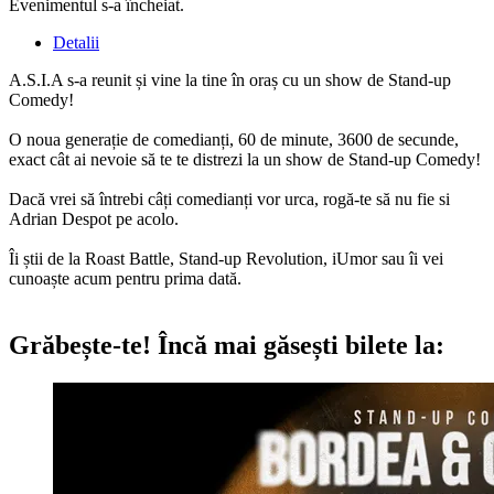
Evenimentul s-a încheiat.
Detalii
A.S.I.A s-a reunit și vine la tine în oraș cu un show de Stand-up
Comedy!
O noua generație de comedianți, 60 de minute, 3600 de secunde,
exact cât ai nevoie să te te distrezi la un show de Stand-up Comedy!
Dacă vrei să întrebi câți comedianți vor urca, rogă-te să nu fie si
Adrian Despot pe acolo.
Îi știi de la Roast Battle, Stand-up Revolution, iUmor sau îi vei
cunoaște acum pentru prima dată.
Grăbește-te!
Încă mai găsești bilete la: