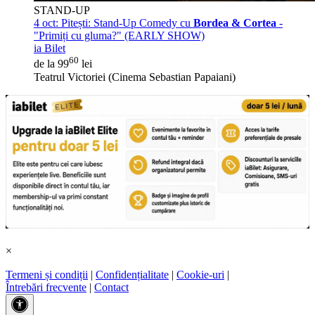
STAND-UP
4 oct:
Pitești: Stand-Up Comedy cu
Bordea & Cortea
-
"Primiți cu gluma?" (EARLY SHOW)
ia Bilet
60
de la 99
lei
Teatrul Victoriei (Cinema Sebastian Papaiani)
×
Termeni și condiții
|
Confidențialitate
|
Cookie-uri
|
Întrebări frecvente
|
Contact