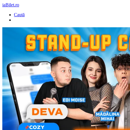
iaBilet.ro
Caută