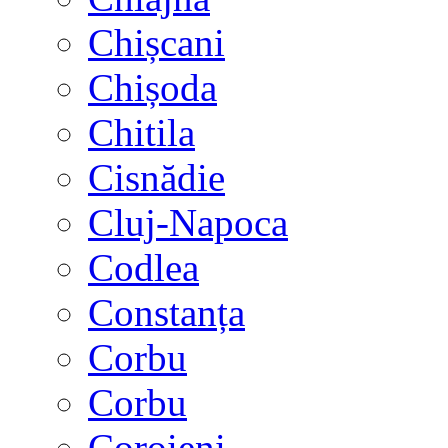
Chișcani
Chișoda
Chitila
Cisnădie
Cluj-Napoca
Codlea
Constanța
Corbu
Corbu
Coroieni