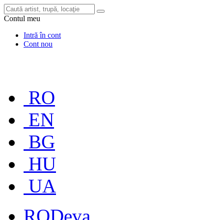
Contul meu
Intră în cont
Cont nou
RO
EN
BG
HU
UA
RO
Deva