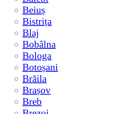
Beiuș
Bistrița
Blaj
Bobâlna
Bologa
Botoșani
Brăila
Brașov
Breb
Brezoi