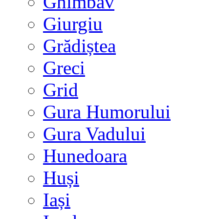
Ghimbav
Giurgiu
Grădiștea
Greci
Grid
Gura Humorului
Gura Vadului
Hunedoara
Huși
Iași