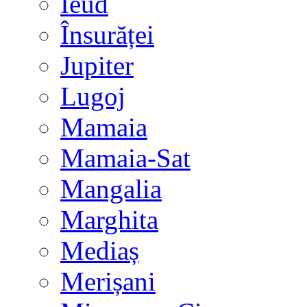
Ieud
Însurăței
Jupiter
Lugoj
Mamaia
Mamaia-Sat
Mangalia
Marghita
Mediaș
Merișani