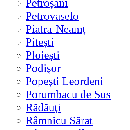
Petroșani
Petrovaselo
Piatra-Neamț
Pitești
Ploiești
Podișor
Popești Leordeni
Porumbacu de Sus
Rădăuți
Râmnicu Sărat