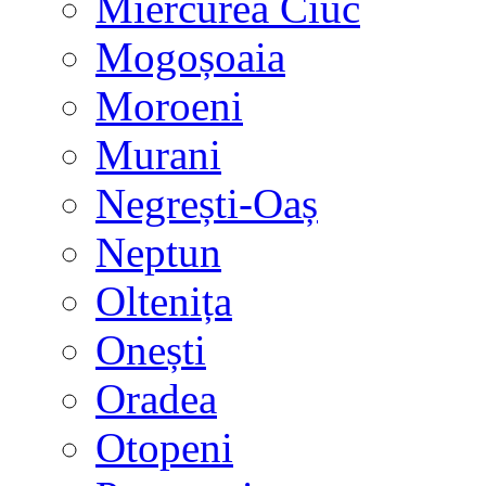
Miercurea Ciuc
Mogoșoaia
Moroeni
Murani
Negrești-Oaș
Neptun
Oltenița
Onești
Oradea
Otopeni