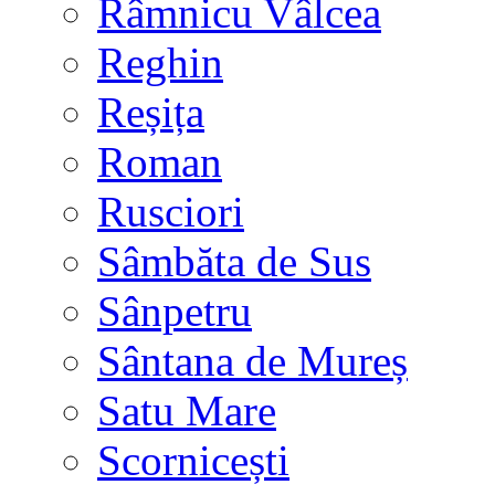
Râmnicu Vâlcea
Reghin
Reșița
Roman
Rusciori
Sâmbăta de Sus
Sânpetru
Sântana de Mureș
Satu Mare
Scornicești