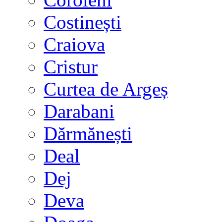
Costinești
Craiova
Cristur
Curtea de Argeș
Darabani
Dărmănești
Deal
Dej
Deva