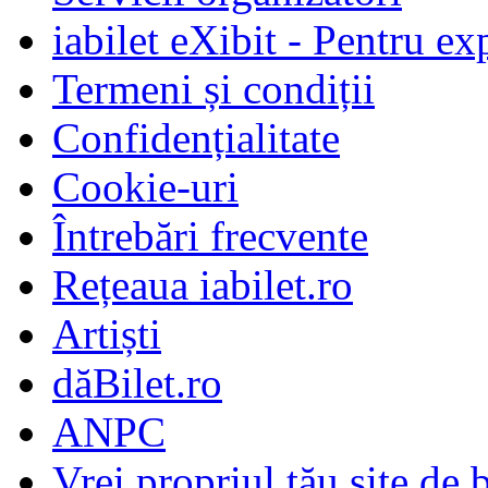
iabilet eXibit - Pentru ex
Termeni și condiții
Confidențialitate
Cookie-uri
Întrebări frecvente
Rețeaua iabilet.ro
Artiști
dăBilet.ro
ANPC
Vrei propriul tău site de b