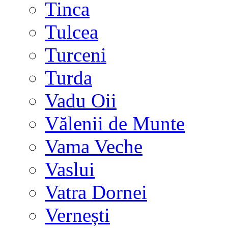
Tinca
Tulcea
Turceni
Turda
Vadu Oii
Vălenii de Munte
Vama Veche
Vaslui
Vatra Dornei
Vernești