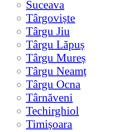
Suceava
Târgoviște
Târgu Jiu
Târgu Lăpuș
Târgu Mureș
Târgu Neamț
Târgu Ocna
Târnăveni
Techirghiol
Timișoara