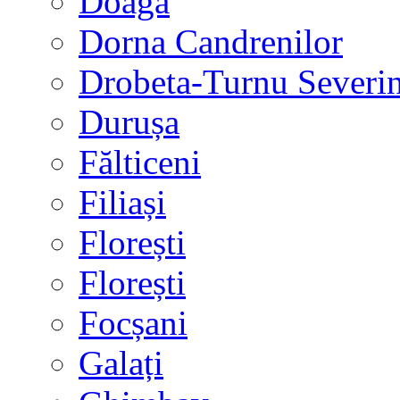
Doaga
Dorna Candrenilor
Drobeta-Turnu Severi
Durușa
Fălticeni
Filiași
Florești
Florești
Focșani
Galați