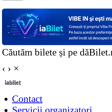
Doar o mică verificare
Căutăm bilete și pe dăBilet.r
‹
›
×
Contact
Servicii organizatori