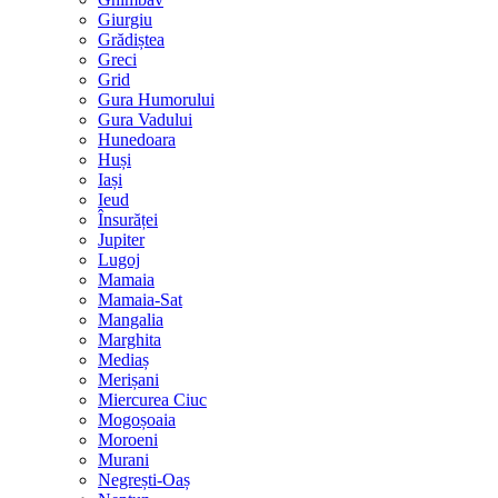
Giurgiu
Grădiștea
Greci
Grid
Gura Humorului
Gura Vadului
Hunedoara
Huși
Iași
Ieud
Însurăței
Jupiter
Lugoj
Mamaia
Mamaia-Sat
Mangalia
Marghita
Mediaș
Merișani
Miercurea Ciuc
Mogoșoaia
Moroeni
Murani
Negrești-Oaș