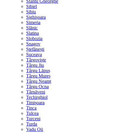
Sfântu Gheorghe
Sibiel
Sibiu
Sighișoara
Simeria
Slănic
Slatina
Slobozia
Snagov
Ștefănești
Suceava
Târgoviște
Târgu Jiu
Târgu Lăpuș
Târgu Mureș
Târgu Neamț
Târgu Ocna
Târnăveni
Techirghiol
Timișoara
Tinca
Tulcea
Turceni
Turda
Vadu Oii