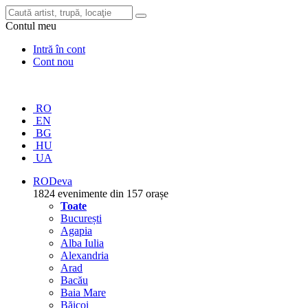
Contul meu
Intră în cont
Cont nou
RO
EN
BG
HU
UA
RO
Deva
1824 evenimente din 157 orașe
Toate
București
Agapia
Alba Iulia
Alexandria
Arad
Bacău
Baia Mare
Băicoi