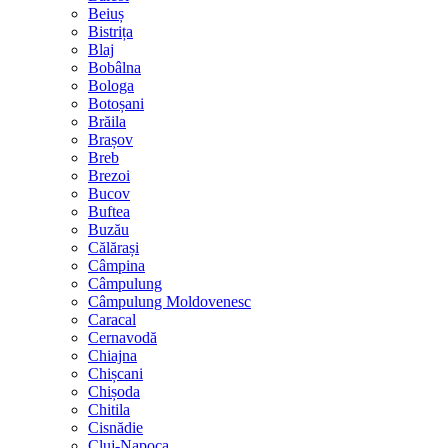
Beiuș
Bistrița
Blaj
Bobâlna
Bologa
Botoșani
Brăila
Brașov
Breb
Brezoi
Bucov
Buftea
Buzău
Călărași
Câmpina
Câmpulung
Câmpulung Moldovenesc
Caracal
Cernavodă
Chiajna
Chișcani
Chișoda
Chitila
Cisnădie
Cluj-Napoca