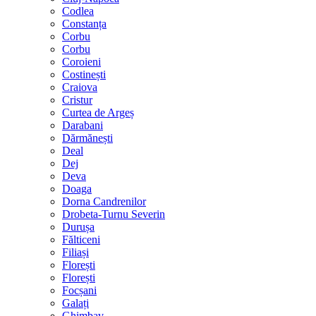
Codlea
Constanța
Corbu
Corbu
Coroieni
Costinești
Craiova
Cristur
Curtea de Argeș
Darabani
Dărmănești
Deal
Dej
Deva
Doaga
Dorna Candrenilor
Drobeta-Turnu Severin
Durușa
Fălticeni
Filiași
Florești
Florești
Focșani
Galați
Ghimbav