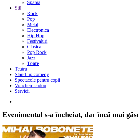
Spania
Stil
Rock
Pop
Metal
Electronica
Hip Hop
Festivaluri
Clasica
Pop Rock
Jazz
Toate
Teatru
Stand-up comedy
Spectacole pentru copii
Vouchere cadou
Servicii
Evenimentul s-a încheiat,
dar încă mai găseș