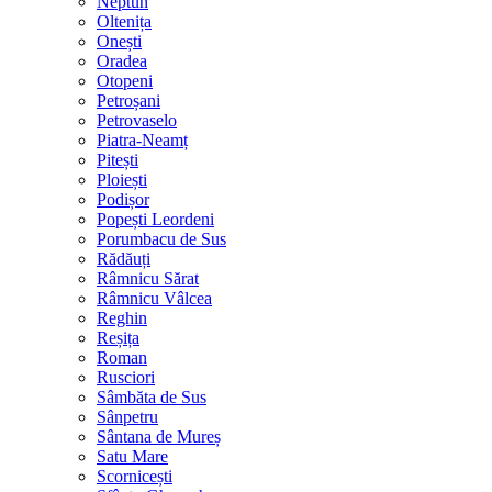
Neptun
Oltenița
Onești
Oradea
Otopeni
Petroșani
Petrovaselo
Piatra-Neamț
Pitești
Ploiești
Podișor
Popești Leordeni
Porumbacu de Sus
Rădăuți
Râmnicu Sărat
Râmnicu Vâlcea
Reghin
Reșița
Roman
Rusciori
Sâmbăta de Sus
Sânpetru
Sântana de Mureș
Satu Mare
Scornicești