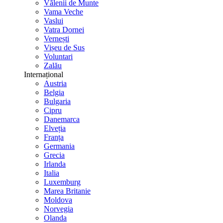
Vălenii de Munte
Vama Veche
Vaslui
Vatra Dornei
Vernești
Vișeu de Sus
Voluntari
Zalău
Internațional
Austria
Belgia
Bulgaria
Cipru
Danemarca
Elveția
Franța
Germania
Grecia
Irlanda
Italia
Luxemburg
Marea Britanie
Moldova
Norvegia
Olanda