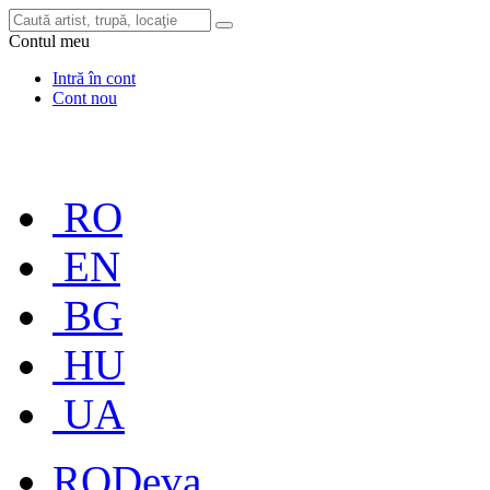
Contul meu
Intră în cont
Cont nou
RO
EN
BG
HU
UA
RO
Deva