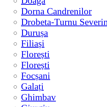
Doaga
Dorna Candrenilor
Drobeta-Turnu Severi
Durușa
Filiași
Florești
Florești
Focșani
Galați
Ghimbav