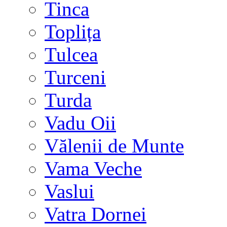
Tinca
Toplița
Tulcea
Turceni
Turda
Vadu Oii
Vălenii de Munte
Vama Veche
Vaslui
Vatra Dornei