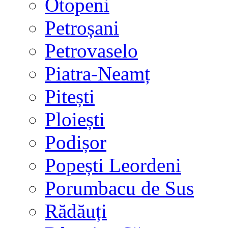
Otopeni
Petroșani
Petrovaselo
Piatra-Neamț
Pitești
Ploiești
Podișor
Popești Leordeni
Porumbacu de Sus
Rădăuți