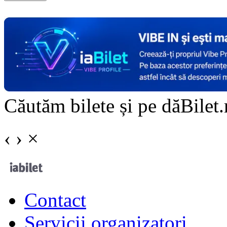
Doar o mică verificare
Căutăm bilete și pe dăBilet.r
‹
›
×
Contact
Servicii organizatori