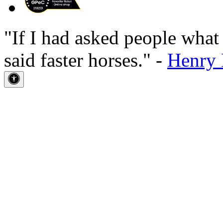
"If I had asked people wha
said faster horses." -
Henry 