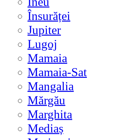
Ineu
Însurăței
Jupiter
Lugoj
Mamaia
Mamaia-Sat
Mangalia
Mărgău
Marghita
Mediaș