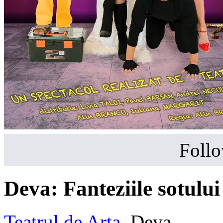
Follo
Deva: Fanteziile sotulu
Teatrul de Arta
,
Deva