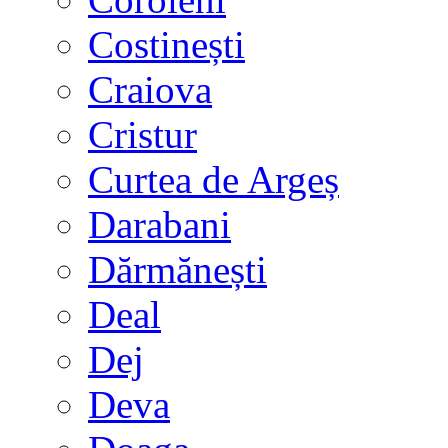
Costinești
Craiova
Cristur
Curtea de Argeș
Darabani
Dărmănești
Deal
Dej
Deva