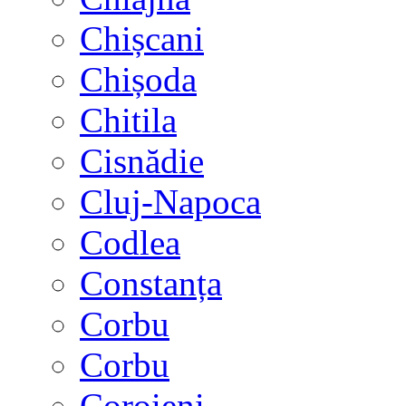
Chișcani
Chișoda
Chitila
Cisnădie
Cluj-Napoca
Codlea
Constanța
Corbu
Corbu
Coroieni