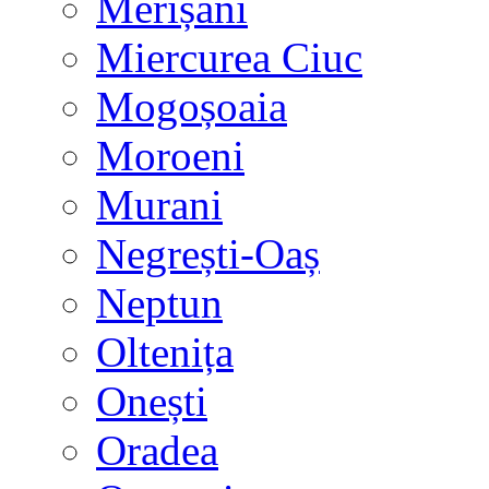
Merișani
Miercurea Ciuc
Mogoșoaia
Moroeni
Murani
Negrești-Oaș
Neptun
Oltenița
Onești
Oradea