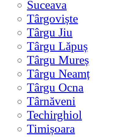
Suceava
Târgoviște
Târgu Jiu
Târgu Lăpuș
Târgu Mureș
Târgu Neamț
Târgu Ocna
Târnăveni
Techirghiol
Timișoara