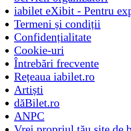
iabilet eXibit - Pentru ex
Termeni și condiții
Confidențialitate
Cookie-uri
Întrebări frecvente
Rețeaua iabilet.ro
Artiști
dăBilet.ro
ANPC
Vrei propriul tău site de b