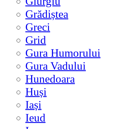
Giurgiu
Grădiștea
Greci
Grid
Gura Humorului
Gura Vadului
Hunedoara
Huși
Iași
Ieud