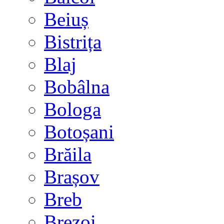
Beiuș
Bistrița
Blaj
Bobâlna
Bologa
Botoșani
Brăila
Brașov
Breb
Brezoi