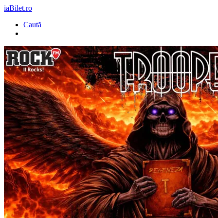
iaBilet.ro
Caută