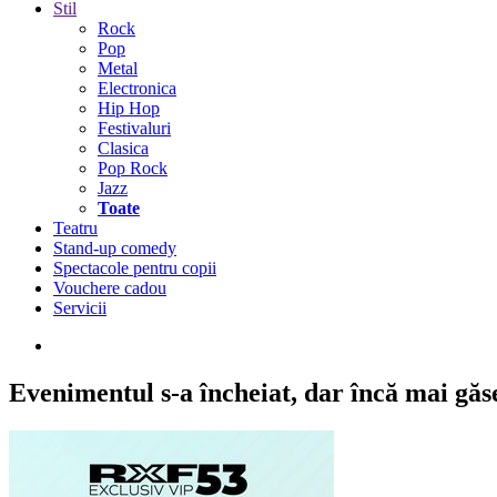
Stil
Rock
Pop
Metal
Electronica
Hip Hop
Festivaluri
Clasica
Pop Rock
Jazz
Toate
Teatru
Stand-up comedy
Spectacole pentru copii
Vouchere cadou
Servicii
Evenimentul s-a încheiat,
dar încă mai găseș