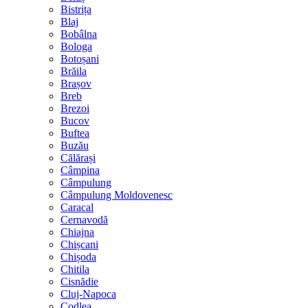
Bistrița
Blaj
Bobâlna
Bologa
Botoșani
Brăila
Brașov
Breb
Brezoi
Bucov
Buftea
Buzău
Călărași
Câmpina
Câmpulung
Câmpulung Moldovenesc
Caracal
Cernavodă
Chiajna
Chișcani
Chișoda
Chitila
Cisnădie
Cluj-Napoca
Codlea