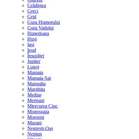
Grădiștea
Greci
Grid
Gura Humorului
Gura Vadului
Hunedoara
Huși
Iași
Ieud
Însurăței
Jupiter
Lugoj
Mamaia
Mamaia-Sat
Mangalia
Marghita
Mediaș
Merișani
Miercurea Ciuc
Mogoșoaia
Moroeni
Murani
Negrești-Oaș
Neptun