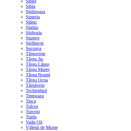
Sibiel
Sibiu
Sighișoara
Simeria
Slănic
Slatina
Slobozia
Snagov
Ștefănești
Suceava
Târgoviște
Târgu Jiu
Târgu Lăpuș
Târgu Mureș
Târgu Neamț
Târgu Ocna
Târnăveni
Techirghiol
Timișoara
Tinca
Tulcea
Turceni
Turda
Vadu Oii
Vălenii de Munte