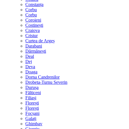
Constanța
Corbu
Corbu
Coroieni
Costinești
Craiova
Cristur
Curtea de Argeș
Darabani
Dărmănești
Deal
Dej
Deva
Doaga
Dorna Candrenilor
Drobeta-Turnu Severin
Durușa
Fălticeni
Filiași
Florești
Florești
Focșani
Galați
Ghimbav
Giurgiu