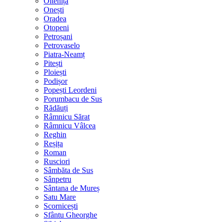
Oltenița
Onești
Oradea
Otopeni
Petroșani
Petrovaselo
Piatra-Neamț
Pitești
Ploiești
Podișor
Popești Leordeni
Porumbacu de Sus
Rădăuți
Râmnicu Sărat
Râmnicu Vâlcea
Reghin
Reșița
Roman
Rusciori
Sâmbăta de Sus
Sânpetru
Sântana de Mureș
Satu Mare
Scornicești
Sfântu Gheorghe