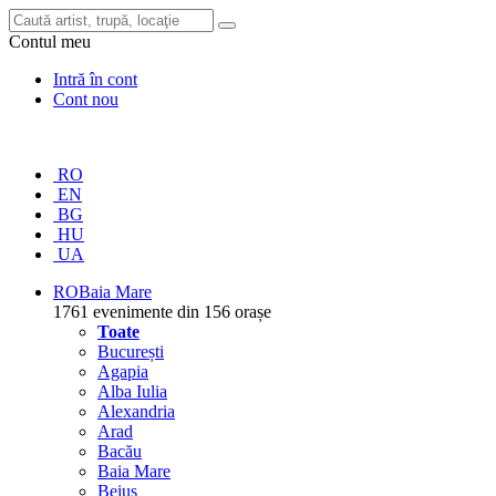
Contul meu
Intră în cont
Cont nou
RO
EN
BG
HU
UA
RO
Baia Mare
1761 evenimente din 156 orașe
Toate
București
Agapia
Alba Iulia
Alexandria
Arad
Bacău
Baia Mare
Beiuș