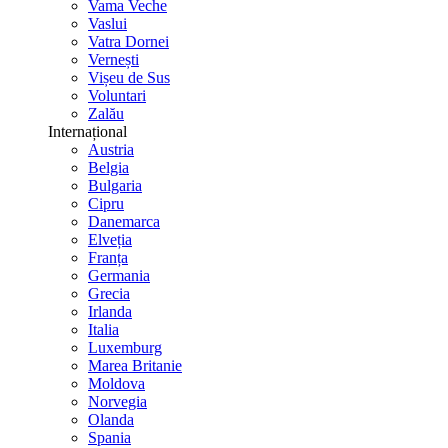
Vama Veche
Vaslui
Vatra Dornei
Vernești
Vișeu de Sus
Voluntari
Zalău
Internațional
Austria
Belgia
Bulgaria
Cipru
Danemarca
Elveția
Franța
Germania
Grecia
Irlanda
Italia
Luxemburg
Marea Britanie
Moldova
Norvegia
Olanda
Spania