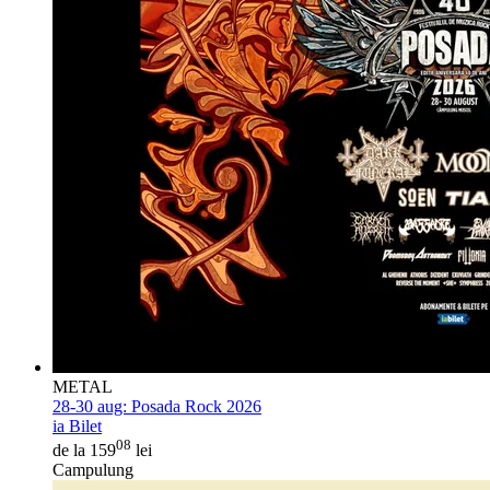
METAL
28-30 aug:
Posada Rock 2026
ia Bilet
08
de la 159
lei
Campulung