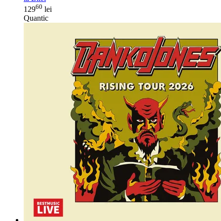
60
129
lei
Quantic