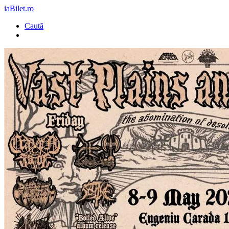
iaBilet.ro
Caută