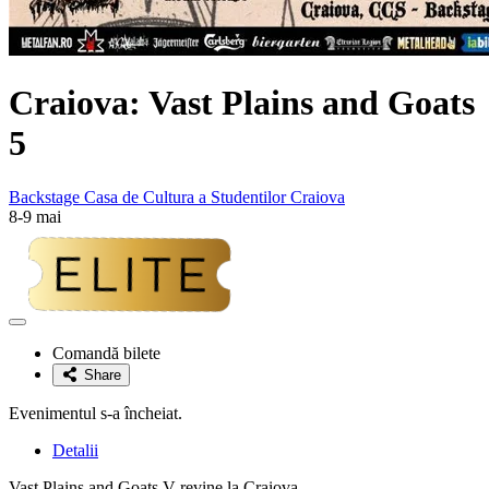
Craiova: Vast Plains and Goats
5
Backstage Casa de Cultura a Studentilor Craiova
8-9 mai
Adaugă
la
Comandă bilete
favorite
Share
Evenimentul s-a încheiat.
Detalii
Vast Plains and Goats V revine la Craiova.