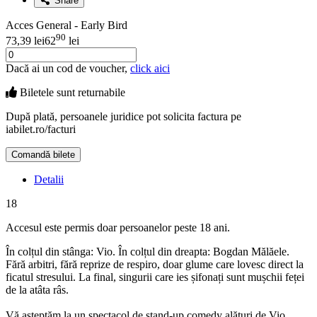
Share
Acces General - Early Bird
90
73,39 lei
62
lei
Dacă ai un cod de voucher,
click aici
Biletele sunt
returnabile
După plată, persoanele juridice pot solicita factura pe
iabilet.ro/facturi
Comandă bilete
Doar o mică verificare
Detalii
18
Accesul este permis doar persoanelor peste 18 ani.
În colțul din stânga: Vio. În colțul din dreapta: Bogdan Mălăele.
Fără arbitri, fără reprize de respiro, doar glume care lovesc direct la
ficatul stresului. La final, singurii care ies șifonați sunt mușchii feței
de la atâta râs.
Vă așteptăm la un spectacol de stand-up comedy alături de Vio