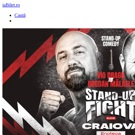
iaBilet.ro
Caută