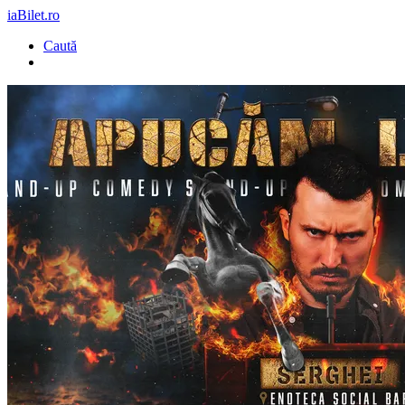
iaBilet.ro
Caută