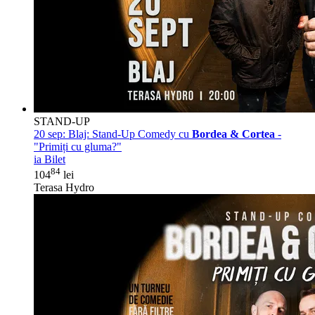
STAND-UP
20 sep:
Blaj: Stand-Up Comedy cu
Bordea & Cortea
-
"Primiți cu gluma?"
ia Bilet
84
104
lei
Terasa Hydro