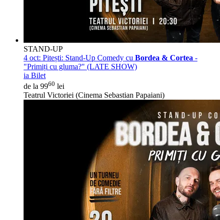
STAND-UP
4 oct:
Pitești: Stand-Up Comedy cu
Bordea & Cortea
-
"Primiți cu gluma?" (LATE SHOW)
ia Bilet
60
de la 99
lei
Teatrul Victoriei (Cinema Sebastian Papaiani)