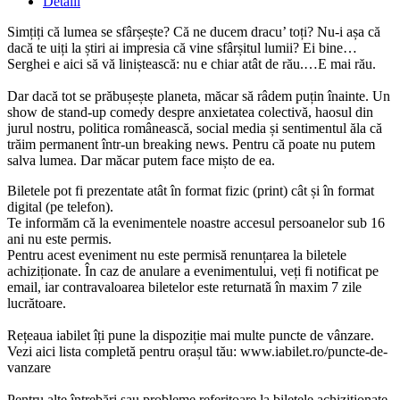
Detalii
Simțiți că lumea se sfârșește? Că ne ducem dracu’ toți? Nu-i așa că
dacă te uiți la știri ai impresia că vine sfârșitul lumii? Ei bine…
Serghei e aici să vă liniștească: nu e chiar atât de rău.…E mai rău.
Dar dacă tot se prăbușește planeta, măcar să râdem puțin înainte. Un
show de stand-up comedy despre anxietatea colectivă, haosul din
jurul nostru, politica românească, social media și sentimentul ăla că
trăim permanent într-un breaking news. Pentru că poate nu putem
salva lumea. Dar măcar putem face mișto de ea.
Biletele pot fi prezentate atât în format fizic (print) cât și în format
digital (pe telefon).
Te informăm că la evenimentele noastre accesul persoanelor sub 16
ani nu este permis.
Pentru acest eveniment nu este permisă renunțarea la biletele
achiziționate. În caz de anulare a evenimentului, veți fi notificat pe
email, iar contravaloarea biletelor este returnată în maxim 7 zile
lucrătoare.
Rețeaua iabilet îți pune la dispoziție mai multe puncte de vânzare.
Vezi aici lista completă pentru orașul tău: www.iabilet.ro/puncte-de-
vanzare
Pentru alte întrebări sau probleme referitoare la biletele achiziționate,