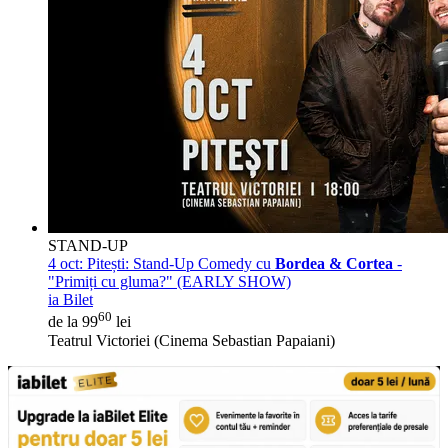
STAND-UP
4 oct:
Pitești: Stand-Up Comedy cu
Bordea & Cortea
-
"Primiți cu gluma?" (EARLY SHOW)
ia Bilet
60
de la 99
lei
Teatrul Victoriei (Cinema Sebastian Papaiani)