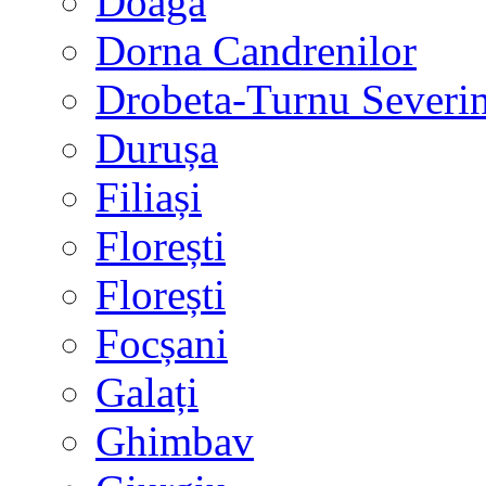
Doaga
Dorna Candrenilor
Drobeta-Turnu Severi
Durușa
Filiași
Florești
Florești
Focșani
Galați
Ghimbav