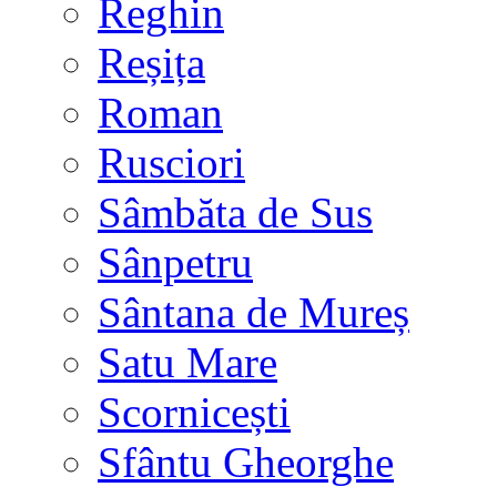
Reghin
Reșița
Roman
Rusciori
Sâmbăta de Sus
Sânpetru
Sântana de Mureș
Satu Mare
Scornicești
Sfântu Gheorghe