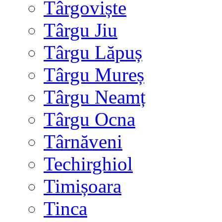
Târgoviște
Târgu Jiu
Târgu Lăpuș
Târgu Mureș
Târgu Neamț
Târgu Ocna
Târnăveni
Techirghiol
Timișoara
Tinca