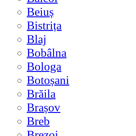
Beiuș
Bistrița
Blaj
Bobâlna
Bologa
Botoșani
Brăila
Brașov
Breb
Brezoi