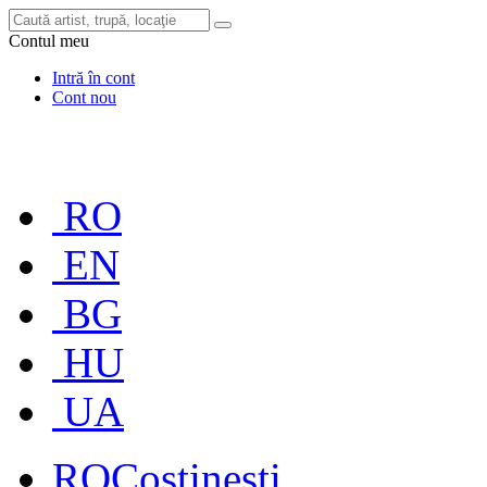
Contul meu
Intră în cont
Cont nou
RO
EN
BG
HU
UA
RO
Costinești