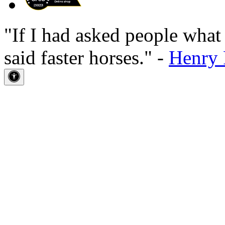
"If I had asked people wha
said faster horses." -
Henry 