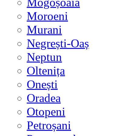
Mogoșoaia
Moroeni
Murani
Negrești-Oaș
Neptun
Oltenița
Onești
Oradea
Otopeni
Petroșani