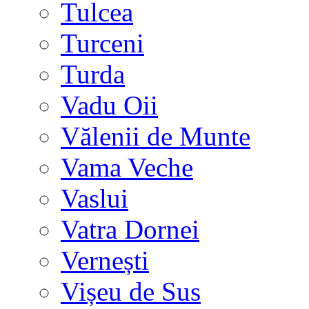
Tulcea
Turceni
Turda
Vadu Oii
Vălenii de Munte
Vama Veche
Vaslui
Vatra Dornei
Vernești
Vișeu de Sus