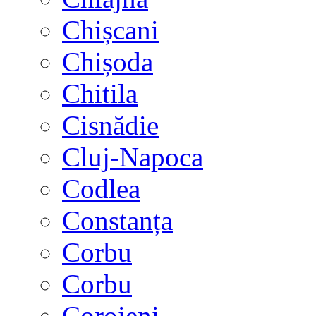
Chișcani
Chișoda
Chitila
Cisnădie
Cluj-Napoca
Codlea
Constanța
Corbu
Corbu
Coroieni