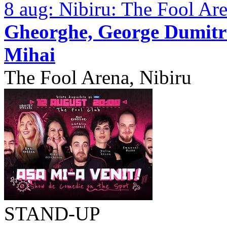
8 aug:
Nibiru: The Fool Ar
Gheorghe, George Dumitr
Mihai
The Fool Arena, Nibiru
STAND-UP