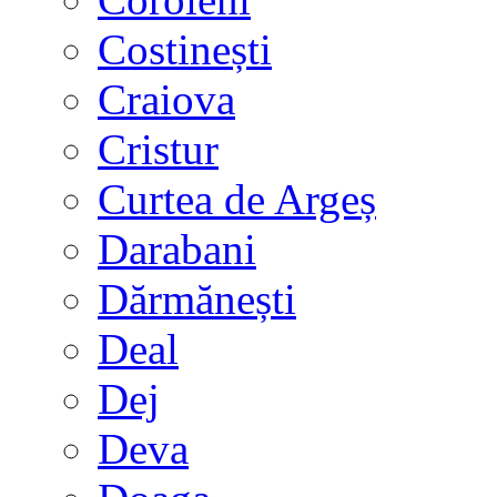
Costinești
Craiova
Cristur
Curtea de Argeș
Darabani
Dărmănești
Deal
Dej
Deva