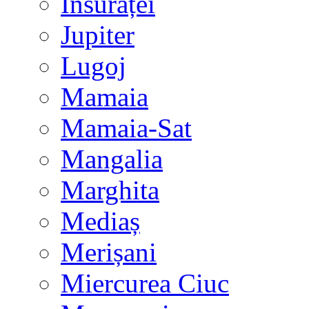
Însurăței
Jupiter
Lugoj
Mamaia
Mamaia-Sat
Mangalia
Marghita
Mediaș
Merișani
Miercurea Ciuc