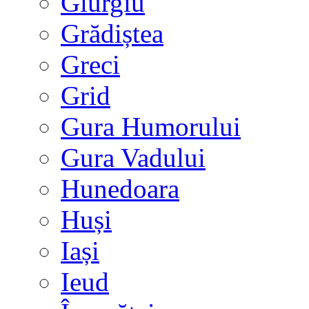
Giurgiu
Grădiștea
Greci
Grid
Gura Humorului
Gura Vadului
Hunedoara
Huși
Iași
Ieud