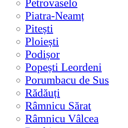
Petrovaselo
Piatra-Neamț
Pitești
Ploiești
Podișor
Popești Leordeni
Porumbacu de Sus
Rădăuți
Râmnicu Sărat
Râmnicu Vâlcea