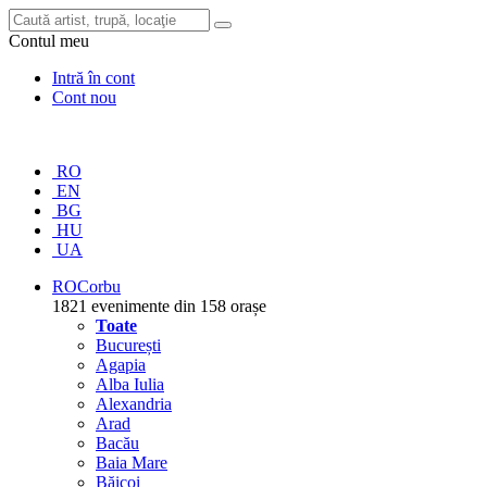
Contul meu
Intră în cont
Cont nou
RO
EN
BG
HU
UA
RO
Corbu
1821 evenimente din 158 orașe
Toate
București
Agapia
Alba Iulia
Alexandria
Arad
Bacău
Baia Mare
Băicoi