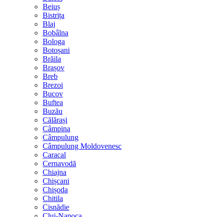
Beiuș
Bistrița
Blaj
Bobâlna
Bologa
Botoșani
Brăila
Brașov
Breb
Brezoi
Bucov
Buftea
Buzău
Călărași
Câmpina
Câmpulung
Câmpulung Moldovenesc
Caracal
Cernavodă
Chiajna
Chișcani
Chișoda
Chitila
Cisnădie
Cluj-Napoca