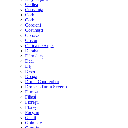
Codlea
Constanța
Corbu
Corbu
Coroieni
Costinești
Craiova
Cristur
Curtea de Argeș
Darabani
Dărmănești
Deal
Dej
Deva
Doaga
Dorna Candrenilor
Drobeta-Turnu Severin
Durușa
Filiași
Florești
Florești
Focșani
Galați
Ghimbav
Giurgiu