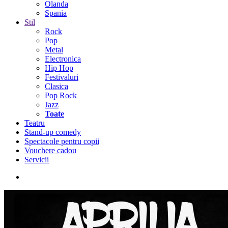
Olanda
Spania
Stil
Rock
Pop
Metal
Electronica
Hip Hop
Festivaluri
Clasica
Pop Rock
Jazz
Toate
Teatru
Stand-up comedy
Spectacole pentru copii
Vouchere cadou
Servicii