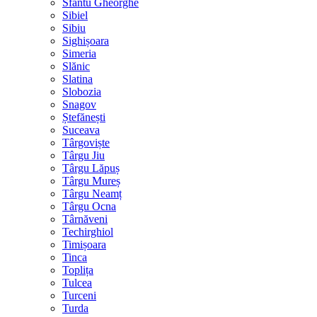
Sfântu Gheorghe
Sibiel
Sibiu
Sighișoara
Simeria
Slănic
Slatina
Slobozia
Snagov
Ștefănești
Suceava
Târgoviște
Târgu Jiu
Târgu Lăpuș
Târgu Mureș
Târgu Neamț
Târgu Ocna
Târnăveni
Techirghiol
Timișoara
Tinca
Toplița
Tulcea
Turceni
Turda