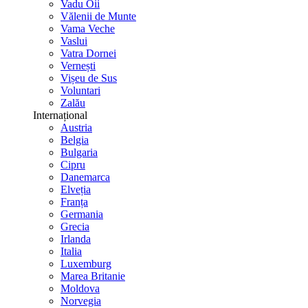
Vadu Oii
Vălenii de Munte
Vama Veche
Vaslui
Vatra Dornei
Vernești
Vișeu de Sus
Voluntari
Zalău
Internațional
Austria
Belgia
Bulgaria
Cipru
Danemarca
Elveția
Franța
Germania
Grecia
Irlanda
Italia
Luxemburg
Marea Britanie
Moldova
Norvegia