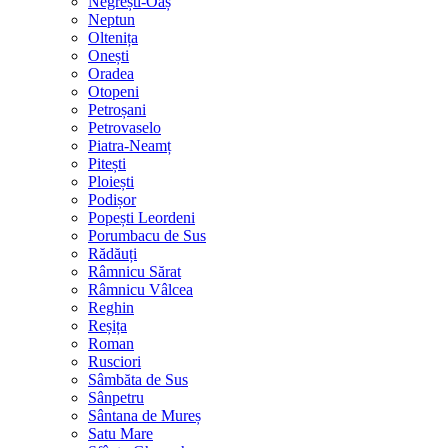
Negrești-Oaș
Neptun
Oltenița
Onești
Oradea
Otopeni
Petroșani
Petrovaselo
Piatra-Neamț
Pitești
Ploiești
Podișor
Popești Leordeni
Porumbacu de Sus
Rădăuți
Râmnicu Sărat
Râmnicu Vâlcea
Reghin
Reșița
Roman
Rusciori
Sâmbăta de Sus
Sânpetru
Sântana de Mureș
Satu Mare