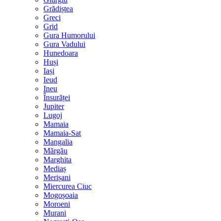
Grădiștea
Greci
Grid
Gura Humorului
Gura Vadului
Hunedoara
Huși
Iași
Ieud
Ineu
Însurăței
Jupiter
Lugoj
Mamaia
Mamaia-Sat
Mangalia
Mărgău
Marghita
Mediaș
Merișani
Miercurea Ciuc
Mogoșoaia
Moroeni
Murani