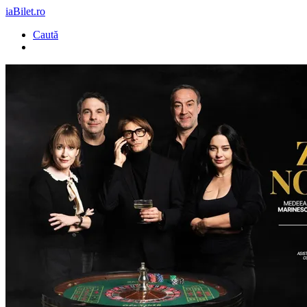
iaBilet.ro
Caută