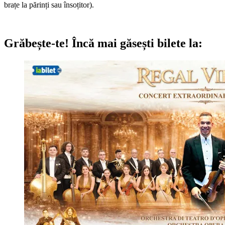
brațe la părinți sau însoțitor).
Grăbește-te!
Încă mai găsești bilete la: