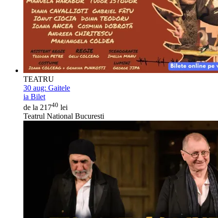
TEATRU
30 aug:
Gaitele
ia Bilet
40
de la 217
lei
Teatrul National Bucuresti