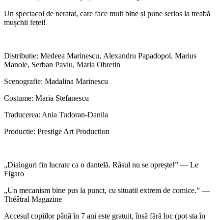
Un spectacol de neratat, care face mult bine și pune serios la treabă
mușchii feței!
Distributie: Medeea Marinescu, Alexandru Papadopol, Marius
Manole, Serban Pavlu, Maria Obretin
Scenografie: Madalina Marinescu
Costume: Maria Stefanescu
Traducerea: Ania Tudoran-Danila
Productie: Prestige Art Production
„Dialoguri fin lucrate ca o dantelă. Râsul nu se oprește!” — Le
Figaro
„Un mecanism bine pus la punct, cu situatii extrem de comice.” —
Théâtral Magazine
Accesul copiilor până în 7 ani este gratuit, însă fără loc (pot sta în