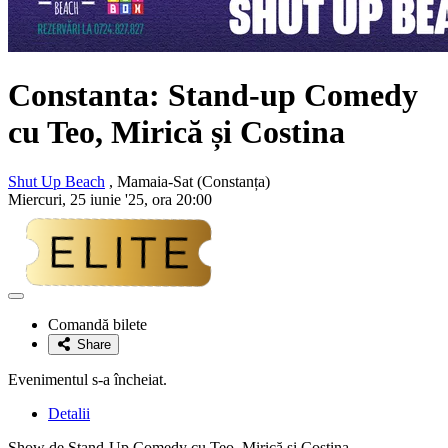
Constanta: Stand-up Comedy
cu
Teo, Mirică și Costina
Shut Up Beach
, Mamaia-Sat (Constanța)
Miercuri, 25 iunie '25, ora 20:00
Adaugă
la
Comandă bilete
favorite
Share
Evenimentul s-a încheiat.
Detalii
Show de Stand-Up Comedy cu Teo, Mirică și Costina