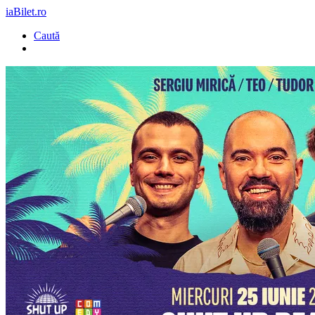
iaBilet.ro
Caută