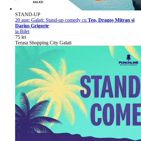
STAND-UP
20 aug:
Galați: Stand-up comedy cu
Teo, Dragoș Mitran și
Darius Grigorie
ia Bilet
75 lei
Terasa Shopping City Galati