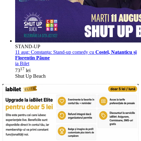
STAND-UP
11 aug:
Constanța: Stand-up comedy cu
Costel, Natanticu și
Florentin Păune
ia Bilet
17
73
lei
Shut Up Beach