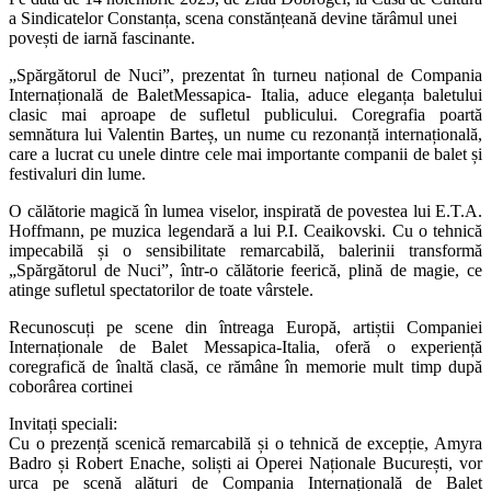
a Sindicatelor Constanța, scena constănțeană devine tărâmul unei
povești de iarnă fascinante.
„Spărgătorul de Nuci”, prezentat în turneu național de Compania
Internațională de BaletMessapica- Italia, aduce eleganța baletului
clasic mai aproape de sufletul publicului. Coregrafia poartă
semnătura lui Valentin Barteș, un nume cu rezonanță internațională,
care a lucrat cu unele dintre cele mai importante companii de balet și
festivaluri din lume.
O călătorie magică în lumea viselor, inspirată de povestea lui E.T.A.
Hoffmann, pe muzica legendară a lui P.I. Ceaikovski. Cu o tehnică
impecabilă și o sensibilitate remarcabilă, balerinii transformă
„Spărgătorul de Nuci”, într-o călătorie feerică, plină de magie, ce
atinge sufletul spectatorilor de toate vârstele.
Recunoscuți pe scene din întreaga Europă, artiștii Companiei
Internaționale de Balet Messapica-Italia, oferă o experiență
coregrafică de înaltă clasă, ce rămâne în memorie mult timp după
coborârea cortinei
Invitați speciali:
Cu o prezență scenică remarcabilă și o tehnică de excepție, Amyra
Badro și Robert Enache, soliști ai Operei Naționale București, vor
urca pe scenă alături de Compania Internațională de Balet