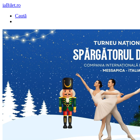
iaBilet.ro
Caută