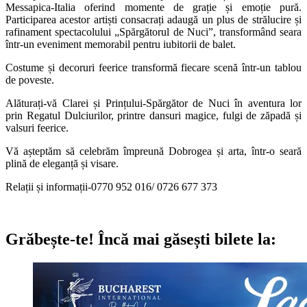
Messapica-Italia oferind momente de grație și emoție pură.
Participarea acestor artiști consacrați adaugă un plus de strălucire și
rafinament spectacolului „Spărgătorul de Nuci”, transformând seara
într-un eveniment memorabil pentru iubitorii de balet.
Costume și decoruri feerice transformă fiecare scenă într-un tablou
de poveste.
Alăturați-vă Clarei și Prințului-Spărgător de Nuci în aventura lor
prin Regatul Dulciurilor, printre dansuri magice, fulgi de zăpadă și
valsuri feerice.
Vă așteptăm să celebrăm împreună Dobrogea și arta, într-o seară
plină de eleganță și visare.
Relații și informații-0770 952 016/ 0726 677 373
Grăbește-te!
Încă mai găsești bilete la: