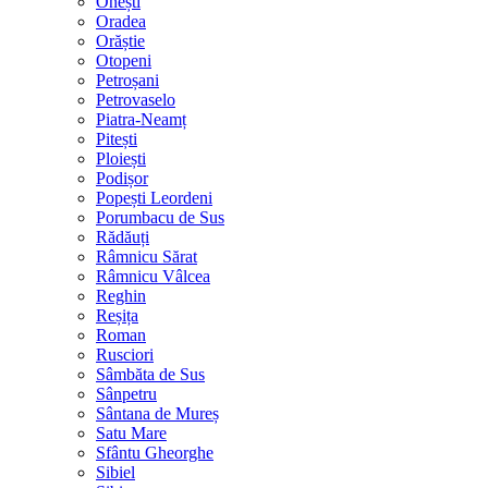
Onești
Oradea
Orăștie
Otopeni
Petroșani
Petrovaselo
Piatra-Neamț
Pitești
Ploiești
Podișor
Popești Leordeni
Porumbacu de Sus
Rădăuți
Râmnicu Sărat
Râmnicu Vâlcea
Reghin
Reșița
Roman
Rusciori
Sâmbăta de Sus
Sânpetru
Sântana de Mureș
Satu Mare
Sfântu Gheorghe
Sibiel