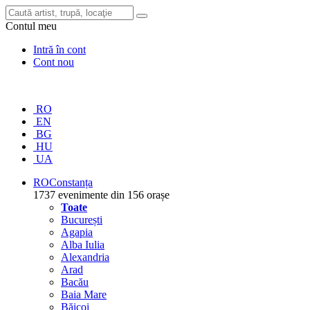
Contul meu
Intră în cont
Cont nou
RO
EN
BG
HU
UA
RO
Constanța
1737 evenimente din 156 orașe
Toate
București
Agapia
Alba Iulia
Alexandria
Arad
Bacău
Baia Mare
Băicoi