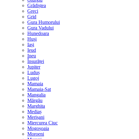
Grădiștea
Greci
Grid
Gura Humorului
Gura Vadului
Hunedoara
Huși
Iași
Ieud
Ineu
Însurăței
Jupiter
Luduș
Lugoj
Mamaia
Mamaia-Sat
Mangalia
Mărgău
Marghita
Mediaș
Merișani
Miercurea Ciuc
Mogoșoaia
Moroeni