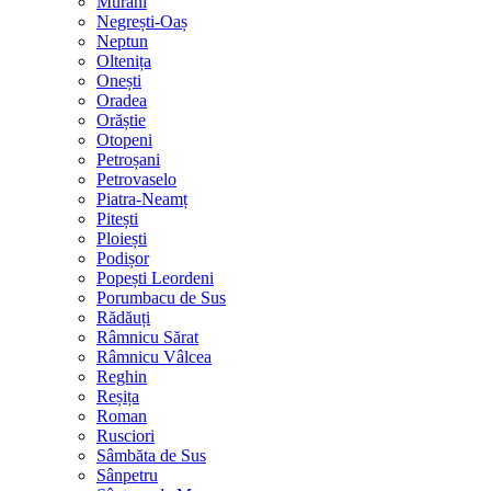
Murani
Negrești-Oaș
Neptun
Oltenița
Onești
Oradea
Orăștie
Otopeni
Petroșani
Petrovaselo
Piatra-Neamț
Pitești
Ploiești
Podișor
Popești Leordeni
Porumbacu de Sus
Rădăuți
Râmnicu Sărat
Râmnicu Vâlcea
Reghin
Reșița
Roman
Rusciori
Sâmbăta de Sus
Sânpetru