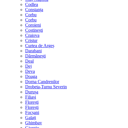
Codlea
Constanța
Corbu
Corbu
Coroieni
Costinești
Craiova
Cristur
Curtea de Argeș
Darabani
Dărmănești
Deal
Dej
Deva
Doaga
Dorna Candrenilor
Drobeta-Turnu Severin
Durușa
Filiași
Florești
Florești
Focșani
Galați
Ghimbav
Giurgiu