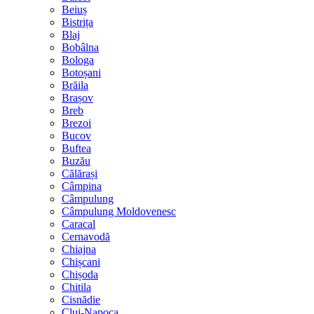
Beiuș
Bistrița
Blaj
Bobâlna
Bologa
Botoșani
Brăila
Brașov
Breb
Brezoi
Bucov
Buftea
Buzău
Călărași
Câmpina
Câmpulung
Câmpulung Moldovenesc
Caracal
Cernavodă
Chiajna
Chișcani
Chișoda
Chitila
Cisnădie
Cluj-Napoca