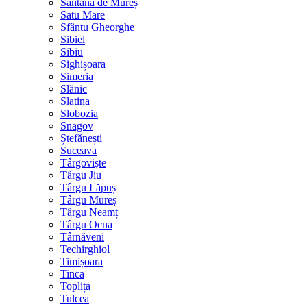
Sântana de Mureș
Satu Mare
Sfântu Gheorghe
Sibiel
Sibiu
Sighișoara
Simeria
Slănic
Slatina
Slobozia
Snagov
Ștefănești
Suceava
Târgoviște
Târgu Jiu
Târgu Lăpuș
Târgu Mureș
Târgu Neamț
Târgu Ocna
Târnăveni
Techirghiol
Timișoara
Tinca
Toplița
Tulcea