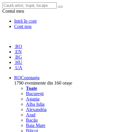
Contul meu
Intră în cont
Cont nou
RO
EN
BG
HU
UA
RO
Constanța
1790 evenimente din 160 orașe
Toate
București
Agapia
Alba Iulia
Alexandria
Arad
Bacău
Baia Mare
Băicoi