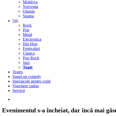
Moldova
Norvegia
Olanda
Spania
Stil
Rock
Pop
Metal
Electronica
Hip Hop
Festivaluri
Clasica
Pop Rock
Jazz
Toate
Teatru
Stand-up comedy
Spectacole pentru copii
Vouchere cadou
Servicii
Evenimentul s-a încheiat,
dar încă mai găseș