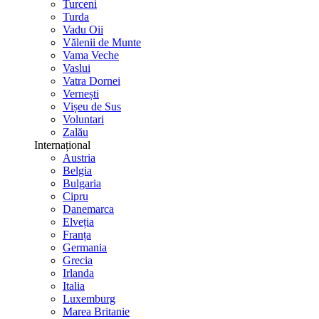
Turceni
Turda
Vadu Oii
Vălenii de Munte
Vama Veche
Vaslui
Vatra Dornei
Vernești
Vișeu de Sus
Voluntari
Zalău
Internațional
Austria
Belgia
Bulgaria
Cipru
Danemarca
Elveția
Franța
Germania
Grecia
Irlanda
Italia
Luxemburg
Marea Britanie