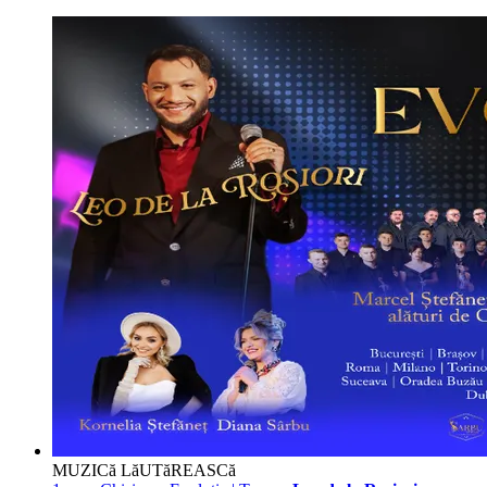
MUZICă LăUTăREASCă