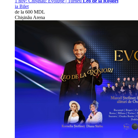
1 nov:
Chișinau: Evoluție | Turneu
Leo de la Roșiori
ia Bilet
de la 600 MDL
Chișinău Arena