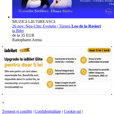
MUZICă LăUTăREASCă
26 nov:
Neu-Ulm: Evoluție | Turneu
Leo de la Roșiori
ia Bilet
de la 35 EUR
Ratiopharm Arena
×
Termeni și condiții
|
Confidențialitate
|
Cookie-uri
|