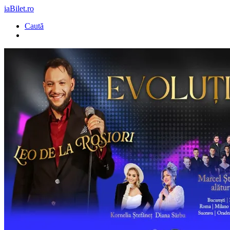
iaBilet.ro
Caută