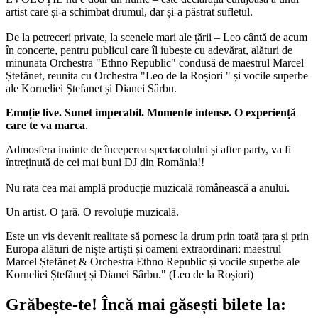
artist care și-a schimbat drumul, dar și-a păstrat sufletul.
De la petreceri private, la scenele mari ale țării – Leo cântă de acum
în concerte, pentru publicul care îl iubește cu adevărat, alături de
minunata Orchestra "Ethno Republic" condusă de maestrul Marcel
Ștefănet, reunita cu Orchestra "Leo de la Roșiori " și vocile superbe
ale Korneliei Ștefanet și Dianei Sârbu.
Emoție live. Sunet impecabil. Momente intense. O experiență
care te va marca
.
Admosfera inainte de începerea spectacolului și after party, va fi
întreținută de cei mai buni DJ din România!!
Nu rata cea mai amplă producție muzicală românească a anului.
Un artist. O țară. O revoluție muzicală.
Este un vis devenit realitate să pornesc la drum prin toată țara și prin
Europa alături de niște artiști și oameni extraordinari: maestrul
Marcel Ștefăneț & Orchestra Ethno Republic și vocile superbe ale
Korneliei Ștefăneț și Dianei Sârbu." (Leo de la Roșiori)
Grăbește-te!
Încă mai găsești bilete la: