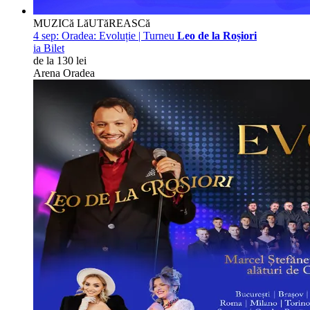
MUZICă LăUTăREASCă
4 sep:
Oradea: Evoluție | Turneu
Leo de la Roșiori
ia Bilet
de la 130 lei
Arena Oradea