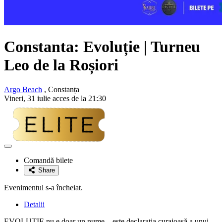
Constanta: Evoluție | Turneu
Leo de la Roșiori
Argo Beach
, Constanța
Vineri, 31 iulie acces de la 21:30
Adaugă
la
Comandă bilete
favorite
Share
Evenimentul s-a încheiat.
Detalii
EVOLUȚIE nu e doar un nume – este declarația curajoasă a unui