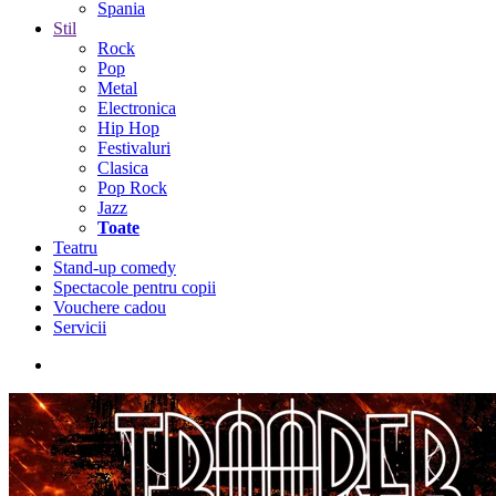
Spania
Stil
Rock
Pop
Metal
Electronica
Hip Hop
Festivaluri
Clasica
Pop Rock
Jazz
Toate
Teatru
Stand-up comedy
Spectacole pentru copii
Vouchere cadou
Servicii