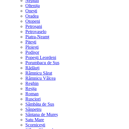
Neptun
Oltenița
Onești
Oradea
Otopeni
Petroșani
Petrovaselo
Piatra-Neamț
Pitești
Ploiești
Podișor
Popești Leordeni
Porumbacu de Sus
Rădăuți
Râmnicu Sărat
Râmnicu Vâlcea
Reghin
Reșița
Roman
Rusciori
Sâmbăta de Sus
Sânpetru
Sântana de Mureș
Satu Mare
Scornicești