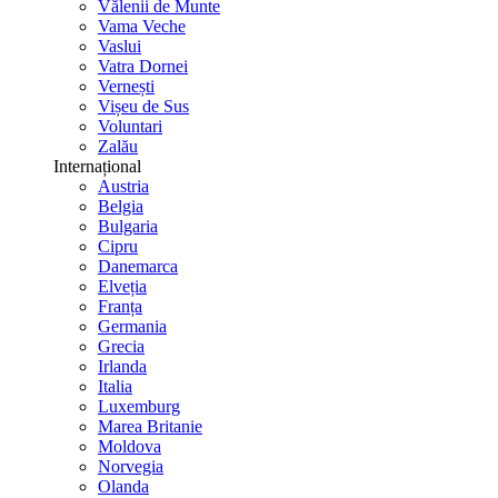
Vălenii de Munte
Vama Veche
Vaslui
Vatra Dornei
Vernești
Vișeu de Sus
Voluntari
Zalău
Internațional
Austria
Belgia
Bulgaria
Cipru
Danemarca
Elveția
Franța
Germania
Grecia
Irlanda
Italia
Luxemburg
Marea Britanie
Moldova
Norvegia
Olanda