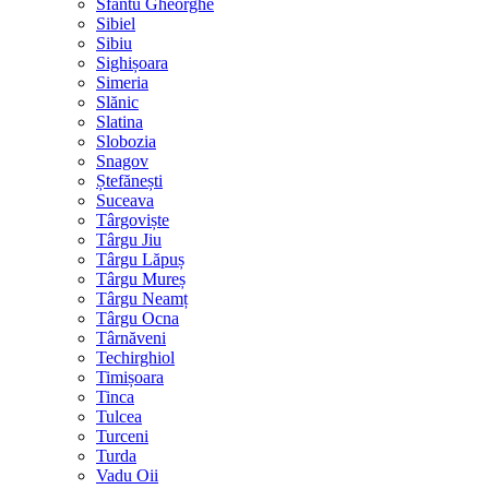
Sfântu Gheorghe
Sibiel
Sibiu
Sighișoara
Simeria
Slănic
Slatina
Slobozia
Snagov
Ștefănești
Suceava
Târgoviște
Târgu Jiu
Târgu Lăpuș
Târgu Mureș
Târgu Neamț
Târgu Ocna
Târnăveni
Techirghiol
Timișoara
Tinca
Tulcea
Turceni
Turda
Vadu Oii