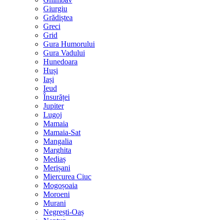
Giurgiu
Grădiștea
Greci
Grid
Gura Humorului
Gura Vadului
Hunedoara
Huși
Iași
Ieud
Însurăței
Jupiter
Lugoj
Mamaia
Mamaia-Sat
Mangalia
Marghita
Mediaș
Merișani
Miercurea Ciuc
Mogoșoaia
Moroeni
Murani
Negrești-Oaș