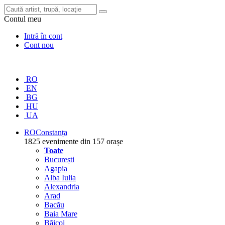
Contul meu
Intră în cont
Cont nou
RO
EN
BG
HU
UA
RO
Constanța
1825 evenimente din 157 orașe
Toate
București
Agapia
Alba Iulia
Alexandria
Arad
Bacău
Baia Mare
Băicoi