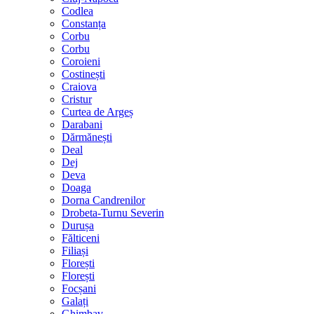
Codlea
Constanța
Corbu
Corbu
Coroieni
Costinești
Craiova
Cristur
Curtea de Argeș
Darabani
Dărmănești
Deal
Dej
Deva
Doaga
Dorna Candrenilor
Drobeta-Turnu Severin
Durușa
Fălticeni
Filiași
Florești
Florești
Focșani
Galați
Ghimbav