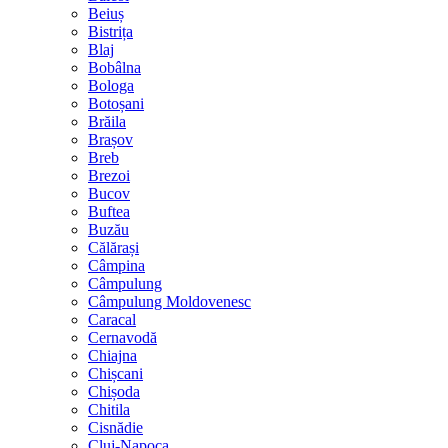
Beiuș
Bistrița
Blaj
Bobâlna
Bologa
Botoșani
Brăila
Brașov
Breb
Brezoi
Bucov
Buftea
Buzău
Călărași
Câmpina
Câmpulung
Câmpulung Moldovenesc
Caracal
Cernavodă
Chiajna
Chișcani
Chișoda
Chitila
Cisnădie
Cluj-Napoca