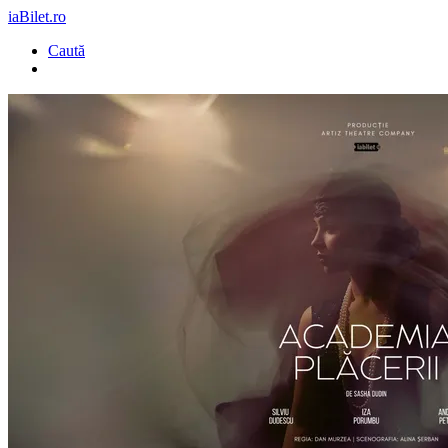
iaBilet.ro
Caută