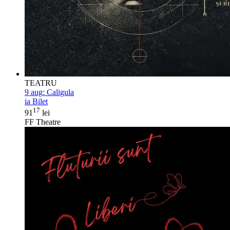
TEATRU
9 aug:
Caligula
ia Bilet
17
91
lei
FF Theatre