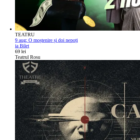
TEATRU
9 aug:
O moștenire și doi nepoți
ia Bilet
69 lei
Teatrul Rosu