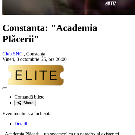
Constanta: "Academia
Plăcerii"
Club SNC
, Constanța
Vineri, 3 octombrie '25, ora 20:00
Adaugă
la
Comandă bilete
favorite
Share
Evenimentul s-a încheiat.
Detalii
,,Academia Plăcerii", un spectacol ca un paradox al existenței.