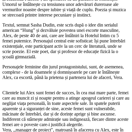
Umorul se întâlnește cu tensiunea unor adevăruri dureroase ale
vremurilor noastre despre iubire și viață de cuplu. Poezia și muzica
se strecoară printre interese pecuniare și instinct.
Textul, semnat Sasha Dudin, este scris după o idee din serialul
american “Hung” și dezvăluie povestea unei escorte masculine,
Alex, de peste 40 de ani, care are întâlniri la Hotelul Intim cu 5
femei puternice. Personajul central este sofisticat: își pune întrebări
existențiale, este participant activ la un cerc de literatură, unde se
scrie poezie. El este poet, dar și profesor de educație fizică la o
școală gimnazială.
Personajele feminine din jurul protagonistului, sunt, de asemenea,
complexe - de la doamnele și domnișoarele pe care le întâlnește
Alex, ca escortă, până la prietena și partenera lui de afaceri, Vera.
Clientele lui Alex sunt femei de succes, în cea mai mare parte, femei
care au muncit zi și noapte pentru a atinge apogeul carierei și care au
neglijat viața personală, în toate aspectele sale. În spatele puterii
aparente și a siguranței de sine, aceste femei sunt vulnerabile,
măcinate de întrebări, dar și de dorințe aprige și bine ascunse.
Indiferent că stârnește admirație sau indignează, fiecare dintre aceste
femei are o poveste care-i justifică alegerile.
Vera, ,,manager de proiect", matroană în afacerea cu Alex, este în