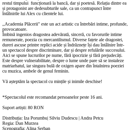
restul timpului funcționară la bancă, dar și poetesă. Relația dintre ea
și protagonist are dedesubturile sale, ca un contrapunct între
întâlnirile lui Alex cu clientele lui.
,,Academia Plăcerii" este un act artistic cu întrebări intime, profunde,
provocatoare.
Îmbină ingenios dragostea adevărată, sinceră, cu favorurile intime
remunerate, poezia cu mercantilismul. Diverse fațete ale dragostei,
dureri ascuse printre replici acide și îndrăznețe își dau întâlnire într-
un spectacol despre discriminare, dar și despre refulările succesului.
Aici se spune lucrurilor pe nume, fără ipocrizie și fără prejudecăți.
Este despre vulnerabilitate, despre o lume unde pare să se instaleze
matriarhatul, iar singura bulă de oxigen apare din întalnirea poeziei
cu muzica, ambele de genul feminin.
Vă așteptăm la spectacol cu mințile și inimile deschise!
*Spectacolul este recomandat persoanelor peste 16 ani.
Suport artiști: 80 RON
Distribuția: Iza Porumbu| Silviu Dudescu | Andra Petcu
Regia: Dan Murzea
Scenografia: Alina Șerban