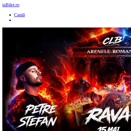
iaBilet.ro
Caută