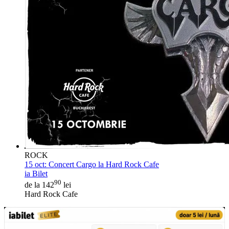
ROCK
15 oct:
Concert Cargo la Hard Rock Cafe
ia Bilet
90
de la 142
lei
Hard Rock Cafe