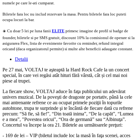
numele pe care le-ati cumparat.
Biletele fara loc nu includ rezervare la masa. Pentru biletele fara loc puteti
ocupa locuri la bar.
☀️ Cu doar 5 lei pe luna fanii
ELITE
primesc imagine de profil si badge de
founder, biletele si pe SMS gratuit, discount 10% la comisionul de operare si la
asigurarea Flex, lista de evenimente favorite cu reminder, refund integral
oricand (daca organizatorul permite) si multe alte beneficii adaugate constant.
Detalii
Pe 27 mai, VOLTAJ te aşteaptă la Hard Rock Cafe la un concert
special, în care vei regăsi atât hituri fără vârstă, cât și cel mai noi
piese al trupei.
La fiecare show, VOLTAJ aduce în faţa publicului un adevărat
univers muzical. De la poveşti de dragoste pe portativ, până la cele
mai antrenante refrene ce au ocupat primele poziţii în topurile
autohtone, trupa te surprinde şi te încântă de fiecare dată cu refrene
precum: “Să fie, să fie!”, “Din toată inima”, “De la capăt”, “Lumea
e a mea”, "Povestea oricui", “Ora de germană” sau “Albinuţa”.
Concertul va începe la ora 21. Biletele au următoarele preţuri:
- 169 de lei – VIP (biletul include loc la masă în faţa scenei, acces