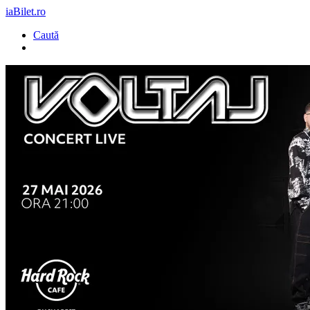
iaBilet.ro
Caută