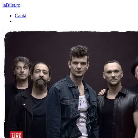
iaBilet.ro
Caută