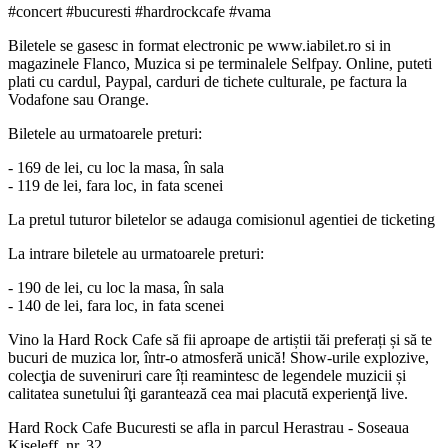
#concert #bucuresti #hardrockcafe #vama
Biletele se gasesc in format electronic pe www.iabilet.ro si in
magazinele Flanco, Muzica si pe terminalele Selfpay. Online, puteti
plati cu cardul, Paypal, carduri de tichete culturale, pe factura la
Vodafone sau Orange.
Biletele au urmatoarele preturi:
- 169 de lei, cu loc la masa, în sala
- 119 de lei, fara loc, in fata scenei
La pretul tuturor biletelor se adauga comisionul agentiei de ticketing
La intrare biletele au urmatoarele preturi:
- 190 de lei, cu loc la masa, în sala
- 140
de lei, fara loc, in fata scenei
Vino la Hard Rock Cafe să fii aproape de artiștii tăi preferați și să te
bucuri de muzica lor, într-o atmosferă unică! Show-urile explozive,
colecţia de suveniruri care îți reamintesc de legendele muzicii și
calitatea sunetului îţi garantează cea mai placută experienţă live.
Hard Rock Cafe Bucuresti se afla in parcul Herastrau - Soseaua
Kiseleff, nr. 32