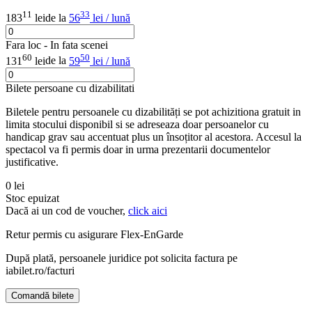
11
33
183
lei
de la
56
lei / lună
Fara loc - In fata scenei
60
50
131
lei
de la
59
lei / lună
Bilete persoane cu dizabilitati
Biletele pentru persoanele cu dizabilități se pot achizitiona gratuit in
limita stocului disponibil si se adreseaza doar persoanelor cu
handicap grav sau accentuat plus un însoțitor al acestora. Accesul la
spectacol va fi permis doar in urma prezentarii documentelor
justificative.
0 lei
Stoc epuizat
Dacă ai un cod de voucher,
click aici
Retur permis cu asigurare
Flex-EnGarde
După plată, persoanele juridice pot solicita factura pe
iabilet.ro/facturi
Comandă bilete
Doar o mică verificare