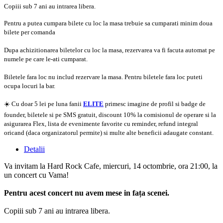
Copiii sub 7 ani au intrarea libera.
Pentru a putea cumpara bilete cu loc la masa trebuie sa cumparati minim doua
bilete per comanda
Dupa achizitionarea biletelor cu loc la masa, rezervarea va fi facuta automat pe
numele pe care le-ati cumparat.
Biletele fara loc nu includ rezervare la masa. Pentru biletele fara loc puteti
ocupa locuri la bar.
☀️ Cu doar 5 lei pe luna fanii
ELITE
primesc imagine de profil si badge de
founder, biletele si pe SMS gratuit, discount 10% la comisionul de operare si la
asigurarea Flex, lista de evenimente favorite cu reminder, refund integral
oricand (daca organizatorul permite) si multe alte beneficii adaugate constant.
Detalii
Va invitam la Hard Rock Cafe, miercuri, 14 octombrie, ora 21:00, la
un concert cu Vama!
Pentru acest concert nu avem mese in fața scenei.
Copiii sub 7 ani au intrarea libera.