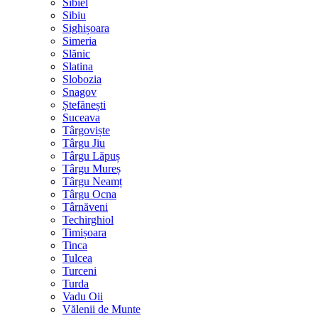
Sibiel
Sibiu
Sighișoara
Simeria
Slănic
Slatina
Slobozia
Snagov
Ștefănești
Suceava
Târgoviște
Târgu Jiu
Târgu Lăpuș
Târgu Mureș
Târgu Neamț
Târgu Ocna
Târnăveni
Techirghiol
Timișoara
Tinca
Tulcea
Turceni
Turda
Vadu Oii
Vălenii de Munte