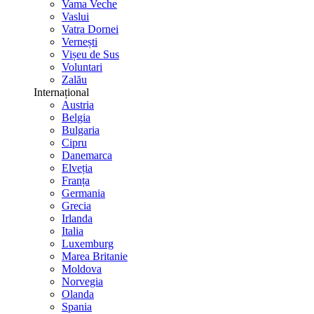
Vama Veche
Vaslui
Vatra Dornei
Vernești
Vișeu de Sus
Voluntari
Zalău
Internațional
Austria
Belgia
Bulgaria
Cipru
Danemarca
Elveția
Franța
Germania
Grecia
Irlanda
Italia
Luxemburg
Marea Britanie
Moldova
Norvegia
Olanda
Spania