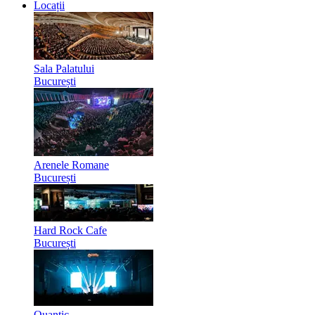
Locații
Sala Palatului
București
Arenele Romane
București
Hard Rock Cafe
București
Quantic