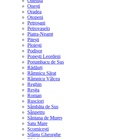
Oltenița
Onești
Oradea
Otopeni
Petroșani
Petrovaselo
Piatra-Neamț
Pitești
Ploiești
Podișor
Popești Leordeni
Porumbacu de Sus
Rădăuți
Râmnicu Sărat
Râmnicu Vâlcea
Reghin
Reșița
Roman
Rusciori
Sâmbăta de Sus
Sânpetru
Sântana de Mureș
Satu Mare
Scornicești
Sfântu Gheorghe