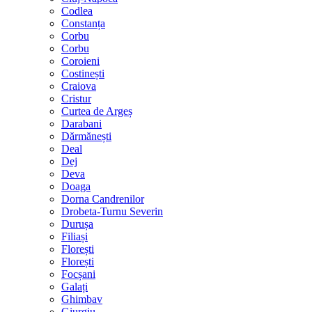
Codlea
Constanța
Corbu
Corbu
Coroieni
Costinești
Craiova
Cristur
Curtea de Argeș
Darabani
Dărmănești
Deal
Dej
Deva
Doaga
Dorna Candrenilor
Drobeta-Turnu Severin
Durușa
Filiași
Florești
Florești
Focșani
Galați
Ghimbav
Giurgiu