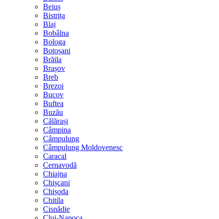
Beiuș
Bistrița
Blaj
Bobâlna
Bologa
Botoșani
Brăila
Brașov
Breb
Brezoi
Bucov
Buftea
Buzău
Călărași
Câmpina
Câmpulung
Câmpulung Moldovenesc
Caracal
Cernavodă
Chiajna
Chișcani
Chișoda
Chitila
Cisnădie
Cluj-Napoca