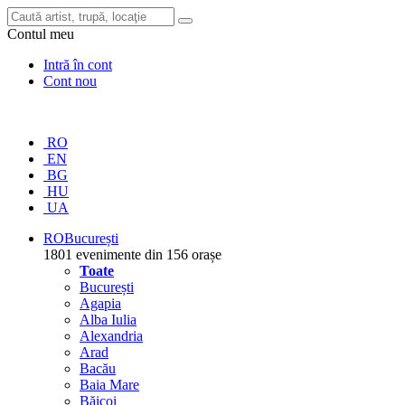
Contul meu
Intră în cont
Cont nou
RO
EN
BG
HU
UA
RO
București
1801 evenimente din 156 orașe
Toate
București
Agapia
Alba Iulia
Alexandria
Arad
Bacău
Baia Mare
Băicoi