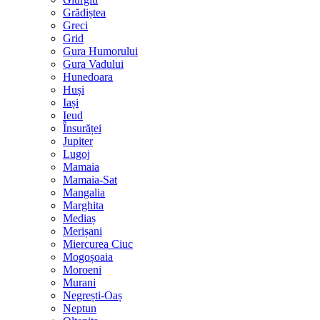
Grădiștea
Greci
Grid
Gura Humorului
Gura Vadului
Hunedoara
Huși
Iași
Ieud
Însurăței
Jupiter
Lugoj
Mamaia
Mamaia-Sat
Mangalia
Marghita
Mediaș
Merișani
Miercurea Ciuc
Mogoșoaia
Moroeni
Murani
Negrești-Oaș
Neptun