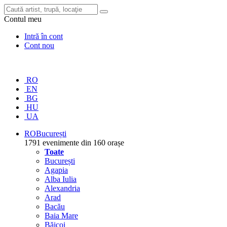
Contul meu
Intră în cont
Cont nou
RO
EN
BG
HU
UA
RO
București
1791 evenimente din 160 orașe
Toate
București
Agapia
Alba Iulia
Alexandria
Arad
Bacău
Baia Mare
Băicoi