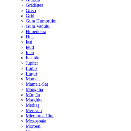
Grădiștea
Greci
Grid
Gura Humorului
Gura Vadului
Hunedoara
Huși
Iași
Ieud
Ineu
Însurăței
Jupiter
Luduș
Lugoj
Mamaia
Mamaia-Sat
Mangalia
Mărgău
Marghita
Mediaș
Merișani
Miercurea Ciuc
Mogoșoaia
Moroeni