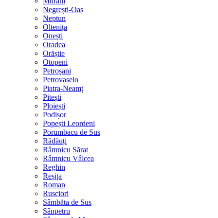
Murani
Negrești-Oaș
Neptun
Oltenița
Onești
Oradea
Orăștie
Otopeni
Petroșani
Petrovaselo
Piatra-Neamț
Pitești
Ploiești
Podișor
Popești Leordeni
Porumbacu de Sus
Rădăuți
Râmnicu Sărat
Râmnicu Vâlcea
Reghin
Reșița
Roman
Rusciori
Sâmbăta de Sus
Sânpetru