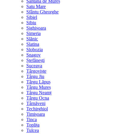
Sântana de Mureș
Satu Mare
Sfântu Gheorghe
Sibiel
Sibiu
Sighișoara
Simeria
Slănic
Slatina
Slobozia
Snagov
Ștefănești
Suceava
Târgoviște
Târgu Jiu
Târgu Lăpuș
Târgu Mureș
Târgu Neamț
Târgu Ocna
Târnăveni
Techirghiol
Timișoara
Tinca
Toplița
Tulcea