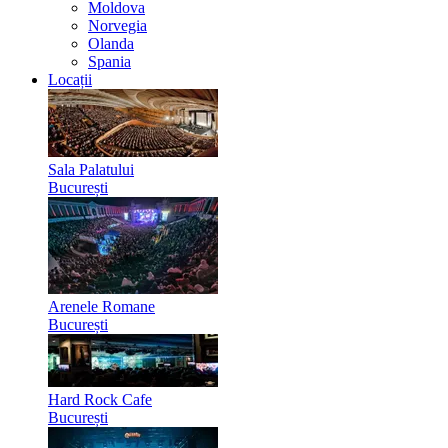
Moldova
Norvegia
Olanda
Spania
Locații
Sala Palatului
București
Arenele Romane
București
Hard Rock Cafe
București