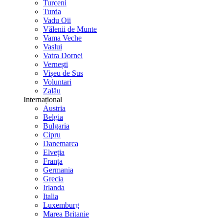
Turceni
Turda
Vadu Oii
Vălenii de Munte
Vama Veche
Vaslui
Vatra Dornei
Vernești
Vișeu de Sus
Voluntari
Zalău
Internațional
Austria
Belgia
Bulgaria
Cipru
Danemarca
Elveția
Franța
Germania
Grecia
Irlanda
Italia
Luxemburg
Marea Britanie