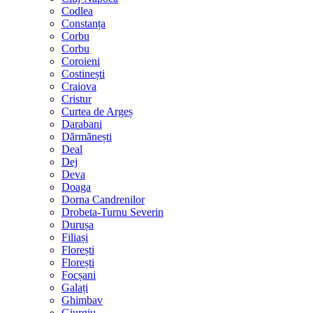
Codlea
Constanța
Corbu
Corbu
Coroieni
Costinești
Craiova
Cristur
Curtea de Argeș
Darabani
Dărmănești
Deal
Dej
Deva
Doaga
Dorna Candrenilor
Drobeta-Turnu Severin
Durușa
Filiași
Florești
Florești
Focșani
Galați
Ghimbav
Giurgiu