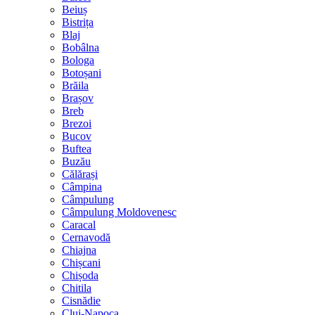
Beiuș
Bistrița
Blaj
Bobâlna
Bologa
Botoșani
Brăila
Brașov
Breb
Brezoi
Bucov
Buftea
Buzău
Călărași
Câmpina
Câmpulung
Câmpulung Moldovenesc
Caracal
Cernavodă
Chiajna
Chișcani
Chișoda
Chitila
Cisnădie
Cluj-Napoca